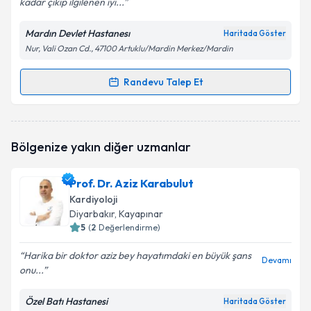
kadar çıkıp ilgilenen iyi...
Mardın Devlet Hastanesı
Haritada Göster
Nur, Vali Ozan Cd., 47100 Artuklu/Mardin Merkez/Mardin
Kişisel verilerimin işlenmesine ilişkin
Aydınlatma
Metni
'ni okudum ve kişisel verilerimin belirtilen
kapsamda işlenmesini kabul ediyorum.
Randevu Talep Et
Randevu Takvimi Talebi
Takvim Talebini Gönder
Uzm. Dr. Halil İbrahim Biter
için randevu takvimi
Bölgenize yakın diğer uzmanlar
talebi oluşturun. Size bu uzmandan randevu almanız
için bir takvim hazırlandığında e-posta ile
bilgilendireceğiz.
Prof. Dr. Aziz Karabulut
Kardiyoloji
E-posta Adresiniz
Diyarbakır
, Kayapınar
5
(
2
Değerlendirme)
Harika bir doktor aziz bey hayatımdaki en büyük şans
Devamı
onu...
Kişisel verilerimin işlenmesine ilişkin
Aydınlatma
Metni
'ni okudum ve kişisel verilerimin belirtilen
kapsamda işlenmesini kabul ediyorum.
Özel Batı Hastanesi
Haritada Göster