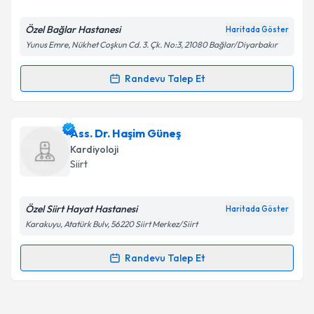
E-posta Adresiniz
Özel Bağlar Hastanesi
Haritada Göster
Yunus Emre, Nükhet Coşkun Cd. 3. Çk. No:3, 21080 Bağlar/Diyarbakır
Kişisel verilerimin işlenmesine ilişkin
Aydınlatma
Randevu Talep Et
Randevu Takvimi Talebi
Metni
'ni okudum ve kişisel verilerimin belirtilen
kapsamda işlenmesini kabul ediyorum.
Dr. Raşit Onuk
için randevu takvimi talebi oluşturun.
Ass. Dr. Haşim Güneş
Size bu uzmandan randevu almanız için bir takvim
Takvim Talebini Gönder
Kardiyoloji
hazırlandığında e-posta ile bilgilendireceğiz.
Siirt
E-posta Adresiniz
Özel Siirt Hayat Hastanesi
Haritada Göster
Karakuyu, Atatürk Bulv, 56220 Siirt Merkez/Siirt
Kişisel verilerimin işlenmesine ilişkin
Aydınlatma
Randevu Talep Et
Randevu Takvimi Talebi
Metni
'ni okudum ve kişisel verilerimin belirtilen
kapsamda işlenmesini kabul ediyorum.
Ass. Dr. Haşim Güneş
için randevu takvimi talebi