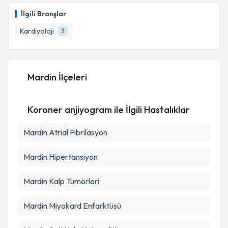
oluşturun. Size bu uzmandan randevu almanız için bir
Takvim Talebini Gönder
İlgili Branşlar
takvim hazırlandığında e-posta ile bilgilendireceğiz.
Kardiyoloji
3
E-posta Adresiniz
Mardin İlçeleri
Kişisel verilerimin işlenmesine ilişkin
Aydınlatma
Metni
'ni okudum ve kişisel verilerimin belirtilen
Koroner anjiyogram ile İlgili Hastalıklar
kapsamda işlenmesini kabul ediyorum.
Mardin Atrial Fibrilasyon
Takvim Talebini Gönder
Mardin Hipertansiyon
Mardin Kalp Tümörleri
Mardin Miyokard Enfarktüsü