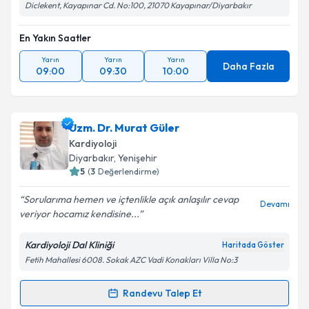
Diclekent, Kayapınar Cd. No:100, 21070 Kayapınar/Diyarbakır
Takvim Talebini Gönder
En Yakın Saatler
Yarın
Yarın
Yarın
Daha Fazla
09:00
09:30
10:00
Uzm. Dr. Murat Güler
Kardiyoloji
Diyarbakır
, Yenişehir
5
(
3
Değerlendirme)
Sorularıma hemen ve içtenlikle açık anlaşılır cevap
Devamı
veriyor hocamız kendisine...
Kardiyoloji Dal Kliniği
Haritada Göster
Fetih Mahallesi 6008. Sokak AZC Vadi Konakları Villa No:3
Randevu Talep Et
Randevu Takvimi Talebi