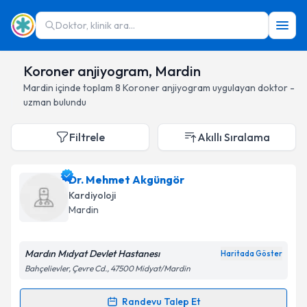
Doktor, klinik ara...
Koroner anjiyogram, Mardin
Mardin
içinde toplam
8
Koroner anjiyogram
uygulayan doktor -
uzman bulundu
Filtrele
Akıllı Sıralama
Dr. Mehmet Akgüngör
Kardiyoloji
Mardin
Mardın Mıdyat Devlet Hastanesı
Haritada Göster
Bahçelievler, Çevre Cd., 47500 Midyat/Mardin
Randevu Talep Et