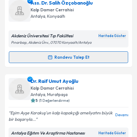
Dr. Öğr. Üyesi Okan Er
için randevu takvimi talebi
Ass. Dr. Salih Özçobanoğlu
Takvim Talebini Gönder
oluşturun. Size bu uzmandan randevu almanız için bir
Kalp Damar Cerrahisi
takvim hazırlandığında e-posta ile bilgilendireceğiz.
Antalya
, Konyaaltı
E-posta Adresiniz
Akdeniz Üniversitesi Tıp Fakültesi
Haritada Göster
Pınarbaşı, Akdeniz Ünv., 07070 Konyaaltı/Antalya
Kişisel verilerimin işlenmesine ilişkin
Aydınlatma
Randevu Talep Et
Randevu Takvimi Talebi
Metni
'ni okudum ve kişisel verilerimin belirtilen
kapsamda işlenmesini kabul ediyorum.
Ass. Dr. Salih Özçobanoğlu
için randevu takvimi
Dr. Raif Umut Ayoğlu
talebi oluşturun. Size bu uzmandan randevu almanız
Takvim Talebini Gönder
Kalp Damar Cerrahisi
için bir takvim hazırlandığında e-posta ile
Antalya
, Muratpaşa
bilgilendireceğiz.
5
(
1
Değerlendirme)
E-posta Adresiniz
Eşim Ayşe Karakuş'un kalp kapakçığı ameliyatını büyük
Devamı
bir başarıyla...
Antalya Eğıtım Ve Araştirma Hastanesı
Haritada Göster