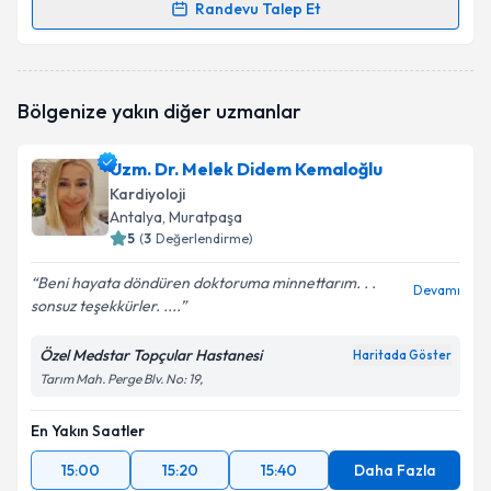
Randevu Talep Et
Randevu Takvimi Talebi
Ass. Dr. Can Ramazan Öncel
için randevu takvimi
Bölgenize yakın diğer uzmanlar
talebi oluşturun. Size bu uzmandan randevu almanız
için bir takvim hazırlandığında e-posta ile
bilgilendireceğiz.
Uzm. Dr. Melek Didem Kemaloğlu
Kardiyoloji
E-posta Adresiniz
Antalya
, Muratpaşa
5
(
3
Değerlendirme)
Beni hayata döndüren doktoruma minnettarım. . .
Devamı
sonsuz teşekkürler. ....
Kişisel verilerimin işlenmesine ilişkin
Aydınlatma
Metni
'ni okudum ve kişisel verilerimin belirtilen
kapsamda işlenmesini kabul ediyorum.
Özel Medstar Topçular Hastanesi
Haritada Göster
Tarım Mah. Perge Blv. No: 19,
Takvim Talebini Gönder
En Yakın Saatler
15:00
15:20
15:40
Daha Fazla