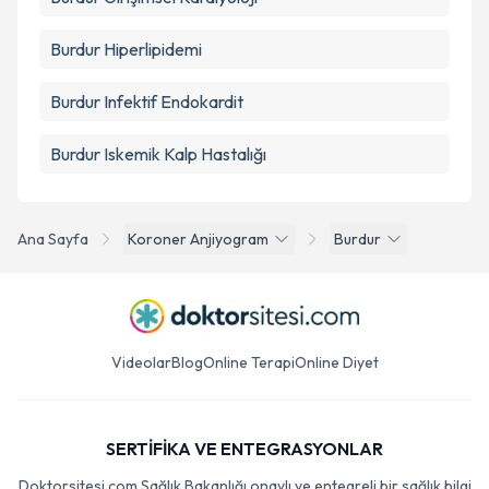
Burdur Hiperlipidemi
Burdur Infektif Endokardit
Burdur Iskemik Kalp Hastalığı
Ana Sayfa
Koroner Anjiyogram
Burdur
Videolar
Blog
Online Terapi
Online Diyet
SERTİFİKA VE ENTEGRASYONLAR
Doktorsitesi.com Sağlık Bakanlığı onaylı ve entegreli bir sağlık bilgi