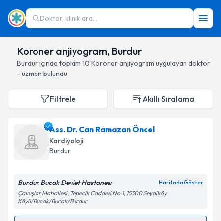
Doktor, klinik ara...
Koroner anjiyogram, Burdur
Burdur
içinde toplam
10
Koroner anjiyogram
uygulayan doktor
- uzman bulundu
Filtrele
Akıllı Sıralama
Ass. Dr. Can Ramazan Öncel
Kardiyoloji
Burdur
Burdur Bucak Devlet Hastanesı
Haritada Göster
Çavuşlar Mahallesi, Tepecik Caddesi No:1, 15300 Seydiköy
Köyü/Bucak/Bucak/Burdur