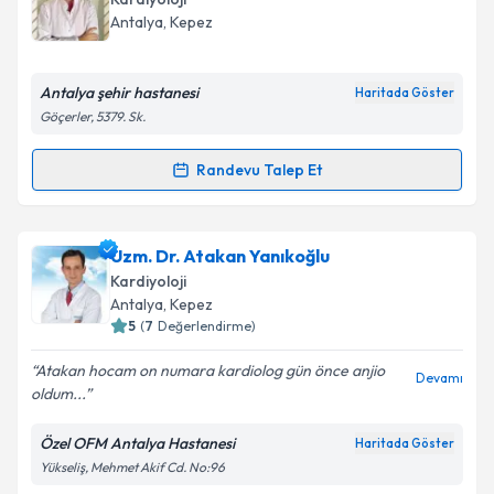
Antalya
, Kepez
Antalya şehir hastanesi
Haritada Göster
Göçerler, 5379. Sk.
Randevu Talep Et
Randevu Takvimi Talebi
Doç. Dr. Yeşim Hoşcan
için randevu takvimi talebi
Uzm. Dr. Atakan Yanıkoğlu
oluşturun. Size bu uzmandan randevu almanız için bir
Kardiyoloji
takvim hazırlandığında e-posta ile bilgilendireceğiz.
Antalya
, Kepez
5
(
7
Değerlendirme)
E-posta Adresiniz
Atakan hocam on numara kardiolog gün önce anjio
Devamı
oldum...
Özel OFM Antalya Hastanesi
Haritada Göster
Kişisel verilerimin işlenmesine ilişkin
Aydınlatma
Yükseliş, Mehmet Akif Cd. No:96
Metni
'ni okudum ve kişisel verilerimin belirtilen