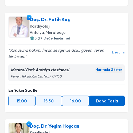
Doç. Dr. Fatih Koç
Kardiyoloji
Antalya
, Muratpaşa
5
(
17
Değerlendirme)
Konusuna hakim. İnsan sevgisi ile dolu, güven veren
Devamı
bir insan.
Medical Park Antalya Hastanesi
Haritada Göster
Fener, Tekelioğlu Cd. No:7, 07160
En Yakın Saatler
15:00
15:30
16:00
Daha Fazla
Doç. Dr. Yeşim Hoşcan
Kardiyoloji