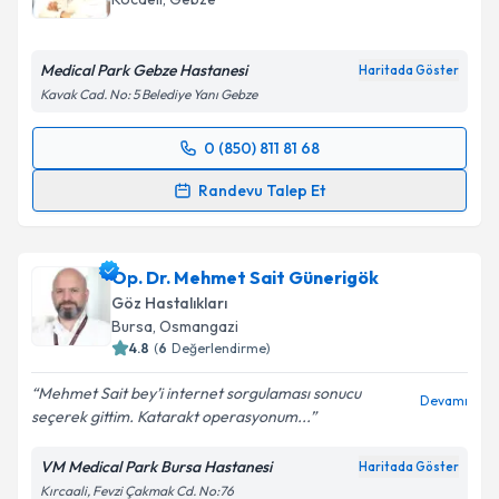
Medical Park Gebze Hastanesi
Haritada Göster
Kavak Cad. No: 5 Belediye Yanı Gebze
0 (850) 811 81 68
Randevu Takvimi Talebi
Randevu Talep Et
Prof. Dr. Metin Ekinci
için randevu takvimi talebi
oluşturun. Size bu uzmandan randevu almanız için bir
Op. Dr. Mehmet Sait Günerigök
takvim hazırlandığında e-posta ile bilgilendireceğiz.
Göz Hastalıkları
E-posta Adresiniz
Bursa
, Osmangazi
4.8
(
6
Değerlendirme)
Mehmet Sait bey’i internet sorgulaması sonucu
Devamı
seçerek gittim. Katarakt operasyonum...
Kişisel verilerimin işlenmesine ilişkin
Aydınlatma
Metni
'ni okudum ve kişisel verilerimin belirtilen
VM Medical Park Bursa Hastanesi
Haritada Göster
kapsamda işlenmesini kabul ediyorum.
Kırcaali, Fevzi Çakmak Cd. No:76