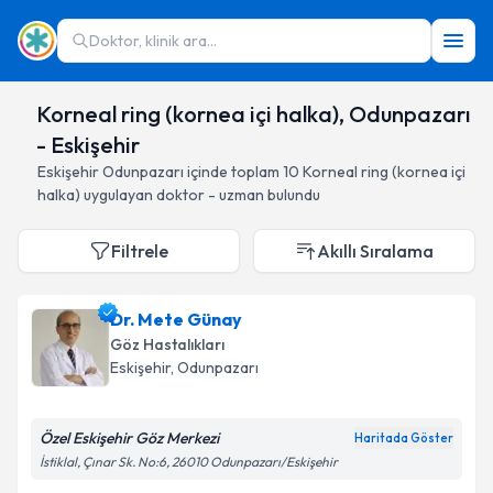
Doktor, klinik ara...
Korneal ring (kornea içi halka), Odunpazarı
- Eskişehir
Eskişehir
Odunpazarı
içinde toplam
10
Korneal ring (kornea içi
halka)
uygulayan doktor - uzman bulundu
Filtrele
Akıllı Sıralama
Dr. Mete Günay
Göz Hastalıkları
Eskişehir
, Odunpazarı
Özel Eskişehir Göz Merkezi
Haritada Göster
İstiklal, Çınar Sk. No:6, 26010 Odunpazarı/Eskişehir