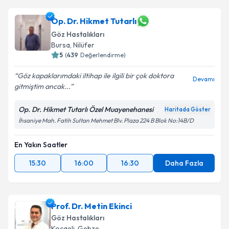
Dr. Haydar Gölemez
için randevu takvimi talebi
Op. Dr. Hikmet Tutarlı
oluşturun. Size bu uzmandan randevu almanız için bir
Takvim Talebini Gönder
Göz Hastalıkları
takvim hazırlandığında e-posta ile bilgilendireceğiz.
Bursa
, Nilüfer
5
(
439
Değerlendirme)
E-posta Adresiniz
Göz kapaklarımdaki iltihap ile ilgili bir çok doktora
Devamı
gitmiştim ancak...
Op. Dr. Hikmet Tutarlı Özel Muayenehanesi
Kişisel verilerimin işlenmesine ilişkin
Aydınlatma
Haritada Göster
Metni
'ni okudum ve kişisel verilerimin belirtilen
İhsaniye Mah. Fatih Sultan Mehmet Blv. Plaza 224 B Blok No:14B/D
kapsamda işlenmesini kabul ediyorum.
En Yakın Saatler
Takvim Talebini Gönder
15:30
16:00
16:30
Daha Fazla
Prof. Dr. Metin Ekinci
Göz Hastalıkları
Kocaeli
, Gebze