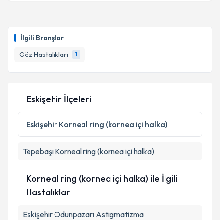
kapsamda işlenmesini kabul ediyorum.
Op. Dr. Feray Aygül Alkan
için randevu takvimi talebi
oluşturun. Size bu uzmandan randevu almanız için bir
İlgili Branşlar
Takvim Talebini Gönder
takvim hazırlandığında e-posta ile bilgilendireceğiz.
Göz Hastalıkları
1
E-posta Adresiniz
Eskişehir İlçeleri
Kişisel verilerimin işlenmesine ilişkin
Aydınlatma
Metni
'ni okudum ve kişisel verilerimin belirtilen
Eskişehir
Korneal ring (kornea içi halka)
kapsamda işlenmesini kabul ediyorum.
Tepebaşı
Korneal ring (kornea içi halka)
Takvim Talebini Gönder
Korneal ring (kornea içi halka) ile İlgili
Hastalıklar
Eskişehir Odunpazarı Astigmatizma