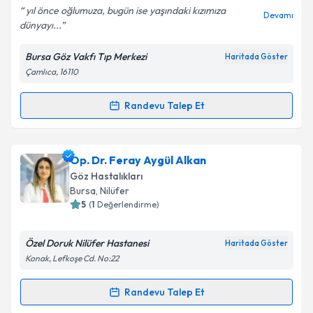
yıl önce oğlumuza, bugün ise yaşındaki kızımıza
Devamı
dünyayı...
Bursa Göz Vakfı Tıp Merkezi
Haritada Göster
Kişisel verilerimin işlenmesine ilişkin
Aydınlatma
Çamlıca, 16110
Metni
'ni okudum ve kişisel verilerimin belirtilen
kapsamda işlenmesini kabul ediyorum.
Randevu Talep Et
Randevu Takvimi Talebi
Takvim Talebini Gönder
Prof. Dr. Ahmet Tuncer Özmen
için randevu
Op. Dr. Feray Aygül Alkan
takvimi talebi oluşturun. Size bu uzmandan randevu
Göz Hastalıkları
almanız için bir takvim hazırlandığında e-posta ile
Bursa
, Nilüfer
bilgilendireceğiz.
5
(
1
Değerlendirme)
E-posta Adresiniz
Özel Doruk Nilüfer Hastanesi
Haritada Göster
Konak, Lefkoşe Cd. No:22
Randevu Talep Et
Randevu Takvimi Talebi
Kişisel verilerimin işlenmesine ilişkin
Aydınlatma
Metni
'ni okudum ve kişisel verilerimin belirtilen