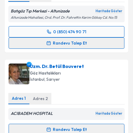
Batıgöz Tıp Merkezi - Altunizade
Haritada Göster
Altunizade Mahallesi, Ord. Prof. Dr. Fahrettin Kerim Gökay Cd. No:15
0 (850) 474 90 71
Randevu Takvimi Talebi
Randevu Talep Et
Prof. Dr. Serhat İmamoğlu
için randevu takvimi
talebi oluşturun. Size bu uzmandan randevu almanız
Uzm. Dr. Betül Bouveret
için bir takvim hazırlandığında e-posta ile
bilgilendireceğiz.
Göz Hastalıkları
İstanbul
, Sarıyer
E-posta Adresiniz
Adres
1
Adres
2
ACIBADEM HOSPITAL
Kişisel verilerimin işlenmesine ilişkin
Aydınlatma
Haritada Göster
Metni
'ni okudum ve kişisel verilerimin belirtilen
kapsamda işlenmesini kabul ediyorum.
Randevu Talep Et
Randevu Takvimi Talebi