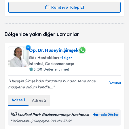
Randevu Talep Et
Randevu Takvimi Talebi
Uzm. Dr. Rahim Alp Recai
için randevu takvimi talebi
Bölgenize yakın diğer uzmanlar
oluşturun. Size bu uzmandan randevu almanız için bir
takvim hazırlandığında e-posta ile bilgilendireceğiz.
Op. Dr. Hüseyin Şimşek
E-posta Adresiniz
Göz Hastalıkları
+
1
diğer
İstanbul
, Gaziosmanpaşa
5
(
30
Değerlendirme)
Kişisel verilerimin işlenmesine ilişkin
Aydınlatma
Hüseyin Şimşek doktorumuza bundan sene önce
Devamı
Metni
'ni okudum ve kişisel verilerimin belirtilen
muayene oldum kendisi...
kapsamda işlenmesini kabul ediyorum.
Adres
1
Adres
2
Takvim Talebini Gönder
İSÜ Medical Park Gaziosmanpaşa Hastanesi
Haritada Göster
Merkez Mah. Çukurçeşme Cad. No: 57-59