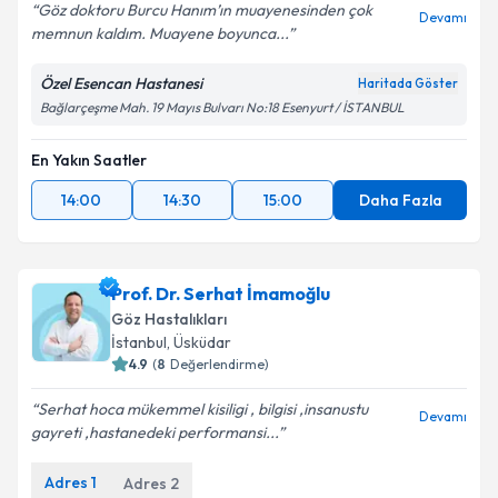
Göz doktoru Burcu Hanım’ın muayenesinden çok
Devamı
memnun kaldım. Muayene boyunca...
Özel Esencan Hastanesi
Haritada Göster
Kişisel verilerimin işlenmesine ilişkin
Aydınlatma
Bağlarçeşme Mah. 19 Mayıs Bulvarı No:18 Esenyurt / İSTANBUL
Metni
'ni okudum ve kişisel verilerimin belirtilen
kapsamda işlenmesini kabul ediyorum.
En Yakın Saatler
14:00
14:30
15:00
Daha Fazla
Takvim Talebini Gönder
Prof. Dr. Serhat İmamoğlu
Göz Hastalıkları
İstanbul
, Üsküdar
4.9
(
8
Değerlendirme)
Serhat hoca mükemmel kisiligi , bilgisi ,insanustu
Devamı
gayreti ,hastanedeki performansi...
Adres
1
Adres
2