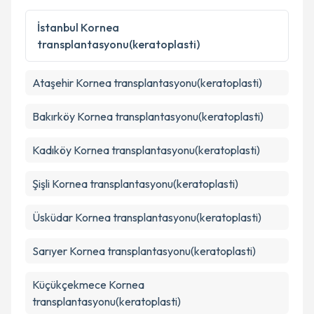
Metni
'ni okudum ve kişisel verilerimin belirtilen
kapsamda işlenmesini kabul ediyorum.
İstanbul
Kornea
transplantasyonu(keratoplasti)
Takvim Talebini Gönder
Ataşehir
Kornea transplantasyonu(keratoplasti)
Bakırköy
Kornea transplantasyonu(keratoplasti)
Kadıköy
Kornea transplantasyonu(keratoplasti)
Şişli
Kornea transplantasyonu(keratoplasti)
Üsküdar
Kornea transplantasyonu(keratoplasti)
Sarıyer
Kornea transplantasyonu(keratoplasti)
Küçükçekmece
Kornea
transplantasyonu(keratoplasti)