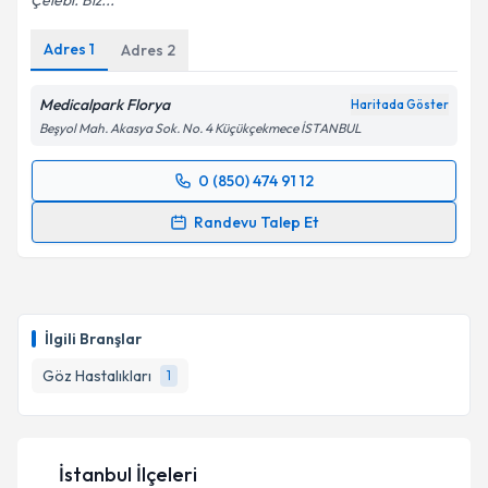
Çelebi. Biz...
Adres
1
Adres
2
Medicalpark Florya
Haritada Göster
Beşyol Mah. Akasya Sok. No. 4 Küçükçekmece İSTANBUL
0 (850) 474 91 12
Randevu Takvimi Talebi
Randevu Talep Et
Prof. Dr. Ali Rıza Cenk Çelebi
için randevu takvimi
talebi oluşturun. Size bu uzmandan randevu almanız
için bir takvim hazırlandığında e-posta ile
bilgilendireceğiz.
İlgili Branşlar
E-posta Adresiniz
Göz Hastalıkları
1
İstanbul İlçeleri
Kişisel verilerimin işlenmesine ilişkin
Aydınlatma