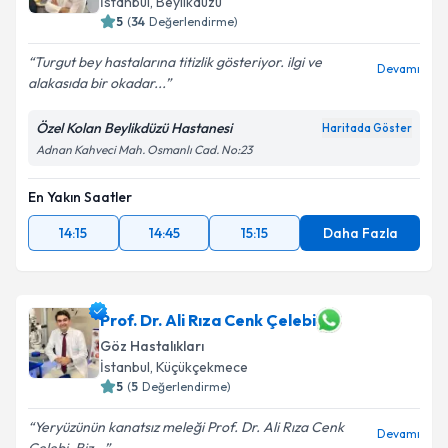
İstanbul
, Beylikdüzü
5
(
34
Değerlendirme)
E-posta Adresiniz
Turgut bey hastalarına titizlik gösteriyor. ilgi ve
Devamı
alakasıda bir okadar...
Özel Kolan Beylikdüzü Hastanesi
Kişisel verilerimin işlenmesine ilişkin
Aydınlatma
Haritada Göster
Metni
'ni okudum ve kişisel verilerimin belirtilen
Adnan Kahveci Mah. Osmanlı Cad. No:23
kapsamda işlenmesini kabul ediyorum.
En Yakın Saatler
Takvim Talebini Gönder
14:15
14:45
15:15
Daha Fazla
Prof. Dr. Ali Rıza Cenk Çelebi
Göz Hastalıkları
İstanbul
, Küçükçekmece
5
(
5
Değerlendirme)
Yeryüzünün kanatsız meleği Prof. Dr. Ali Rıza Cenk
Devamı