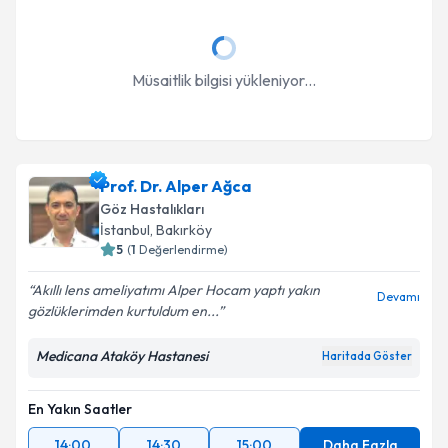
Müsaitlik bilgisi yükleniyor...
Prof. Dr. Alper Ağca
Göz Hastalıkları
İstanbul
, Bakırköy
5
(
1
Değerlendirme)
Akıllı lens ameliyatımı Alper Hocam yaptı yakın
Devamı
gözlüklerimden kurtuldum en...
Medicana Ataköy Hastanesi
Haritada Göster
En Yakın Saatler
14:00
14:30
15:00
Daha Fazla