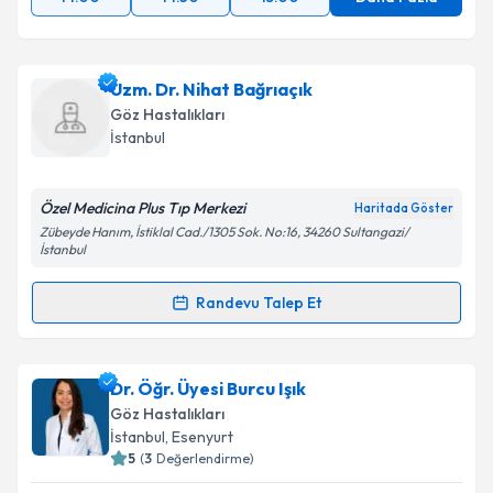
Uzm. Dr. Nihat Bağrıaçık
Göz Hastalıkları
İstanbul
Özel Medicina Plus Tıp Merkezi
Haritada Göster
Zübeyde Hanım, İstiklal Cad./1305 Sok. No:16, 34260 Sultangazi/
İstanbul
Randevu Talep Et
Randevu Takvimi Talebi
Uzm. Dr. Nihat Bağrıaçık
için randevu takvimi talebi
Dr. Öğr. Üyesi Burcu Işık
oluşturun. Size bu uzmandan randevu almanız için bir
Göz Hastalıkları
takvim hazırlandığında e-posta ile bilgilendireceğiz.
İstanbul
, Esenyurt
5
(
3
Değerlendirme)
E-posta Adresiniz