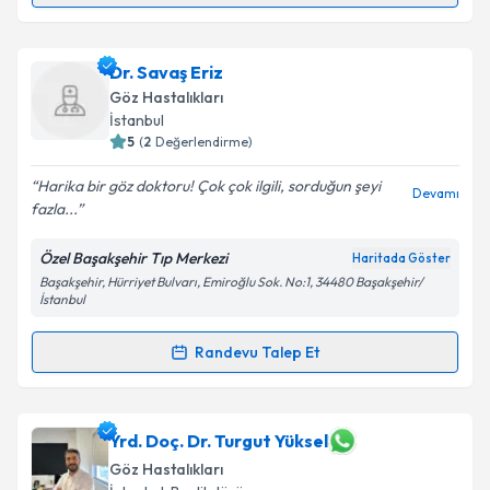
Takvim Talebini Gönder
Uzm. Dr. Betül Bouveret
için randevu takvimi talebi
Dr. Savaş Eriz
oluşturun. Size bu uzmandan randevu almanız için bir
Göz Hastalıkları
takvim hazırlandığında e-posta ile bilgilendireceğiz.
İstanbul
5
(
2
Değerlendirme)
E-posta Adresiniz
Harika bir göz doktoru! Çok çok ilgili, sorduğun şeyi
Devamı
fazla...
Özel Başakşehir Tıp Merkezi
Haritada Göster
Kişisel verilerimin işlenmesine ilişkin
Aydınlatma
Başakşehir, Hürriyet Bulvarı, Emiroğlu Sok. No:1, 34480 Başakşehir/
Metni
'ni okudum ve kişisel verilerimin belirtilen
İstanbul
kapsamda işlenmesini kabul ediyorum.
Randevu Talep Et
Randevu Takvimi Talebi
Takvim Talebini Gönder
Dr. Savaş Eriz
için randevu takvimi talebi oluşturun.
Yrd. Doç. Dr. Turgut Yüksel
Size bu uzmandan randevu almanız için bir takvim
Göz Hastalıkları
hazırlandığında e-posta ile bilgilendireceğiz.