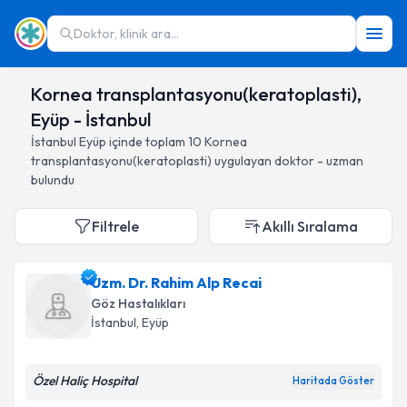
Doktor, klinik ara...
Kornea transplantasyonu(keratoplasti),
Eyüp - İstanbul
İstanbul
Eyüp
içinde toplam
10
Kornea
transplantasyonu(keratoplasti)
uygulayan doktor - uzman
bulundu
Filtrele
Akıllı Sıralama
Uzm. Dr. Rahim Alp Recai
Göz Hastalıkları
İstanbul
, Eyüp
Özel Haliç Hospital
Haritada Göster