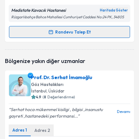
Medistate Kavacık Hastanesi
Haritada Göster
Rüzgarlıbahçe Bahce Mahallesi Cumhuriyet Caddesi No:24 PK, 34805
Randevu Talep Et
Randevu Takvimi Talebi
Op. Dr. Mediha Tok Çevik
için randevu takvimi talebi
Bölgenize yakın diğer uzmanlar
oluşturun. Size bu uzmandan randevu almanız için bir
takvim hazırlandığında e-posta ile bilgilendireceğiz.
Prof. Dr. Serhat İmamoğlu
E-posta Adresiniz
Göz Hastalıkları
İstanbul
, Üsküdar
4.9
(
8
Değerlendirme)
Serhat hoca mükemmel kisiligi , bilgisi ,insanustu
Kişisel verilerimin işlenmesine ilişkin
Aydınlatma
Devamı
gayreti ,hastanedeki performansi...
Metni
'ni okudum ve kişisel verilerimin belirtilen
kapsamda işlenmesini kabul ediyorum.
Adres
1
Adres
2