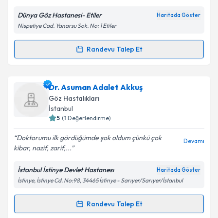
E-posta Adresiniz
Dünya Göz Hastanesi- Etiler
Haritada Göster
Nispetiye Cad. Yanarsu Sok. No: 1 Etiler
Kişisel verilerimin işlenmesine ilişkin
Aydınlatma
Randevu Talep Et
Randevu Takvimi Talebi
Metni
'ni okudum ve kişisel verilerimin belirtilen
kapsamda işlenmesini kabul ediyorum.
Op. Dr. Nursen Şen
için randevu takvimi talebi
Dr. Asuman Adalet Akkuş
oluşturun. Size bu uzmandan randevu almanız için bir
Takvim Talebini Gönder
Göz Hastalıkları
takvim hazırlandığında e-posta ile bilgilendireceğiz.
İstanbul
5
(
1
Değerlendirme)
E-posta Adresiniz
Doktorumu ilk gördüğümde şok oldum çünkü çok
Devamı
kibar, nazif, zarif,...
İstanbul İstinye Devlet Hastanesı
Haritada Göster
Kişisel verilerimin işlenmesine ilişkin
Aydınlatma
İstinye, İstinye Cd. No:98, 34465 İstinye - Sarıyer/Sarıyer/İstanbul
Metni
'ni okudum ve kişisel verilerimin belirtilen
kapsamda işlenmesini kabul ediyorum.
Randevu Talep Et
Randevu Takvimi Talebi