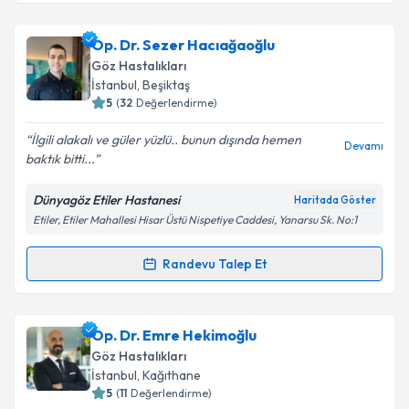
Takvim Talebini Gönder
Dr. Asuman Adalet Akkuş
için randevu takvimi talebi
Op. Dr. Sezer Hacıağaoğlu
oluşturun. Size bu uzmandan randevu almanız için bir
Göz Hastalıkları
takvim hazırlandığında e-posta ile bilgilendireceğiz.
İstanbul
, Beşiktaş
5
(
32
Değerlendirme)
E-posta Adresiniz
İlgili alakalı ve güler yüzlü.. bunun dışında hemen
Devamı
baktık bitti...
Dünyagöz Etiler Hastanesi
Haritada Göster
Kişisel verilerimin işlenmesine ilişkin
Aydınlatma
Etiler, Etiler Mahallesi Hisar Üstü Nispetiye Caddesi, Yanarsu Sk. No:1
Metni
'ni okudum ve kişisel verilerimin belirtilen
kapsamda işlenmesini kabul ediyorum.
Randevu Talep Et
Randevu Takvimi Talebi
Takvim Talebini Gönder
Op. Dr. Sezer Hacıağaoğlu
için randevu takvimi
Op. Dr. Emre Hekimoğlu
talebi oluşturun. Size bu uzmandan randevu almanız
Göz Hastalıkları
için bir takvim hazırlandığında e-posta ile
İstanbul
, Kağıthane
bilgilendireceğiz.
5
(
11
Değerlendirme)