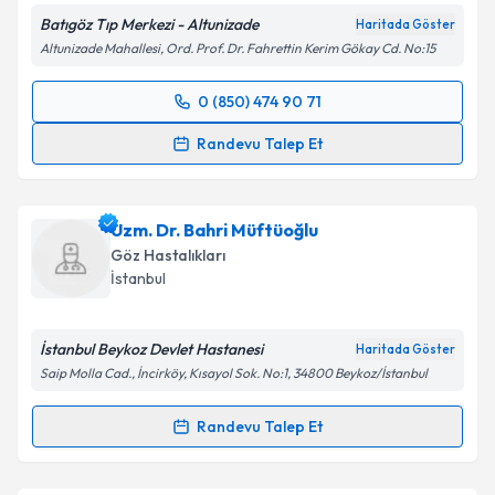
Takvim Talebini Gönder
Batıgöz Tıp Merkezi - Altunizade
Haritada Göster
Altunizade Mahallesi, Ord. Prof. Dr. Fahrettin Kerim Gökay Cd. No:15
0 (850) 474 90 71
Randevu Takvimi Talebi
Randevu Talep Et
Prof. Dr. Serhat İmamoğlu
için randevu takvimi
talebi oluşturun. Size bu uzmandan randevu almanız
Uzm. Dr. Bahri Müftüoğlu
için bir takvim hazırlandığında e-posta ile
bilgilendireceğiz.
Göz Hastalıkları
İstanbul
E-posta Adresiniz
İstanbul Beykoz Devlet Hastanesi
Haritada Göster
Saip Molla Cad., İncirköy, Kısayol Sok. No:1, 34800 Beykoz/İstanbul
Kişisel verilerimin işlenmesine ilişkin
Aydınlatma
Randevu Talep Et
Metni
'ni okudum ve kişisel verilerimin belirtilen
Randevu Takvimi Talebi
kapsamda işlenmesini kabul ediyorum.