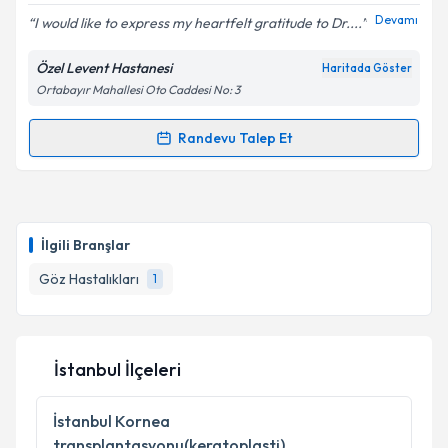
E-posta Adresiniz
Devamı
I would like to express my heartfelt gratitude to Dr....
Özel Levent Hastanesi
Haritada Göster
Ortabayır Mahallesi Oto Caddesi No: 3
Kişisel verilerimin işlenmesine ilişkin
Aydınlatma
Metni
'ni okudum ve kişisel verilerimin belirtilen
Randevu Talep Et
Randevu Takvimi Talebi
kapsamda işlenmesini kabul ediyorum.
Op. Dr. Emre Hekimoğlu
için randevu takvimi talebi
Takvim Talebini Gönder
oluşturun. Size bu uzmandan randevu almanız için bir
İlgili Branşlar
takvim hazırlandığında e-posta ile bilgilendireceğiz.
Göz Hastalıkları
1
E-posta Adresiniz
İstanbul İlçeleri
Kişisel verilerimin işlenmesine ilişkin
Aydınlatma
Metni
'ni okudum ve kişisel verilerimin belirtilen
İstanbul
Kornea
kapsamda işlenmesini kabul ediyorum.
transplantasyonu(keratoplasti)