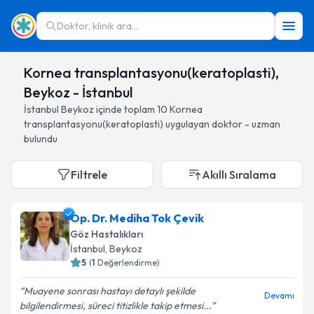
Doktor, klinik ara...
Kornea transplantasyonu(keratoplasti),
Beykoz - İstanbul
İstanbul
Beykoz
içinde toplam
10
Kornea
transplantasyonu(keratoplasti)
uygulayan doktor - uzman
bulundu
Filtrele
Akıllı Sıralama
Op. Dr. Mediha Tok Çevik
Göz Hastalıkları
İstanbul
, Beykoz
5
(
1
Değerlendirme)
Muayene sonrası hastayı detaylı şekilde
Devamı
bilgilendirmesi, süreci titizlikle takip etmesi...