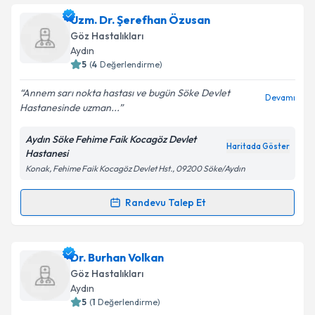
Prof. Dr. Sema Oruç Dündar
için randevu takvimi
Uzm. Dr. Şerefhan Özusan
talebi oluşturun. Size bu uzmandan randevu almanız
Göz Hastalıkları
için bir takvim hazırlandığında e-posta ile
Aydın
bilgilendireceğiz.
5
(
4
Değerlendirme)
E-posta Adresiniz
Annem sarı nokta hastası ve bugün Söke Devlet
Devamı
Hastanesinde uzman...
Aydın Söke Fehime Faik Kocagöz Devlet
Haritada Göster
Hastanesi
Kişisel verilerimin işlenmesine ilişkin
Aydınlatma
Konak, Fehime Faik Kocagöz Devlet Hst., 09200 Söke/Aydın
Metni
'ni okudum ve kişisel verilerimin belirtilen
kapsamda işlenmesini kabul ediyorum.
Randevu Talep Et
Randevu Takvimi Talebi
Takvim Talebini Gönder
Uzm. Dr. Şerefhan Özusan
için randevu takvimi
Dr. Burhan Volkan
talebi oluşturun. Size bu uzmandan randevu almanız
Göz Hastalıkları
için bir takvim hazırlandığında e-posta ile
Aydın
bilgilendireceğiz.
5
(
1
Değerlendirme)