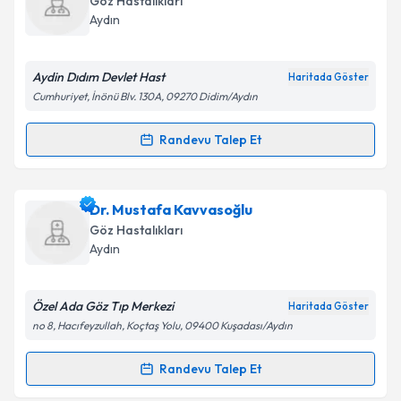
Göz Hastalıkları
takvim hazırlandığında e-posta ile bilgilendireceğiz.
Takvim Talebini Gönder
Aydın
E-posta Adresiniz
Aydin Dıdım Devlet Hast
Haritada Göster
Cumhuriyet, İnönü Blv. 130A, 09270 Didim/Aydın
Kişisel verilerimin işlenmesine ilişkin
Aydınlatma
Randevu Talep Et
Randevu Takvimi Talebi
Metni
'ni okudum ve kişisel verilerimin belirtilen
kapsamda işlenmesini kabul ediyorum.
Dr. Ziya Şifa
için randevu takvimi talebi oluşturun.
Dr. Mustafa Kavvasoğlu
Size bu uzmandan randevu almanız için bir takvim
Takvim Talebini Gönder
Göz Hastalıkları
hazırlandığında e-posta ile bilgilendireceğiz.
Aydın
E-posta Adresiniz
Özel Ada Göz Tıp Merkezi
Haritada Göster
no 8, Hacıfeyzullah, Koçtaş Yolu, 09400 Kuşadası/Aydın
Kişisel verilerimin işlenmesine ilişkin
Aydınlatma
Randevu Talep Et
Randevu Takvimi Talebi
Metni
'ni okudum ve kişisel verilerimin belirtilen