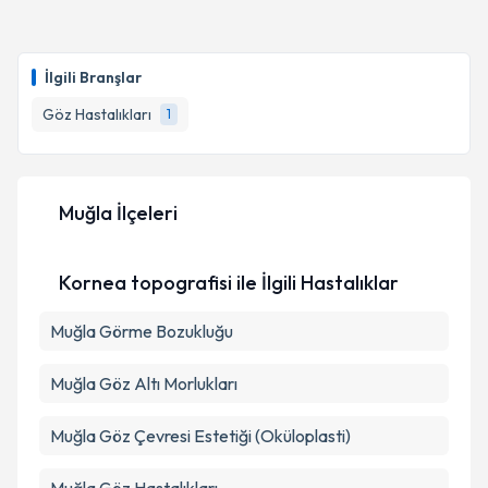
kapsamda işlenmesini kabul ediyorum.
Dr. Mustafa Kavvasoğlu
için randevu takvimi talebi
oluşturun. Size bu uzmandan randevu almanız için bir
Takvim Talebini Gönder
İlgili Branşlar
takvim hazırlandığında e-posta ile bilgilendireceğiz.
Göz Hastalıkları
1
E-posta Adresiniz
Muğla İlçeleri
Kişisel verilerimin işlenmesine ilişkin
Aydınlatma
Metni
'ni okudum ve kişisel verilerimin belirtilen
Kornea topografisi ile İlgili Hastalıklar
kapsamda işlenmesini kabul ediyorum.
Muğla Görme Bozukluğu
Takvim Talebini Gönder
Muğla Göz Altı Morlukları
Muğla Göz Çevresi Estetiği (Oküloplasti)