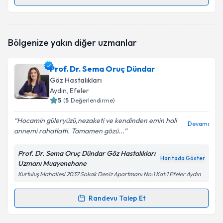
Randevu Takvimi Talebi
Dr. İsmail Haldun Yılmaz
için randevu takvimi talebi
Bölgenize yakın diğer uzmanlar
oluşturun. Size bu uzmandan randevu almanız için bir
takvim hazırlandığında e-posta ile bilgilendireceğiz.
Prof. Dr. Sema Oruç Dündar
E-posta Adresiniz
Göz Hastalıkları
Aydın
, Efeler
5
(
5
Değerlendirme)
Hocamin güleryüzü,nezaketi ve kendinden emin hali
Kişisel verilerimin işlenmesine ilişkin
Aydınlatma
Devamı
annemi rahatlatti. Tamamen gözü...
Metni
'ni okudum ve kişisel verilerimin belirtilen
kapsamda işlenmesini kabul ediyorum.
Prof. Dr. Sema Oruç Dündar Göz Hastalıkları
Haritada Göster
Uzmanı Muayenehane
Takvim Talebini Gönder
Kurtuluş Mahallesi 2037 Sokak Deniz Apartmanı No:1 Kat:1 Efeler Aydın
Randevu Talep Et
Randevu Takvimi Talebi