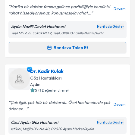
E-posta Adresiniz
Harika bir doktor.Yanına gidince pozitifliğiyle kendinizi
Devamı
rahat hissediyorsunuz. konuşmasıyla rahat...
Aydın Nazilli Devlet Hastanesi
Haritada Göster
Yeşil Mh. 622. Sokak NO:2, Yeşil, 09800 nazilli/Nazilli/Aydın
Kişisel verilerimin işlenmesine ilişkin
Aydınlatma
Metni
'ni okudum ve kişisel verilerimin belirtilen
kapsamda işlenmesini kabul ediyorum.
Randevu Talep Et
Randevu Takvimi Talebi
Takvim Talebini Gönder
Dr. Burhan Volkan
için randevu takvimi talebi
Dr. Kadir Kulak
oluşturun. Size bu uzmandan randevu almanız için bir
Göz Hastalıkları
takvim hazırlandığında e-posta ile bilgilendireceğiz.
Aydın
5
(
1
Değerlendirme)
E-posta Adresiniz
Çok ilgili, çok titiz bir doktordu. Özel hastanelerde çok
Devamı
özlenen...
Özel Aydın Göz Hastanesi
Haritada Göster
Kişisel verilerimin işlenmesine ilişkin
Aydınlatma
İstiklal, Muğla Blv. No:40, 09020 Aydın Merkez/Aydın
Metni
'ni okudum ve kişisel verilerimin belirtilen