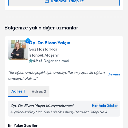
Randevu Talep Et
Randevu Takvimi Talebi
Op. Dr. Fatih Kenar
için randevu takvimi talebi
Bölgenize yakın diğer uzmanlar
oluşturun. Size bu uzmandan randevu almanız için bir
takvim hazırlandığında e-posta ile bilgilendireceğiz.
Op. Dr. Elvan Yalçın
E-posta Adresiniz
Göz Hastalıkları
İstanbul
, Ataşehir
4.9
(
6
Değerlendirme)
İki oğlumunda şaşılık için ameliyatlarını yaptı. ilk oğlum
Kişisel verilerimin işlenmesine ilişkin
Aydınlatma
Devamı
ameliyat olalı,...
Metni
'ni okudum ve kişisel verilerimin belirtilen
kapsamda işlenmesini kabul ediyorum.
Adres
1
Adres
2
Takvim Talebini Gönder
Op. Dr. Elvan Yalçın Muayenehanesi
Haritada Göster
Küçükbakkalköy Mah. Sarı Lale Sk. Liberty Plaza Kat. 3 Kapı No:4
En Yakın Saatler