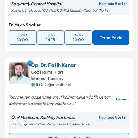
Kozyatağı Central Hospital
Haritada Göster
Kozyatağı, Kocayol Cd. No:19, 34742 Kadıköy/İstanbul, Turkey
En Yakın Saatler
11 Ağu
11 Ağu
18 Ağu
Daha Fazla
14:00
14:15
14:00
Op. Dr. Fatih Kenar
Göz Hastalıkları
İstanbul
, Kadıköy
5
(
2
Değerlendirme)
görmeyen gözlerimle umut kalmamışken fatih kenar
Devamı
doktorumu o muhteşem doktoru...
Özel Medicana Kadıköy Hastanesi
Haritada Göster
Zühtüpaşa Mahallesi, Recep Peker Caddesi. No:11