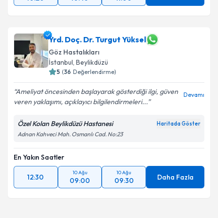
Yrd. Doç. Dr. Turgut Yüksel
Göz Hastalıkları
İstanbul
, Beylikdüzü
5
(
36
Değerlendirme)
Ameliyat öncesinden başlayarak gösterdiği ilgi, güven
Devamı
veren yaklaşımı, açıklayıcı bilgilendirmeleri...
Özel Kolan Beylikdüzü Hastanesi
Haritada Göster
Adnan Kahveci Mah. Osmanlı Cad. No:23
En Yakın Saatler
10 Ağu
10 Ağu
12:30
Daha Fazla
09:00
09:30