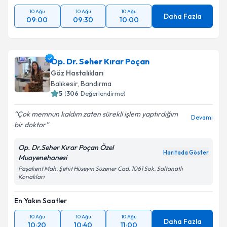
10 Ağu
10 Ağu
10 Ağu
Daha Fazla
09:00
09:30
10:00
Op. Dr. Seher Kırar Poçan
Göz Hastalıkları
Balıkesir
, Bandırma
5
(
306
Değerlendirme)
Çok memnun kaldım zaten sürekli işlem yaptırdığım
Devamı
bir doktor
Op. Dr.Seher Kırar Poçan Özel
Haritada Göster
Muayenehanesi
Paşakent Mah. Şehit Hüseyin Süzener Cad. 1061 Sok. Saltanatlı
Konakları
En Yakın Saatler
10 Ağu
10 Ağu
10 Ağu
Daha Fazla
10:20
10:40
11:00