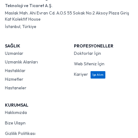
Teknoloji ve Ticaret A.Ş.
Maslak Mah. Ahi Evran Cd. A.O.S 55 Sokak No:2 Aksoy Plaza Giriş
Kat Kolektif House
İstanbul, Türkiye
SAĞLIK
PROFESYONELLER
Uzmanlar
Doktorlar İçin
Uzmanlık Alanları
Web Siteniz İçin
Hastalıklar
Kariyer
İşe Alım
Hizmetler
Hastaneler
KURUMSAL
Hakkımızda
Bize Ulaşın
Gizlilik Politikası