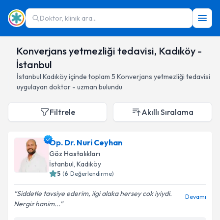
Doktor, klinik ara...
Konverjans yetmezliği tedavisi, Kadıköy -
İstanbul
İstanbul
Kadıköy
içinde toplam
5
Konverjans yetmezliği tedavisi
uygulayan doktor - uzman bulundu
Filtrele
Akıllı Sıralama
Op. Dr. Nuri Ceyhan
Göz Hastalıkları
İstanbul
, Kadıköy
5
(
6
Değerlendirme)
Siddetle tavsiye ederim, ilgi alaka hersey cok iyiydi.
Devamı
Nergiz hanim...