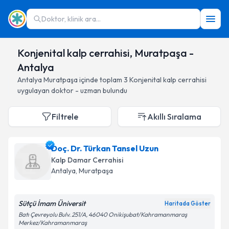
Doktor, klinik ara...
Konjenital kalp cerrahisi, Muratpaşa -
Antalya
Antalya
Muratpaşa
içinde toplam
3
Konjenital kalp cerrahisi
uygulayan doktor - uzman bulundu
Filtrele
Akıllı Sıralama
Doç. Dr. Türkan Tansel Uzun
Kalp Damar Cerrahisi
Antalya
, Muratpaşa
Sütçü İmam Üniversit
Haritada Göster
Batı Çevreyolu Bulv. 251/A, 46040 Onikişubat/Kahramanmaraş
Merkez/Kahramanmaraş