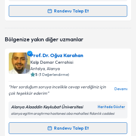
Randevu Talep Et
Randevu Takvimi Talebi
Doç. Dr. Türkan Tansel Uzun
için randevu takvimi
Bölgenize yakın diğer uzmanlar
talebi oluşturun. Size bu uzmandan randevu almanız
için bir takvim hazırlandığında e-posta ile
bilgilendireceğiz.
Prof. Dr. Oğuz Karahan
Kalp Damar Cerrahisi
E-posta Adresiniz
Antalya
, Alanya
5
(
1
Değerlendirme)
Her sorduğum soruya incelikle cevap verdiğiniz için
Devamı
çok teşekkür ederim
Kişisel verilerimin işlenmesine ilişkin
Aydınlatma
Metni
'ni okudum ve kişisel verilerimin belirtilen
kapsamda işlenmesini kabul ediyorum.
Alanya Alaaddin Keykubat Üniversitesi
Haritada Göster
alanya egitim araştırma hastanesi oba mahallesi fidanlık caddesi
Takvim Talebini Gönder
Randevu Talep Et
Randevu Takvimi Talebi