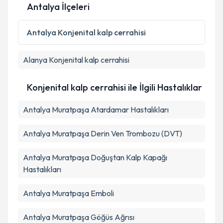
Antalya İlçeleri
Kişisel verilerimin işlenmesine ilişkin
Aydınlatma
Metni
'ni okudum ve kişisel verilerimin belirtilen
Antalya
Konjenital kalp cerrahisi
kapsamda işlenmesini kabul ediyorum.
Alanya
Konjenital kalp cerrahisi
Takvim Talebini Gönder
Konjenital kalp cerrahisi ile İlgili Hastalıklar
Antalya Muratpaşa Atardamar Hastalıkları
Antalya Muratpaşa Derin Ven Trombozu (DVT)
Antalya Muratpaşa Doğuştan Kalp Kapağı
Hastalıkları
Antalya Muratpaşa Emboli
Antalya Muratpaşa Göğüs Ağrısı