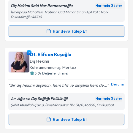
Diş Hekimi Said Nur Ramazanoğlu
Haritada Göster
İsmetpaşa Mahallesi, Trabzon Cad.Mimar Sinan Apt Kat 5 No 9
Dulkadiroğlu 46100
Kişisel verilerimin işlenmesine ilişkin
Aydınlatma
Metni
'ni okudum ve kişisel verilerimin belirtilen
Randevu Talep Et
Randevu Takvimi Talebi
kapsamda işlenmesini kabul ediyorum.
Takvim Talebini Gönder
Dt. Said Nur Ramazanoğlu
için randevu takvimi
Dt. Elifcan Kuşoğlu
talebi oluşturun. Size bu uzmandan randevu almanız
Diş Hekimi
için bir takvim hazırlandığında e-posta ile
Kahramanmaraş
, Merkez
bilgilendireceğiz.
5
(
4
Değerlendirme)
E-posta Adresiniz
Devamı
Bir dış hekimi düşünün, hem titiz ve disiplinli hem de...
A+ Ağız ve Diş Sağlığı Polikliniği
Haritada Göster
Şehit Abdullah Çavuş, İsmet Karaokur Blv. 34/B, 46050, Onikişubat
Kişisel verilerimin işlenmesine ilişkin
Aydınlatma
Metni
'ni okudum ve kişisel verilerimin belirtilen
Randevu Talep Et
Randevu Takvimi Talebi
kapsamda işlenmesini kabul ediyorum.