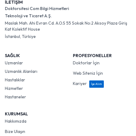
İLETİŞİM
Doktorsitesi Com Bilgi Hizmetleri
Teknoloji ve Ticaret A.Ş.
Maslak Mah. Ahi Evran Cd. A.O.S 55 Sokak No:2 Aksoy Plaza Giriş
Kat Kolektif House
İstanbul, Türkiye
SAĞLIK
PROFESYONELLER
Uzmanlar
Doktorlar İçin
Uzmanlık Alanları
Web Siteniz İçin
Hastalıklar
Kariyer
İşe Alım
Hizmetler
Hastaneler
KURUMSAL
Hakkımızda
Bize Ulaşın