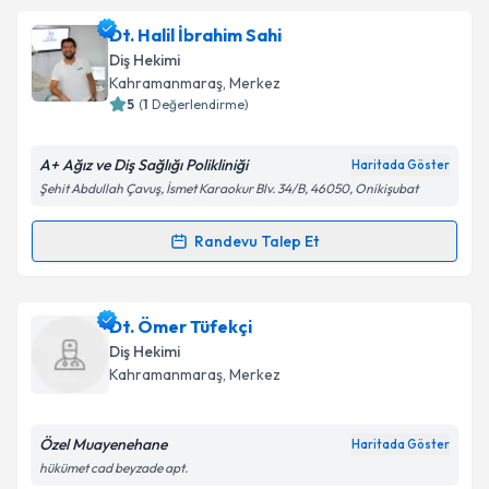
Dt. Elifcan Kuşoğlu
için randevu takvimi talebi
Dt. Halil İbrahim Sahi
Takvim Talebini Gönder
oluşturun. Size bu uzmandan randevu almanız için bir
Diş Hekimi
takvim hazırlandığında e-posta ile bilgilendireceğiz.
Kahramanmaraş
, Merkez
5
(
1
Değerlendirme)
E-posta Adresiniz
A+ Ağız ve Diş Sağlığı Polikliniği
Haritada Göster
Şehit Abdullah Çavuş, İsmet Karaokur Blv. 34/B, 46050, Onikişubat
Kişisel verilerimin işlenmesine ilişkin
Aydınlatma
Randevu Talep Et
Randevu Takvimi Talebi
Metni
'ni okudum ve kişisel verilerimin belirtilen
kapsamda işlenmesini kabul ediyorum.
Dt. Halil İbrahim Sahi
için randevu takvimi talebi
Dt. Ömer Tüfekçi
Takvim Talebini Gönder
oluşturun. Size bu uzmandan randevu almanız için bir
Diş Hekimi
takvim hazırlandığında e-posta ile bilgilendireceğiz.
Kahramanmaraş
, Merkez
E-posta Adresiniz
Özel Muayenehane
Haritada Göster
hükümet cad beyzade apt.