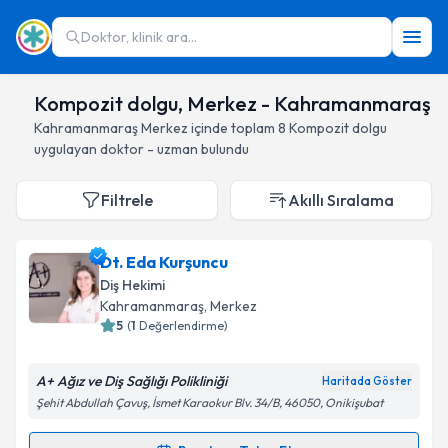
Doktor, klinik ara...
Kompozit dolgu, Merkez - Kahramanmaraş
Kahramanmaraş
Merkez
içinde toplam
8
Kompozit dolgu
uygulayan doktor - uzman bulundu
Filtrele
Akıllı Sıralama
Dt. Eda Kurşuncu
Diş Hekimi
Kahramanmaraş
, Merkez
5
(
1
Değerlendirme)
A+ Ağız ve Diş Sağlığı Polikliniği
Haritada Göster
Şehit Abdullah Çavuş, İsmet Karaokur Blv. 34/B, 46050, Onikişubat