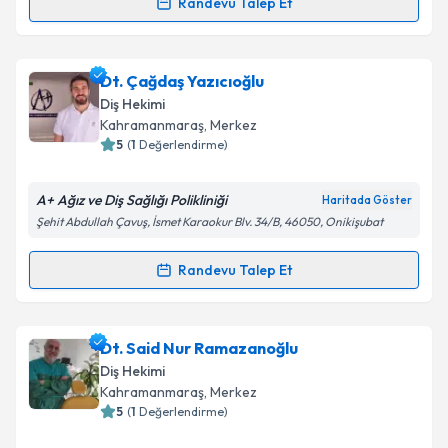
Randevu Talep Et
Randevu Takvimi Talebi
Dt. Eda Kurşuncu
için randevu takvimi talebi
Dt. Çağdaş Yazıcıoğlu
oluşturun. Size bu uzmandan randevu almanız için bir
Diş Hekimi
takvim hazırlandığında e-posta ile bilgilendireceğiz.
Kahramanmaraş
, Merkez
5
(
1
Değerlendirme)
E-posta Adresiniz
A+ Ağız ve Diş Sağlığı Polikliniği
Haritada Göster
Şehit Abdullah Çavuş, İsmet Karaokur Blv. 34/B, 46050, Onikişubat
Kişisel verilerimin işlenmesine ilişkin
Aydınlatma
Randevu Talep Et
Randevu Takvimi Talebi
Metni
'ni okudum ve kişisel verilerimin belirtilen
kapsamda işlenmesini kabul ediyorum.
Dt. Çağdaş Yazıcıoğlu
için randevu takvimi talebi
Dt. Said Nur Ramazanoğlu
Takvim Talebini Gönder
oluşturun. Size bu uzmandan randevu almanız için bir
Diş Hekimi
takvim hazırlandığında e-posta ile bilgilendireceğiz.
Kahramanmaraş
, Merkez
5
(
1
Değerlendirme)
E-posta Adresiniz