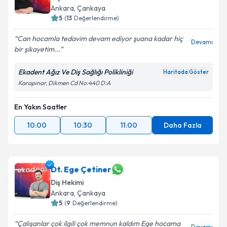
Ankara
, Çankaya
5
(
13
Değerlendirme)
Can hocamla tedavim devam ediyor şuana kadar hiç
Devamı
bir şikayetim...
Ekadent Ağız Ve Diş Sağlığı Polikliniği
Haritada Göster
Karapınar, Dikmen Cd No:440 D:A
En Yakın Saatler
10:00
10:30
11:00
Daha Fazla
Dt. Ege Çetiner
Diş Hekimi
Ankara
, Çankaya
5
(
9
Değerlendirme)
Çalışanlar çok ilgili çok memnun kaldım Ege hocama
Devamı