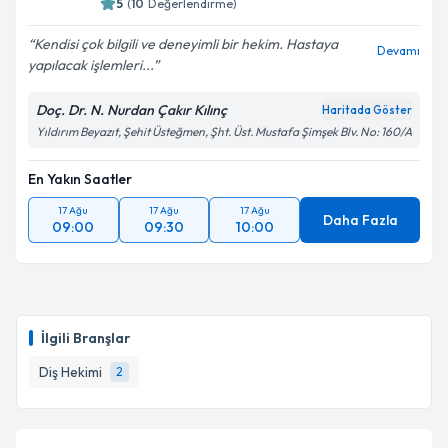
5
(
10
Değerlendirme)
Kendisi çok bilgili ve deneyimli bir hekim. Hastaya
Devamı
yapılacak işlemleri...
Doç. Dr. N. Nurdan Çakır Kılınç
Haritada Göster
Yıldırım Beyazıt, Şehit Üsteğmen, Şht. Üst. Mustafa Şimşek Blv. No: 160/A
En Yakın Saatler
17 Ağu
17 Ağu
17 Ağu
Daha Fazla
09:00
09:30
10:00
İlgili Branşlar
Diş Hekimi
2