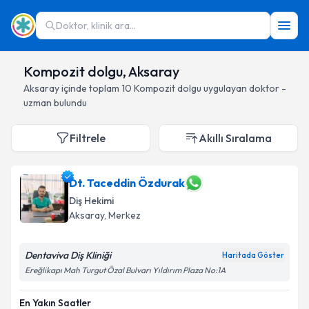
Doktor, klinik ara...
Kompozit dolgu, Aksaray
Aksaray
içinde toplam
10
Kompozit dolgu
uygulayan doktor -
uzman bulundu
Filtrele
Akıllı Sıralama
Dt. Taceddin Özdurak
Diş Hekimi
Aksaray
, Merkez
Dentaviva Diş Kliniği
Haritada Göster
Ereğlikapı Mah Turgut Özal Bulvarı Yıldırım Plaza No:1A
En Yakın Saatler