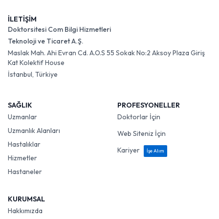
İLETİŞİM
Doktorsitesi Com Bilgi Hizmetleri
Teknoloji ve Ticaret A.Ş.
Maslak Mah. Ahi Evran Cd. A.O.S 55 Sokak No:2 Aksoy Plaza Giriş
Kat Kolektif House
İstanbul, Türkiye
SAĞLIK
PROFESYONELLER
Uzmanlar
Doktorlar İçin
Uzmanlık Alanları
Web Siteniz İçin
Hastalıklar
Kariyer
İşe Alım
Hizmetler
Hastaneler
KURUMSAL
Hakkımızda