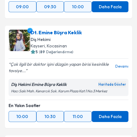
09:00
09:30
10:00
Daha Fazla
Dt. Emine Büşra Keklik
Diş Hekimi
Kayseri
, Kocasinan
5
(
89
Değerlendirme)
Çok ilgili bir doktor işini düzgün yapan birisi kesinlikle
Devamı
tavsiye...
Diş Hekimi Emine Büşra Keklik
Haritada Göster
Hacı Saki Mah. Kenarcık Sok. Karum Plaza Kat:1 No:3 Merkez
En Yakın Saatler
10:00
10:30
11:00
Daha Fazla