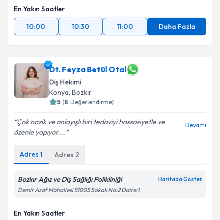
En Yakın Saatler
10:00
10:30
11:00
Daha Fazla
Dt. Feyza Betül Otal
Diş Hekimi
Konya
, Bozkır
5
(
8
Değerlendirme)
Çok nazik ve anlayışlı biri tedaviyi hassasiyetle ve
Devamı
özenle yapıyor....
Adres
1
Adres
2
Bozkır Ağız ve Diş Sağlığı Polikliniği
Haritada Göster
Demir Asaf Mahallesi 51005 Sokak No:2 Daire:1
En Yakın Saatler