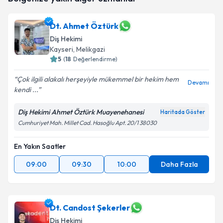
takvim hazırlandığında e-posta ile bilgilendireceğiz.
Dt. Ahmet Öztürk
E-posta Adresiniz
Diş Hekimi
Kayseri
, Melikgazi
5
(
18
Değerlendirme)
Kişisel verilerimin işlenmesine ilişkin
Aydınlatma
Çok ilgili alakalı herşeyiyle mükemmel bir hekim hem
Devamı
Metni
'ni okudum ve kişisel verilerimin belirtilen
kendi ...
kapsamda işlenmesini kabul ediyorum.
Diş Hekimi Ahmet Öztürk Muayenehanesi
Haritada Göster
Cumhuriyet Mah. Millet Cad. Hasoğlu Apt. 20/1 38030
Takvim Talebini Gönder
En Yakın Saatler
09:00
09:30
10:00
Daha Fazla
Dt. Candost Şekerler
Diş Hekimi