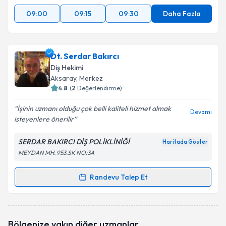
09:00
09:15
09:30
Daha Fazla
Dt. Serdar Bakırcı
Diş Hekimi
Aksaray
, Merkez
4.8
(
2
Değerlendirme)
İşinin uzmanı olduğu çok belli kaliteli hizmet almak
Devamı
isteyenlere önerilir
SERDAR BAKIRCI DİŞ POLİKLİNİĞİ
Haritada Göster
MEYDAN MH. 953.SK NO:3A
Randevu Talep Et
Randevu Takvimi Talebi
Dt. Serdar Bakırcı
için randevu takvimi talebi
Bölgenize yakın diğer uzmanlar
oluşturun. Size bu uzmandan randevu almanız için bir