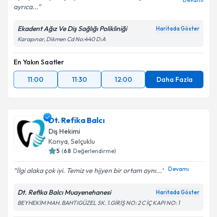
ayrıca...
Ekadent Ağız Ve Diş Sağlığı Polikliniği
Haritada Göster
Karapınar, Dikmen Cd No:440 D:A
En Yakın Saatler
11:00
11:30
12:00
Daha Fazla
Dt. Refika Balcı
Diş Hekimi
Konya
, Selçuklu
5
(
68
Değerlendirme)
Devamı
İlgi alaka çok iyi. Temiz ve hijyen bir ortam aynı...
Dt. Refika Balcı Muayenehanesi
Haritada Göster
BEYHEKİM MAH. BAHTIGÜZEL SK. 1.GİRİŞ NO: 2 C İÇ KAPI NO: 1