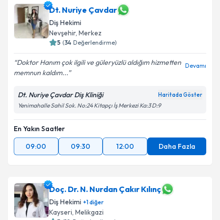
Dt. Nuriye Çavdar
Diş Hekimi
Nevşehir
, Merkez
5
(
34
Değerlendirme)
Doktor Hanım çok ilgili ve güleryüzlü aldığım hizmetten
Devamı
memnun kaldım...
Dt. Nuriye Çavdar Diş Kliniği
Haritada Göster
Yenimahalle Sahil Sok. No:24 Kitapçı İş Merkezi Ka:3 D:9
En Yakın Saatler
09:00
09:30
12:00
Daha Fazla
Doç. Dr. N. Nurdan Çakır Kılınç
Diş Hekimi
+
1
diğer
Kayseri
, Melikgazi