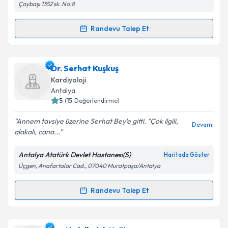
Çaybaşı 1352 sk. No:8
Randevu Talep Et
Randevu Takvimi Talebi
Kişisel verilerimin işlenmesine ilişkin
Aydınlatma
Metni
'ni okudum ve kişisel verilerimin belirtilen
kapsamda işlenmesini kabul ediyorum.
Dr. Öğr. Üyesi Hatem Arı
için randevu takvimi talebi
Dr. Serhat Kuşkuş
oluşturun. Size bu uzmandan randevu almanız için bir
Kardiyoloji
takvim hazırlandığında e-posta ile bilgilendireceğiz.
Takvim Talebini Gönder
Antalya
5
(
15
Değerlendirme)
E-posta Adresiniz
Annem tavsiye üzerine Serhat Bey'e gitti. "Çok ilgili,
Devamı
alakalı, cana...
Antalya Atatürk Devlet Hastanesı(S)
Haritada Göster
Kişisel verilerimin işlenmesine ilişkin
Aydınlatma
Üçgen, Anafartalar Cad., 07040 Muratpaşa/Antalya
Metni
'ni okudum ve kişisel verilerimin belirtilen
kapsamda işlenmesini kabul ediyorum.
Randevu Talep Et
Randevu Takvimi Talebi
Takvim Talebini Gönder