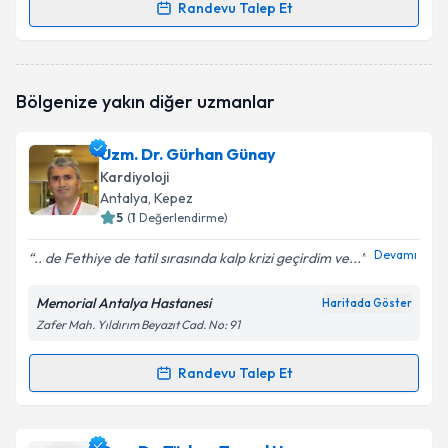
Randevu Talep Et
Randevu Takvimi Talebi
Dr. Münir Tıraş
için randevu takvimi talebi oluşturun.
Bölgenize yakın diğer uzmanlar
Size bu uzmandan randevu almanız için bir takvim
hazırlandığında e-posta ile bilgilendireceğiz.
Uzm. Dr. Gürhan Günay
E-posta Adresiniz
Kardiyoloji
Antalya
, Kepez
5
(
1
Değerlendirme)
Devamı
.. de Fethiye de tatil sırasında kalp krizi geçirdim ve...
Kişisel verilerimin işlenmesine ilişkin
Aydınlatma
Metni
'ni okudum ve kişisel verilerimin belirtilen
Memorial Antalya Hastanesi
kapsamda işlenmesini kabul ediyorum.
Haritada Göster
Zafer Mah. Yıldırım Beyazıt Cad. No: 91
Takvim Talebini Gönder
Randevu Talep Et
Randevu Takvimi Talebi