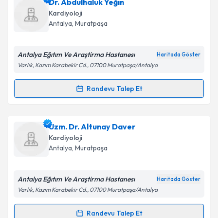
Dr. Serhat Kuşkuş
için randevu takvimi talebi
Dr. Abdulhaluk Yeğin
oluşturun. Size bu uzmandan randevu almanız için bir
Kardiyoloji
takvim hazırlandığında e-posta ile bilgilendireceğiz.
Antalya
, Muratpaşa
E-posta Adresiniz
Antalya Eğıtım Ve Araştirma Hastanesı
Haritada Göster
Varlık, Kazım Karabekir Cd., 07100 Muratpaşa/Antalya
Kişisel verilerimin işlenmesine ilişkin
Aydınlatma
Randevu Talep Et
Randevu Takvimi Talebi
Metni
'ni okudum ve kişisel verilerimin belirtilen
kapsamda işlenmesini kabul ediyorum.
Dr. Abdulhaluk Yeğin
için randevu takvimi talebi
Uzm. Dr. Altunay Daver
oluşturun. Size bu uzmandan randevu almanız için bir
Takvim Talebini Gönder
Kardiyoloji
takvim hazırlandığında e-posta ile bilgilendireceğiz.
Antalya
, Muratpaşa
E-posta Adresiniz
Antalya Eğıtım Ve Araştirma Hastanesı
Haritada Göster
Varlık, Kazım Karabekir Cd., 07100 Muratpaşa/Antalya
Kişisel verilerimin işlenmesine ilişkin
Aydınlatma
Randevu Talep Et