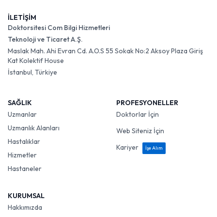
İLETİŞİM
Doktorsitesi Com Bilgi Hizmetleri
Teknoloji ve Ticaret A.Ş.
Maslak Mah. Ahi Evran Cd. A.O.S 55 Sokak No:2 Aksoy Plaza Giriş
Kat Kolektif House
İstanbul, Türkiye
SAĞLIK
PROFESYONELLER
Uzmanlar
Doktorlar İçin
Uzmanlık Alanları
Web Siteniz İçin
Hastalıklar
Kariyer
İşe Alım
Hizmetler
Hastaneler
KURUMSAL
Hakkımızda