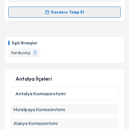
kapsamda işlenmesini kabul ediyorum.
Randevu Talep Et
Randevu Takvimi Talebi
Takvim Talebini Gönder
Dr. İbrahim Ersoy
için randevu takvimi talebi
oluşturun. Size bu uzmandan randevu almanız için bir
İlgili Branşlar
takvim hazırlandığında e-posta ile bilgilendireceğiz.
Kardiyoloji
1
E-posta Adresiniz
Antalya İlçeleri
Kişisel verilerimin işlenmesine ilişkin
Aydınlatma
Metni
'ni okudum ve kişisel verilerimin belirtilen
Antalya
Komissürotomi
kapsamda işlenmesini kabul ediyorum.
Muratpaşa
Komissürotomi
Takvim Talebini Gönder
Alanya
Komissürotomi