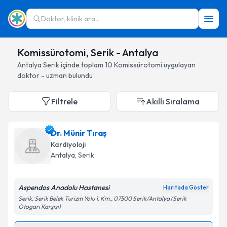
Doktor, klinik ara...
Komissürotomi, Serik - Antalya
Antalya
Serik
içinde toplam
10
Komissürotomi
uygulayan
doktor - uzman bulundu
Filtrele
Akıllı Sıralama
Dr. Münir Tıraş
Kardiyoloji
Antalya
, Serik
Aspendos Anadolu Hastanesi
Haritada Göster
Serik, Serik Belek Turizm Yolu 1. Km., 07500 Serik/Antalya (Serik
Otogarı Karşısı)