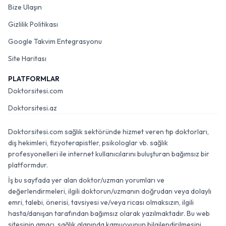
Bize Ulaşın
Gizlilik Politikası
Google Takvim Entegrasyonu
Site Haritası
PLATFORMLAR
Doktorsitesi.com
Doktorsitesi.az
Doktorsitesi.com sağlık sektöründe hizmet veren tıp doktorları,
diş hekimleri, fizyoterapistler, psikologlar vb. sağlık
profesyonelleri ile internet kullanıcılarını buluşturan bağımsız bir
platformdur.
İş bu sayfada yer alan doktor/uzman yorumları ve
değerlendirmeleri, ilgili doktorun/uzmanın doğrudan veya dolaylı
emri, talebi, önerisi, tavsiyesi ve/veya ricası olmaksızın, ilgili
hasta/danışan tarafından bağımsız olarak yazılmaktadır. Bu web
sitesinin amacı, sağlık alanında kamuoyunun bilgilendirilmesini