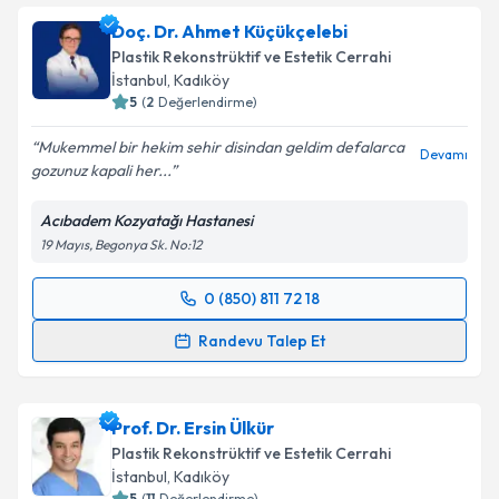
Doç. Dr. Ahmet Küçükçelebi
Plastik Rekonstrüktif ve Estetik Cerrahi
İstanbul
, Kadıköy
5
(
2
Değerlendirme)
Mukemmel bir hekim sehir disindan geldim defalarca
Devamı
gozunuz kapali her...
Acıbadem Kozyatağı Hastanesi
19 Mayıs, Begonya Sk. No:12
0 (850) 811 72 18
Randevu Takvimi Talebi
Randevu Talep Et
Doç. Dr. Ahmet Küçükçelebi
için randevu takvimi
talebi oluşturun. Size bu uzmandan randevu almanız
Prof. Dr. Ersin Ülkür
için bir takvim hazırlandığında e-posta ile
bilgilendireceğiz.
Plastik Rekonstrüktif ve Estetik Cerrahi
İstanbul
, Kadıköy
E-posta Adresiniz
5
(
11
Değerlendirme)