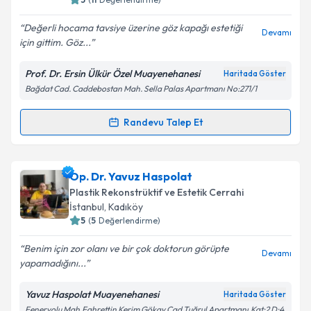
Değerli hocama tavsiye üzerine göz kapağı estetiği
Devamı
için gittim. Göz...
Kişisel verilerimin işlenmesine ilişkin
Aydınlatma
Prof. Dr. Ersin Ülkür Özel Muayenehanesi
Haritada Göster
Metni
'ni okudum ve kişisel verilerimin belirtilen
Bağdat Cad. Caddebostan Mah. Sella Palas Apartmanı No:271/1
kapsamda işlenmesini kabul ediyorum.
Randevu Talep Et
Randevu Takvimi Talebi
Takvim Talebini Gönder
Prof. Dr. Ersin Ülkür
için randevu takvimi talebi
Op. Dr. Yavuz Haspolat
oluşturun. Size bu uzmandan randevu almanız için bir
Plastik Rekonstrüktif ve Estetik Cerrahi
takvim hazırlandığında e-posta ile bilgilendireceğiz.
İstanbul
, Kadıköy
5
(
5
Değerlendirme)
E-posta Adresiniz
Benim için zor olanı ve bir çok doktorun görüpte
Devamı
yapamadığını...
Yavuz Haspolat Muayenehanesi
Haritada Göster
Kişisel verilerimin işlenmesine ilişkin
Aydınlatma
Feneryolu Mah.Fahrettin Kerim Gökay Cad.Tuğrul Apartmanı.Kat:2 D:4