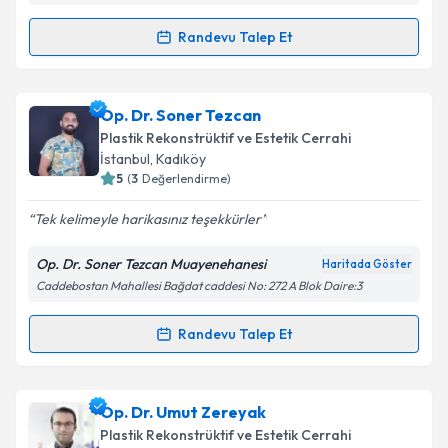
kapsamda işlenmesini kabul ediyorum.
Randevu Talep Et
Randevu Takvimi Talebi
Takvim Talebini Gönder
Doç. Dr. Murat Sarıcı
için randevu takvimi talebi
Op. Dr. Soner Tezcan
oluşturun. Size bu uzmandan randevu almanız için bir
Plastik Rekonstrüktif ve Estetik Cerrahi
takvim hazırlandığında e-posta ile bilgilendireceğiz.
İstanbul
, Kadıköy
5
(
3
Değerlendirme)
E-posta Adresiniz
Tek kelimeyle harikasınız teşekkürler
Op. Dr. Soner Tezcan Muayenehanesi
Haritada Göster
Caddebostan Mahallesi Bağdat caddesi No: 272 A Blok Daire:3
Kişisel verilerimin işlenmesine ilişkin
Aydınlatma
Metni
'ni okudum ve kişisel verilerimin belirtilen
kapsamda işlenmesini kabul ediyorum.
Randevu Talep Et
Randevu Takvimi Talebi
Takvim Talebini Gönder
Op. Dr. Soner Tezcan
için randevu takvimi talebi
Op. Dr. Umut Zereyak
oluşturun. Size bu uzmandan randevu almanız için bir
Plastik Rekonstrüktif ve Estetik Cerrahi