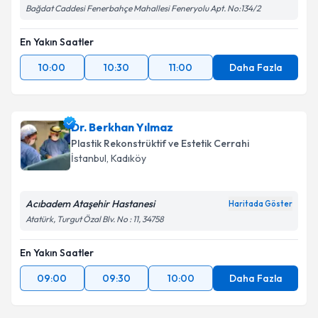
Bağdat Caddesi Fenerbahçe Mahallesi Feneryolu Apt. No:134/2
En Yakın Saatler
10:00
10:30
11:00
Daha Fazla
Dr. Berkhan Yılmaz
Plastik Rekonstrüktif ve Estetik Cerrahi
İstanbul
, Kadıköy
Acıbadem Ataşehir Hastanesi
Haritada Göster
Atatürk, Turgut Özal Blv. No : 11, 34758
En Yakın Saatler
09:00
09:30
10:00
Daha Fazla