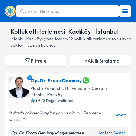
Doktor, klinik ara...
Koltuk altı terlemesi, Kadıköy - İstanbul
İstanbul
Kadıköy
içinde toplam
12
Koltuk altı terlemesi
uygulayan
doktor - uzman bulundu
Filtrele
Akıllı Sıralama
Op. Dr. Ercan Demiray
Plastik Rekonstrüktif ve Estetik Cerrahi
İstanbul
, Kadıköy
4.9
(
2
Değerlendirme)
Aslında çok gecikmiş bir yorum olacak. Ben sene
Devamı
önce,...
Op. Dr. Ercan Demiray Muayenehanesi
Haritada Göster