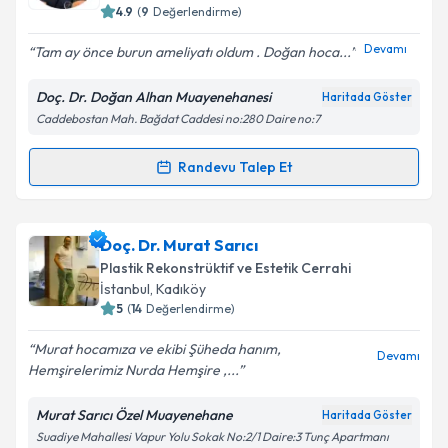
4.9
(
9
Değerlendirme)
E-posta Adresiniz
Devamı
Tam ay önce burun ameliyatı oldum . Doğan hoca...
Doç. Dr. Doğan Alhan Muayenehanesi
Haritada Göster
Caddebostan Mah. Bağdat Caddesi no:280 Daire no:7
Kişisel verilerimin işlenmesine ilişkin
Aydınlatma
Metni
'ni okudum ve kişisel verilerimin belirtilen
kapsamda işlenmesini kabul ediyorum.
Randevu Talep Et
Randevu Takvimi Talebi
Takvim Talebini Gönder
Doç. Dr. Doğan Alhan
için randevu takvimi talebi
Doç. Dr. Murat Sarıcı
oluşturun. Size bu uzmandan randevu almanız için bir
Plastik Rekonstrüktif ve Estetik Cerrahi
takvim hazırlandığında e-posta ile bilgilendireceğiz.
İstanbul
, Kadıköy
5
(
14
Değerlendirme)
E-posta Adresiniz
Murat hocamıza ve ekibi Şüheda hanım,
Devamı
Hemşirelerimiz Nurda Hemşire ,...
Murat Sarıcı Özel Muayenehane
Haritada Göster
Kişisel verilerimin işlenmesine ilişkin
Aydınlatma
Suadiye Mahallesi Vapur Yolu Sokak No:2/1 Daire:3 Tunç Apartmanı
Metni
'ni okudum ve kişisel verilerimin belirtilen