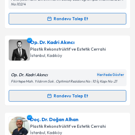
Metni
'ni okudum ve kişisel verilerimin belirtilen
No:102/4
kapsamda işlenmesini kabul ediyorum.
Randevu Talep Et
Randevu Takvimi Talebi
Takvim Talebini Gönder
Op. Dr. Yavuz Haspolat
için randevu takvimi talebi
Op. Dr. Kadri Akıncı
oluşturun. Size bu uzmandan randevu almanız için bir
Plastik Rekonstrüktif ve Estetik Cerrahi
takvim hazırlandığında e-posta ile bilgilendireceğiz.
İstanbul
, Kadıköy
E-posta Adresiniz
Op. Dr. Kadri Akıncı
Haritada Göster
Fikirtepe Mah. Yıldırım Sok . Optimist Rezidans No : 10 İç Kapı No :21
Kişisel verilerimin işlenmesine ilişkin
Aydınlatma
Randevu Talep Et
Randevu Takvimi Talebi
Metni
'ni okudum ve kişisel verilerimin belirtilen
kapsamda işlenmesini kabul ediyorum.
Op. Dr. Kadri Akıncı
için randevu takvimi talebi
Doç. Dr. Doğan Alhan
oluşturun. Size bu uzmandan randevu almanız için bir
Takvim Talebini Gönder
Plastik Rekonstrüktif ve Estetik Cerrahi
takvim hazırlandığında e-posta ile bilgilendireceğiz.
İstanbul
, Kadıköy