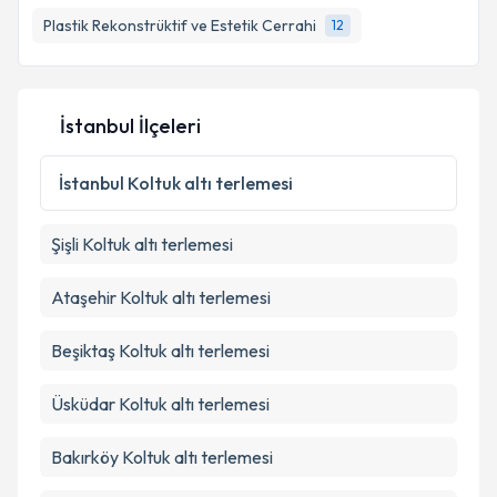
Plastik Rekonstrüktif ve Estetik Cerrahi
12
E-posta Adresiniz
İstanbul İlçeleri
Kişisel verilerimin işlenmesine ilişkin
Aydınlatma
Metni
'ni okudum ve kişisel verilerimin belirtilen
İstanbul
Koltuk altı terlemesi
kapsamda işlenmesini kabul ediyorum.
Şişli
Koltuk altı terlemesi
Takvim Talebini Gönder
Ataşehir
Koltuk altı terlemesi
Beşiktaş
Koltuk altı terlemesi
Üsküdar
Koltuk altı terlemesi
Bakırköy
Koltuk altı terlemesi