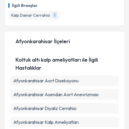
oluşturun. Size bu uzmandan randevu almanız için bir
İlgili Branşlar
takvim hazırlandığında e-posta ile bilgilendireceğiz.
Kalp Damar Cerrahisi
1
E-posta Adresiniz
Afyonkarahisar İlçeleri
Kişisel verilerimin işlenmesine ilişkin
Aydınlatma
Metni
'ni okudum ve kişisel verilerimin belirtilen
Koltuk altı kalp ameliyatları ile İlgili
kapsamda işlenmesini kabul ediyorum.
Hastalıklar
Takvim Talebini Gönder
Afyonkarahisar Aort Diseksiyonu
Afyonkarahisar Asendan Aort Anevrizması
Afyonkarahisar Diyaliz Cerrahisi
Afyonkarahisar Kalp Ameliyatları