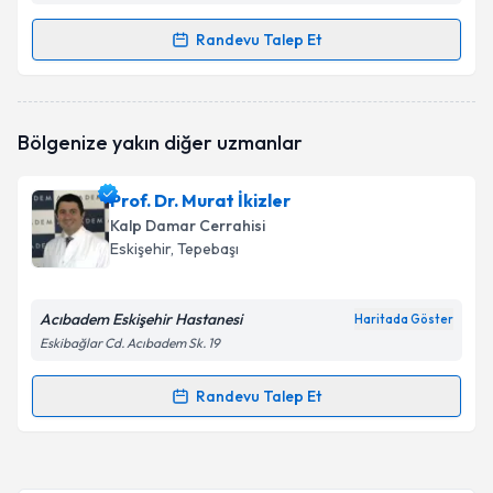
Randevu Talep Et
Randevu Takvimi Talebi
Ass. Dr. Ahmet Turhan Kılıç
için randevu takvimi
Bölgenize yakın diğer uzmanlar
talebi oluşturun. Size bu uzmandan randevu almanız
için bir takvim hazırlandığında e-posta ile
bilgilendireceğiz.
Prof. Dr. Murat İkizler
Kalp Damar Cerrahisi
E-posta Adresiniz
Eskişehir
, Tepebaşı
Acıbadem Eskişehir Hastanesi
Haritada Göster
Kişisel verilerimin işlenmesine ilişkin
Aydınlatma
Eskibağlar Cd. Acıbadem Sk. 19
Metni
'ni okudum ve kişisel verilerimin belirtilen
kapsamda işlenmesini kabul ediyorum.
Randevu Talep Et
Randevu Takvimi Talebi
Takvim Talebini Gönder
Prof. Dr. Murat İkizler
için randevu takvimi talebi