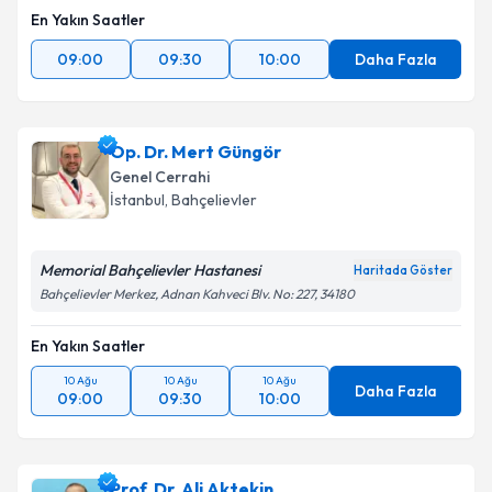
En Yakın Saatler
09:00
09:30
10:00
Daha Fazla
Op. Dr. Mert Güngör
Genel Cerrahi
İstanbul
, Bahçelievler
Memorial Bahçelievler Hastanesi
Haritada Göster
Bahçelievler Merkez, Adnan Kahveci Blv. No: 227, 34180
En Yakın Saatler
10 Ağu
10 Ağu
10 Ağu
Daha Fazla
09:00
09:30
10:00
Prof. Dr. Ali Aktekin