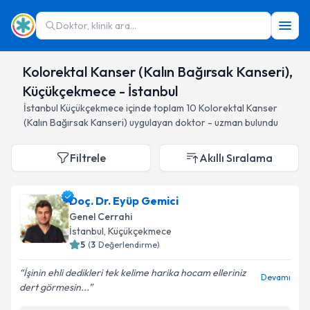
Doktor, klinik ara...
Kolorektal Kanser (Kalın Bağırsak Kanseri),
Küçükçekmece - İstanbul
İstanbul
Küçükçekmece
içinde toplam
10
Kolorektal Kanser
(Kalın Bağırsak Kanseri)
uygulayan doktor - uzman bulundu
Filtrele
Akıllı Sıralama
Doç. Dr. Eyüp Gemici
Genel Cerrahi
İstanbul
, Küçükçekmece
5
(
3
Değerlendirme)
İşinin ehli dedikleri tek kelime harika hocam elleriniz
Devamı
dert görmesin...