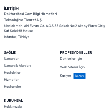
İLETİŞİM
Doktorsitesi Com Bilgi Hizmetleri
Teknoloji ve Ticaret A.Ş.
Maslak Mah. Ahi Evran Cd. A.O.S 55 Sokak No:2 Aksoy Plaza Giriş
Kat Kolektif House
İstanbul, Türkiye
SAĞLIK
PROFESYONELLER
Uzmanlar
Doktorlar İçin
Uzmanlık Alanları
Web Siteniz İçin
Hastalıklar
Kariyer
İşe Alım
Hizmetler
Hastaneler
KURUMSAL
Hakkımızda