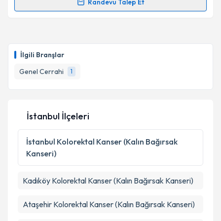
Randevu Talep Et
Doç. Dr. İhsan Metin Leblebici
için randevu takvimi
talebi oluşturun. Size bu uzmandan randevu almanız
için bir takvim hazırlandığında e-posta ile
bilgilendireceğiz.
İlgili Branşlar
E-posta Adresiniz
Genel Cerrahi
1
İstanbul İlçeleri
Kişisel verilerimin işlenmesine ilişkin
Aydınlatma
Metni
'ni okudum ve kişisel verilerimin belirtilen
kapsamda işlenmesini kabul ediyorum.
İstanbul
Kolorektal Kanser (Kalın Bağırsak
Kanseri)
Takvim Talebini Gönder
Kadıköy
Kolorektal Kanser (Kalın Bağırsak Kanseri)
Ataşehir
Kolorektal Kanser (Kalın Bağırsak Kanseri)