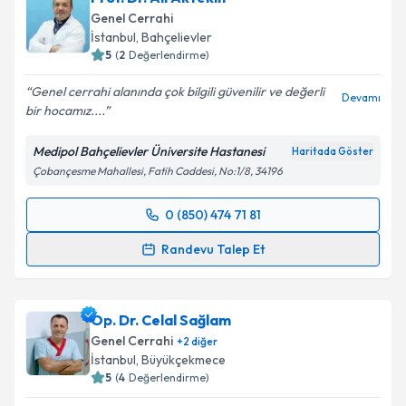
Genel Cerrahi
İstanbul
, Bahçelievler
5
(
2
Değerlendirme)
Genel cerrahi alanında çok bilgili güvenilir ve değerli
Devamı
bir hocamız....
Medipol Bahçelievler Üniversite Hastanesi
Haritada Göster
Çobançesme Mahallesi, Fatih Caddesi, No:1/8, 34196
0 (850) 474 71 81
Randevu Takvimi Talebi
Randevu Talep Et
Prof. Dr. Ali Aktekin
için randevu takvimi talebi
oluşturun. Size bu uzmandan randevu almanız için bir
Op. Dr. Celal Sağlam
takvim hazırlandığında e-posta ile bilgilendireceğiz.
Genel Cerrahi
+
2
diğer
E-posta Adresiniz
İstanbul
, Büyükçekmece
5
(
4
Değerlendirme)