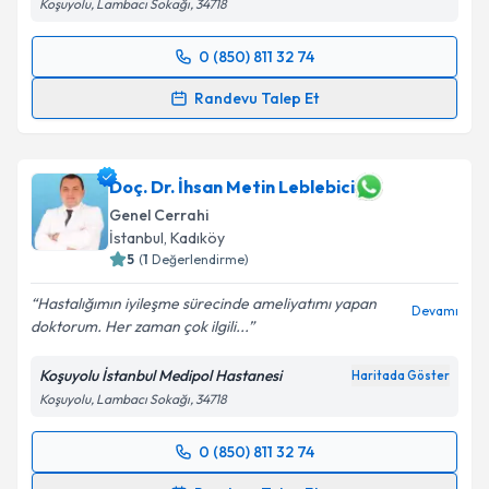
Koşuyolu, Lambacı Sokağı, 34718
Kişisel verilerimin işlenmesine ilişkin
Aydınlatma
0 (850) 811 32 74
Randevu Takvimi Talebi
Metni
'ni okudum ve kişisel verilerimin belirtilen
Randevu Talep Et
kapsamda işlenmesini kabul ediyorum.
Uzm. Dr. Hasan Yavuz
için randevu takvimi talebi
oluşturun. Size bu uzmandan randevu almanız için bir
Takvim Talebini Gönder
takvim hazırlandığında e-posta ile bilgilendireceğiz.
Doç. Dr. İhsan Metin Leblebici
Genel Cerrahi
E-posta Adresiniz
İstanbul
, Kadıköy
5
(
1
Değerlendirme)
Hastalığımın iyileşme sürecinde ameliyatımı yapan
Devamı
doktorum. Her zaman çok ilgili...
Kişisel verilerimin işlenmesine ilişkin
Aydınlatma
Metni
'ni okudum ve kişisel verilerimin belirtilen
Koşuyolu İstanbul Medipol Hastanesi
Haritada Göster
kapsamda işlenmesini kabul ediyorum.
Koşuyolu, Lambacı Sokağı, 34718
Takvim Talebini Gönder
0 (850) 811 32 74
Randevu Takvimi Talebi