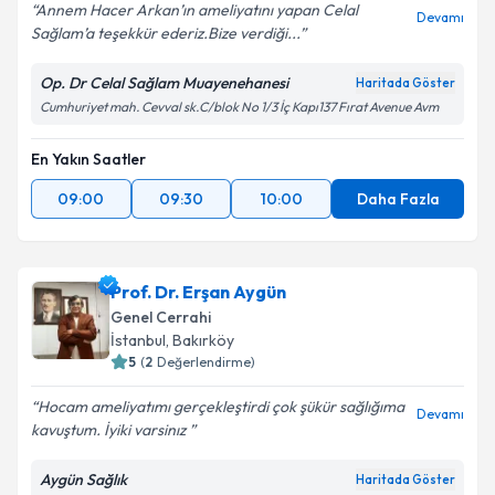
Annem Hacer Arkan’ın ameliyatını yapan Celal
Devamı
Sağlam’a teşekkür ederiz.Bize verdiği...
Kişisel verilerimin işlenmesine ilişkin
Aydınlatma
Metni
'ni okudum ve kişisel verilerimin belirtilen
Op. Dr Celal Sağlam Muayenehanesi
Haritada Göster
kapsamda işlenmesini kabul ediyorum.
Cumhuriyet mah. Cevval sk.C/blok No 1/3 İç Kapı137 Fırat Avenue Avm
En Yakın Saatler
Takvim Talebini Gönder
09:00
09:30
10:00
Daha Fazla
Prof. Dr. Erşan Aygün
Genel Cerrahi
İstanbul
, Bakırköy
5
(
2
Değerlendirme)
Hocam ameliyatımı gerçekleştirdi çok şükür sağlığıma
Devamı
kavuştum. İyiki varsinız
Aygün Sağlık
Haritada Göster