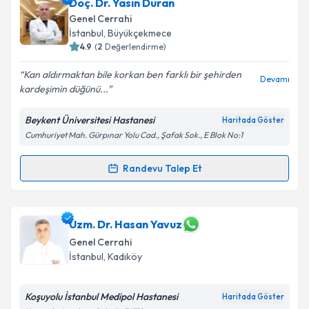
Doç. Dr. Hakan Bölükbaşı
için randevu takvimi talebi
Doç. Dr. Yasin Duran
oluşturun. Size bu uzmandan randevu almanız için bir
Genel Cerrahi
takvim hazırlandığında e-posta ile bilgilendireceğiz.
İstanbul
, Büyükçekmece
4.9
(
2
Değerlendirme)
E-posta Adresiniz
Kan aldırmaktan bile korkan ben farklı bir şehirden
Devamı
kardeşimin düğünü...
Beykent Üniversitesi Hastanesi
Haritada Göster
Kişisel verilerimin işlenmesine ilişkin
Aydınlatma
Cumhuriyet Mah. Gürpınar Yolu Cad., Şafak Sok., E Blok No:1
Metni
'ni okudum ve kişisel verilerimin belirtilen
kapsamda işlenmesini kabul ediyorum.
Randevu Talep Et
Randevu Takvimi Talebi
Takvim Talebini Gönder
Doç. Dr. Yasin Duran
için randevu takvimi talebi
Uzm. Dr. Hasan Yavuz
oluşturun. Size bu uzmandan randevu almanız için bir
Genel Cerrahi
takvim hazırlandığında e-posta ile bilgilendireceğiz.
İstanbul
, Kadıköy
E-posta Adresiniz
Koşuyolu İstanbul Medipol Hastanesi
Haritada Göster