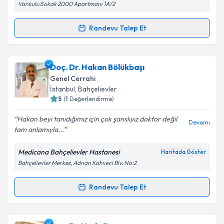
Vankulu Sokak 2000 Apartmanı 1A/2
Randevu Talep Et
Randevu Takvimi Talebi
Prof. Dr. Erşan Aygün
için randevu takvimi talebi
Doç. Dr. Hakan Bölükbaşı
oluşturun. Size bu uzmandan randevu almanız için bir
Genel Cerrahi
takvim hazırlandığında e-posta ile bilgilendireceğiz.
İstanbul
, Bahçelievler
5
(
1
Değerlendirme)
E-posta Adresiniz
Hakan beyi tanıdığımız için çok şanslıyız doktor değil
Devamı
tam anlamıyla...
Medicana Bahçelievler Hastanesi
Haritada Göster
Kişisel verilerimin işlenmesine ilişkin
Aydınlatma
Bahçelievler Merkez, Adnan Kahveci Blv. No:2
Metni
'ni okudum ve kişisel verilerimin belirtilen
kapsamda işlenmesini kabul ediyorum.
Randevu Talep Et
Randevu Takvimi Talebi
Takvim Talebini Gönder