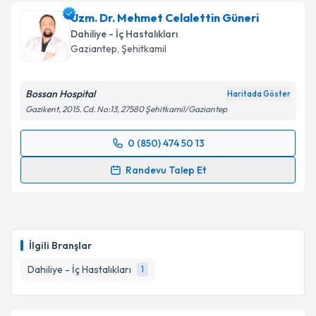
Uzm. Dr. Mehmet Celalettin Güneri
Dahiliye - İç Hastalıkları
Gaziantep
, Şehitkamil
Bossan Hospital
Haritada Göster
Gazikent, 2015. Cd. No:13, 27580 Şehitkamil/Gaziantep
0 (850) 474 50 13
Randevu Takvimi Talebi
Randevu Talep Et
Uzm. Dr. Mehmet Celalettin Güneri
için randevu
takvimi talebi oluşturun. Size bu uzmandan randevu
almanız için bir takvim hazırlandığında e-posta ile
bilgilendireceğiz.
İlgili Branşlar
E-posta Adresiniz
Dahiliye - İç Hastalıkları
1