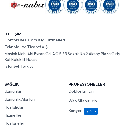
İLETİŞİM
Doktorsitesi Com Bilgi Hizmetleri
Teknoloji ve Ticaret A.Ş.
Maslak Mah. Ahi Evran Cd. A.O.S 55 Sokak No:2 Aksoy Plaza Giriş
Kat Kolektif House
İstanbul, Türkiye
SAĞLIK
PROFESYONELLER
Uzmanlar
Doktorlar İçin
Uzmanlık Alanları
Web Siteniz İçin
Hastalıklar
Kariyer
İşe Alım
Hizmetler
Hastaneler