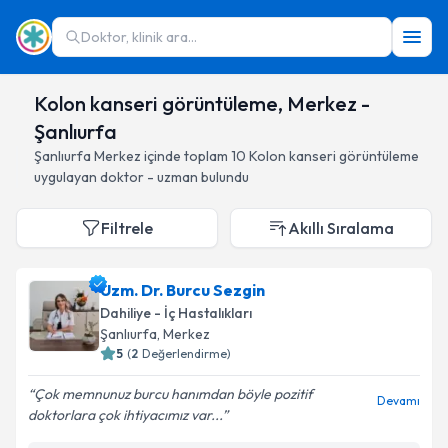
Doktor, klinik ara...
Kolon kanseri görüntüleme, Merkez -
Şanlıurfa
Şanlıurfa
Merkez
içinde toplam
10
Kolon kanseri görüntüleme
uygulayan doktor - uzman bulundu
Filtrele
Akıllı Sıralama
Uzm. Dr. Burcu Sezgin
Dahiliye - İç Hastalıkları
Şanlıurfa
, Merkez
5
(
2
Değerlendirme)
Çok memnunuz burcu hanımdan böyle pozitif
Devamı
doktorlara çok ihtiyacımız var...