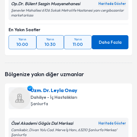
Op.Dr. Bülent Sezgin Muayenehanesi
Haritada Göster
Şenevler Mahallesi 6106 Sokak Metrolife Hastanesi yanı cergibozanlar
market arkası
En Yakın Saatler
Yarın
Yarın
Yarın
Daha Fazla
10:00
10:30
11:00
Bölgenize yakın diğer uzmanlar
Uzm. Dr. Leyla Onay
Dahiliye - İç Hastalıkları
Şanlıurfa
Özel Akademi Gögüs Dal Merkezi
Haritada Göster
Camikebir, Divan Yolu Cad. Merve İş Hanı, 63210 Şanlıurfa Merkez/
Şanlıurfa