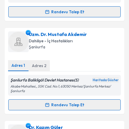
Randevu Talep Et
Randevu Takvimi Talebi
Uzm. Dr. Leyla Onay
için randevu takvimi talebi
Uzm. Dr. Mustafa Akdemir
oluşturun. Size bu uzmandan randevu almanız için bir
Dahiliye - İç Hastalıkları
takvim hazırlandığında e-posta ile bilgilendireceğiz.
Şanlıurfa
E-posta Adresiniz
Adres
1
Adres
2
Şanliurfa Balikligöl Devlet Hastanesı(S)
Haritada Göster
Kişisel verilerimin işlenmesine ilişkin
Aydınlatma
Akabe Mahallesi,, SSK Cad. No:1, 63050 Merkez/Şanlıurfa Merkez/
Metni
'ni okudum ve kişisel verilerimin belirtilen
Şanlıurfa
kapsamda işlenmesini kabul ediyorum.
Randevu Talep Et
Randevu Takvimi Talebi
Takvim Talebini Gönder
Uzm. Dr. Mustafa Akdemir
için randevu takvimi
Dr. Kazım Güler