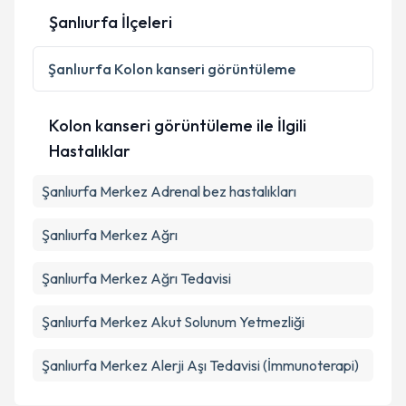
Şanlıurfa İlçeleri
Kişisel verilerimin işlenmesine ilişkin
Aydınlatma
Metni
'ni okudum ve kişisel verilerimin belirtilen
kapsamda işlenmesini kabul ediyorum.
Şanlıurfa
Kolon kanseri görüntüleme
Takvim Talebini Gönder
Kolon kanseri görüntüleme ile İlgili
Hastalıklar
Şanlıurfa Merkez Adrenal bez hastalıkları
Şanlıurfa Merkez Ağrı
Şanlıurfa Merkez Ağrı Tedavisi
Şanlıurfa Merkez Akut Solunum Yetmezliği
Şanlıurfa Merkez Alerji Aşı Tedavisi (İmmunoterapi)