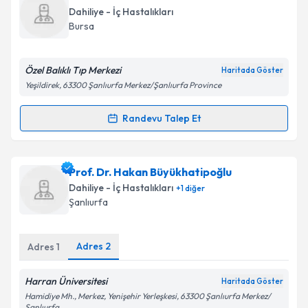
talebi oluşturun. Size bu uzmandan randevu almanız
Dahiliye - İç Hastalıkları
için bir takvim hazırlandığında e-posta ile
Bursa
bilgilendireceğiz.
E-posta Adresiniz
Özel Balıklı Tıp Merkezi
Haritada Göster
Yeşildirek, 63300 Şanlıurfa Merkez/Şanlıurfa Province
Randevu Talep Et
Randevu Takvimi Talebi
Kişisel verilerimin işlenmesine ilişkin
Aydınlatma
Metni
'ni okudum ve kişisel verilerimin belirtilen
kapsamda işlenmesini kabul ediyorum.
Dr. Kazım Güler
için randevu takvimi talebi oluşturun.
Prof. Dr. Hakan Büyükhatipoğlu
Size bu uzmandan randevu almanız için bir takvim
Dahiliye - İç Hastalıkları
+
1
diğer
hazırlandığında e-posta ile bilgilendireceğiz.
Takvim Talebini Gönder
Şanlıurfa
E-posta Adresiniz
Adres
2
Adres
1
Harran Üniversitesi
Haritada Göster
Kişisel verilerimin işlenmesine ilişkin
Aydınlatma
Hamidiye Mh., Merkez, Yenişehir Yerleşkesi, 63300 Şanlıurfa Merkez/
Metni
'ni okudum ve kişisel verilerimin belirtilen
Şanlıurfa