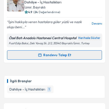
oluşturun. Size bu uzmandan randevu almanız için bir
Dahiliye - İç Hastalıkları
takvim hazırlandığında e-posta ile bilgilendireceğiz.
İzmir
, Bayraklı
4.9
(
24
Değerlendirme)
E-posta Adresiniz
İşini hakkıyla veren hastalara güler yüzlü ve nazik
Devamı
oluşu beni...
Özel Batı Anadolu Hastanesi Central Hospıtal
Haritada Göster
Kişisel verilerimin işlenmesine ilişkin
Aydınlatma
Fuat Edip Baksi, Zeki Yavaş Sk. 2/2, 35540 Bayraklı/İzmir, Turkey
Metni
'ni okudum ve kişisel verilerimin belirtilen
kapsamda işlenmesini kabul ediyorum.
Randevu Talep Et
Randevu Takvimi Talebi
Takvim Talebini Gönder
Uzm. Dr. Nurettin İnanç
için randevu takvimi talebi
oluşturun. Size bu uzmandan randevu almanız için bir
İlgili Branşlar
takvim hazırlandığında e-posta ile bilgilendireceğiz.
Dahiliye - İç Hastalıkları
1
E-posta Adresiniz