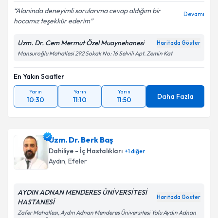
Alaninda deneyimli sorularıma cevap aldığım bir
Devamı
hocamız teşekkür ederim
Uzm. Dr. Cem Mermut Özel Muaynehanesi
Haritada Göster
Mansuroğlu Mahallesi 292 Sokak No: 16 Selvili Apt. Zemin Kat
En Yakın Saatler
Yarın
Yarın
Yarın
Daha Fazla
10:30
11:10
11:50
Uzm. Dr. Berk Baş
Dahiliye - İç Hastalıkları
+
1
diğer
Aydın
, Efeler
AYDIN ADNAN MENDERES ÜNİVERSİTESİ
Haritada Göster
HASTANESİ
Zafer Mahallesi, Aydın Adnan Menderes Üniversitesi Yolu Aydın Adnan