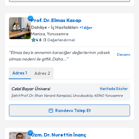
Kişisel verilerimin işlenmesine ilişkin
Aydınlatma
Metni
'ni okudum ve kişisel verilerimin belirtilen
kapsamda işlenmesini kabul ediyorum.
Prof. Dr. Abdullah Zeki Karasu
için randevu takvimi
Prof. Dr. Elmas Kasap
talebi oluşturun. Size bu uzmandan randevu almanız
Dahiliye - İç Hastalıkları
+
1
diğer
için bir takvim hazırlandığında e-posta ile
Takvim Talebini Gönder
Manisa
, Yunusemre
bilgilendireceğiz.
4.8
(
3
Değerlendirme)
E-posta Adresiniz
Elmas bey'e annemin karaciğer değerlerinin yüksek
Devamı
olması nedeni ile gittik.Daha...
Adres
1
Adres
2
Kişisel verilerimin işlenmesine ilişkin
Aydınlatma
Metni
'ni okudum ve kişisel verilerimin belirtilen
Celal Bayar Üniversi
Haritada Göster
kapsamda işlenmesini kabul ediyorum.
Şehit Prof. Dr. İlhan Varank Kampüsü, Uncubozköy, 45140 Yunusemre
Randevu Talep Et
Takvim Talebini Gönder
Randevu Takvimi Talebi
Prof. Dr. Elmas Kasap
için randevu takvimi talebi
Uzm. Dr. Nurettin İnanç