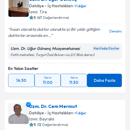
oluşturun. Size bu uzmandan randevu almanız için bir
Dahiliye - İç Hastalıkları
+
1
diğer
takvim hazırlandığında e-posta ile bilgilendireceğiz.
İzmir
, Tire
5
(
47
Değerlendirme)
E-posta Adresiniz
İnsan olarakta doktor olarakta iyi Bir yıldır gittiğim
Devamı
doktorlar arasında en...
Uzm. Dr. Uğur Gönenç Muayenehanesi
Haritada Göster
Kişisel verilerimin işlenmesine ilişkin
Aydınlatma
Fatih mahallesi, Turgut Özal Bulvarı no:2/C Blok daire:2
Metni
'ni okudum ve kişisel verilerimin belirtilen
kapsamda işlenmesini kabul ediyorum.
En Yakın Saatler
Yarın
Yarın
Takvim Talebini Gönder
16:30
Daha Fazla
11:00
11:30
Uzm. Dr. Cem Mermut
Dahiliye - İç Hastalıkları
+
1
diğer
İzmir
, Bayraklı
5
(
12
Değerlendirme)