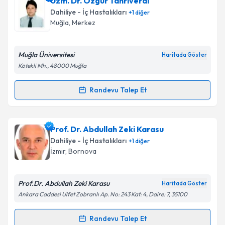
Uzm. Dr. Özgür Tanrıverdi
talebi oluşturun. Size bu uzmandan randevu almanız
Dahiliye - İç Hastalıkları
+
1
diğer
için bir takvim hazırlandığında e-posta ile
Muğla
, Merkez
bilgilendireceğiz.
E-posta Adresiniz
Muğla Üniversitesi
Haritada Göster
Kötekli Mh., 48000 Muğla
Randevu Talep Et
Randevu Takvimi Talebi
Kişisel verilerimin işlenmesine ilişkin
Aydınlatma
Metni
'ni okudum ve kişisel verilerimin belirtilen
kapsamda işlenmesini kabul ediyorum.
Uzm. Dr. Özgür Tanrıverdi
için randevu takvimi
Prof. Dr. Abdullah Zeki Karasu
talebi oluşturun. Size bu uzmandan randevu almanız
Dahiliye - İç Hastalıkları
+
1
diğer
için bir takvim hazırlandığında e-posta ile
Takvim Talebini Gönder
İzmir
, Bornova
bilgilendireceğiz.
E-posta Adresiniz
Prof.Dr. Abdullah Zeki Karasu
Haritada Göster
Ankara Caddesi Ulfet Zobranlı Ap. No: 243 Kat: 4, Daire: 7, 35100
Randevu Talep Et
Randevu Takvimi Talebi