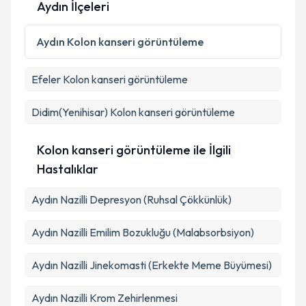
Aydın İlçeleri
Kişisel verilerimin işlenmesine ilişkin
Aydınlatma
Metni
'ni okudum ve kişisel verilerimin belirtilen
Aydın
Kolon kanseri görüntüleme
kapsamda işlenmesini kabul ediyorum.
Efeler
Kolon kanseri görüntüleme
Takvim Talebini Gönder
Didim(Yenihisar)
Kolon kanseri görüntüleme
Kolon kanseri görüntüleme ile İlgili
Hastalıklar
Aydın Nazilli Depresyon (Ruhsal Çökkünlük)
Aydın Nazilli Emilim Bozukluğu (Malabsorbsiyon)
Aydın Nazilli Jinekomasti (Erkekte Meme Büyümesi)
Aydın Nazilli Krom Zehirlenmesi