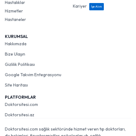
Hastalıklar
Kariyer
İşe Alım
Hizmetler
Hastaneler
KURUMSAL
Hakkımızda
Bize Ulaşın
Gizlilik Politikası
Google Takvim Entegrasyonu
Site Haritası
PLATFORMLAR
Doktorsitesi.com
Doktorsitesi.az
Doktorsitesi.com sağlık sektöründe hizmet veren tıp doktorları,
diş hekimleri, fizyoterapistler, psikologlar vb. sağlık