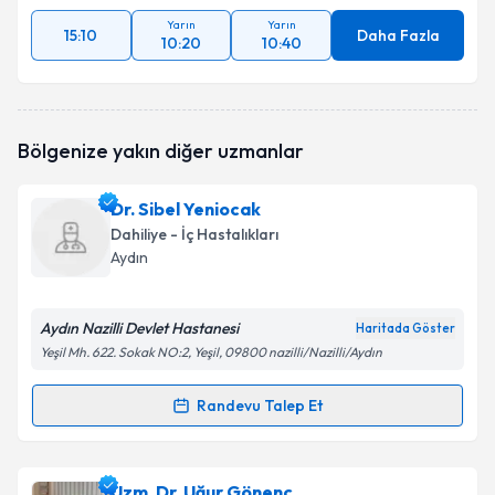
Yarın
Yarın
15:10
Daha Fazla
10:20
10:40
Bölgenize yakın diğer uzmanlar
Dr. Sibel Yeniocak
Dahiliye - İç Hastalıkları
Aydın
Aydın Nazilli Devlet Hastanesi
Haritada Göster
Yeşil Mh. 622. Sokak NO:2, Yeşil, 09800 nazilli/Nazilli/Aydın
Randevu Talep Et
Randevu Takvimi Talebi
Dr. Sibel Yeniocak
için randevu takvimi talebi
Uzm. Dr. Uğur Gönenç