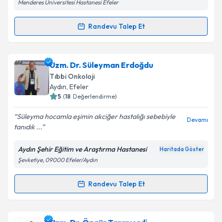
Menderes Üniversitesi Hastanesi Efeler
Randevu Talep Et
Randevu Takvimi Talebi
Uzm. Dr. Berk Baş
için randevu takvimi talebi
Uzm. Dr. Süleyman Erdoğdu
oluşturun. Size bu uzmandan randevu almanız için bir
Tıbbi Onkoloji
takvim hazırlandığında e-posta ile bilgilendireceğiz.
Aydın
, Efeler
5
(
18
Değerlendirme)
E-posta Adresiniz
Süleyma hocamla eşimin akciğer hastalığı sebebiyle
Devamı
tanıdık ...
Aydın Şehir Eğitim ve Araştırma Hastanesi
Haritada Göster
Kişisel verilerimin işlenmesine ilişkin
Aydınlatma
Şevketiye, 09000 Efeler/Aydın
Metni
'ni okudum ve kişisel verilerimin belirtilen
kapsamda işlenmesini kabul ediyorum.
Randevu Talep Et
Randevu Takvimi Talebi
Takvim Talebini Gönder
Uzm. Dr. Süleyman Erdoğdu
için randevu takvimi