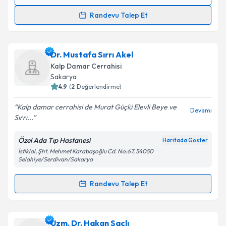
Randevu Takvimi Talebi
Randevu Talep Et
Uzm. Dr. Nalan Kuzu
için randevu takvimi talebi
oluşturun. Size bu uzmandan randevu almanız için bir
Dr. Mustafa Sırrı Akel
takvim hazırlandığında e-posta ile bilgilendireceğiz.
Kalp Damar Cerrahisi
E-posta Adresiniz
Sakarya
4.9
(
2
Değerlendirme)
Kalp damar cerrahisi de Murat Güçlü Elevli Beye ve
Devamı
Sırrı...
Kişisel verilerimin işlenmesine ilişkin
Aydınlatma
Metni
'ni okudum ve kişisel verilerimin belirtilen
Özel Ada Tıp Hastanesi
Haritada Göster
kapsamda işlenmesini kabul ediyorum.
İstiklal, Şht. Mehmet Karabaşoğlu Cd. No:67, 54050
Selahiye/Serdivan/Sakarya
Takvim Talebini Gönder
Randevu Talep Et
Randevu Takvimi Talebi
Dr. Mustafa Sırrı Akel
için randevu takvimi talebi
Uzm. Dr. Hakan Saçlı