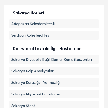
Sakarya İlçeleri
Adapazarı
Kişisel verilerimin işlenmesine ilişkin
Kolesterol testi
Aydınlatma
Metni
'ni okudum ve kişisel verilerimin belirtilen
kapsamda işlenmesini kabul ediyorum.
Serdivan
Kolesterol testi
Takvim Talebini Gönder
Kolesterol testi ile İlgili Hastalıklar
Sakarya Diyabete Bağlı Damar Komplikasyonları
Sakarya Kalp Ameliyatları
Sakarya Karaciğer Yetmezliği
Sakarya Miyokard Enfarktüsü
Sakarya Stent