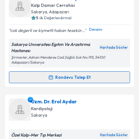
oluşturun. Size bu uzmandan randevu almanız için bir
Kalp Damar Cerrahisi
takvim hazırlandığında e-posta ile bilgilendireceğiz.
Sakarya
, Adapazarı
5
(
4
Değerlendirme)
E-posta Adresiniz
Devamı
cok degerli ve kiymetli hakan tesekür...
Sakarya Unıversıtesı Egıtım Ve Arastırma
Haritada Göster
Hastanesı
Kişisel verilerimin işlenmesine ilişkin
Aydınlatma
Şirinevler, Adnan Menderes Cad.Sağlık Sok No:195, 54100
Metni
'ni okudum ve kişisel verilerimin belirtilen
Adapazarı/Sakarya
kapsamda işlenmesini kabul ediyorum.
Randevu Talep Et
Randevu Takvimi Talebi
Takvim Talebini Gönder
Uzm. Dr. Hakan Saçlı
için randevu takvimi talebi
Uzm. Dr. Erol Aydar
oluşturun. Size bu uzmandan randevu almanız için bir
Kardiyoloji
takvim hazırlandığında e-posta ile bilgilendireceğiz.
Sakarya
E-posta Adresiniz
Özel Kalp-Mer Tıp Merkezi
Haritada Göster