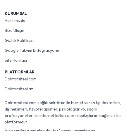
KURUMSAL
Hakkımızda
Bize Ulaşın
Gizlilik Politikası
Google Takvim Entegrasyonu
Site Haritası
PLATFORMLAR
Doktorsitesi.com
Doktorsitesi.az
Doktorsitesi.com sağlık sektöründe hizmet veren tıp doktorları,
diş hekimleri, fizyoterapistler, psikologlar vb. sağlık
profesyonelleri ile internet kullanıcılarını buluşturan bağımsız bir
platformdur.
İş bu sayfada yer alan doktor/uzman yorumları ve