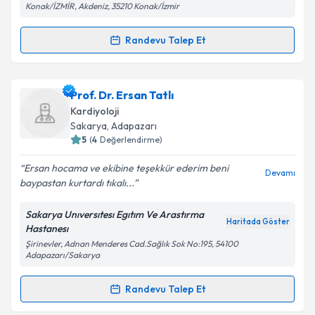
Konak/İZMİR, Akdeniz, 35210 Konak/İzmir
Kişisel verilerimin işlenmesine ilişkin
Aydınlatma
Randevu Talep Et
Randevu Takvimi Talebi
Metni
'ni okudum ve kişisel verilerimin belirtilen
kapsamda işlenmesini kabul ediyorum.
Uzm. Dr. Erol Aydar
için randevu takvimi talebi
Prof. Dr. Ersan Tatlı
oluşturun. Size bu uzmandan randevu almanız için bir
Takvim Talebini Gönder
Kardiyoloji
takvim hazırlandığında e-posta ile bilgilendireceğiz.
Sakarya
, Adapazarı
5
(
4
Değerlendirme)
E-posta Adresiniz
Ersan hocama ve ekibine teşekkür ederim beni
Devamı
baypastan kurtardı tıkalı...
Sakarya Unıversıtesı Egıtım Ve Arastırma
Kişisel verilerimin işlenmesine ilişkin
Aydınlatma
Haritada Göster
Hastanesı
Metni
'ni okudum ve kişisel verilerimin belirtilen
Şirinevler, Adnan Menderes Cad.Sağlık Sok No:195, 54100
kapsamda işlenmesini kabul ediyorum.
Adapazarı/Sakarya
Randevu Talep Et
Takvim Talebini Gönder
Randevu Takvimi Talebi