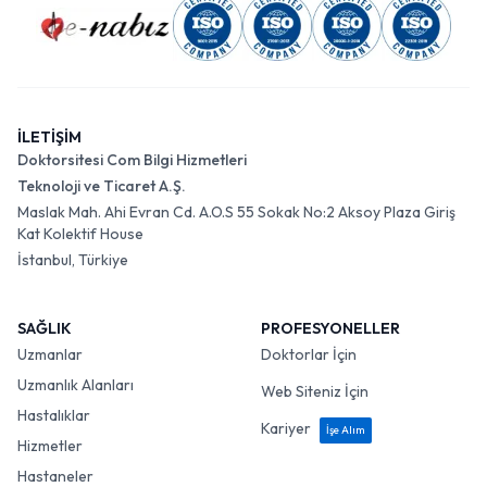
İLETİŞİM
Doktorsitesi Com Bilgi Hizmetleri
Teknoloji ve Ticaret A.Ş.
Maslak Mah. Ahi Evran Cd. A.O.S 55 Sokak No:2 Aksoy Plaza Giriş
Kat Kolektif House
İstanbul, Türkiye
SAĞLIK
PROFESYONELLER
Uzmanlar
Doktorlar İçin
Uzmanlık Alanları
Web Siteniz İçin
Hastalıklar
Kariyer
İşe Alım
Hizmetler
Hastaneler