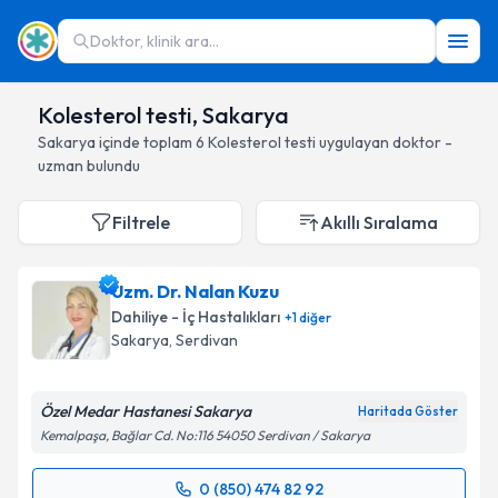
Doktor, klinik ara...
Kolesterol testi, Sakarya
Sakarya
içinde toplam
6
Kolesterol testi
uygulayan doktor -
uzman bulundu
Filtrele
Akıllı Sıralama
Uzm. Dr. Nalan Kuzu
Dahiliye - İç Hastalıkları
+
1
diğer
Sakarya
, Serdivan
Özel Medar Hastanesi Sakarya
Haritada Göster
Kemalpaşa, Bağlar Cd. No:116 54050 Serdivan / Sakarya
0 (850) 474 82 92