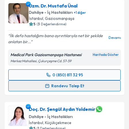
Uzm. Dr. Mustafa Ünal
Dahiliye - İç Hastalıkları
+
1
diğer
İstanbul
, Gaziosmanpaşa
5
(
3
Değerlendirme)
İlk defa hastalığımı bana ayrıntılarıyla net bir şekilde
Devamı
anlatan bir...
Medical Park Gaziosmanpaşa Hastanesi
Haritada Göster
Merkez Mahallesi, Çukurçeşme Cd. 57-59
0 (850) 811 32 95
Randevu Takvimi Talebi
Randevu Talep Et
Uzm. Dr. Mustafa Ünal
için randevu takvimi talebi
oluşturun. Size bu uzmandan randevu almanız için bir
takvim hazırlandığında e-posta ile bilgilendireceğiz.
Doç. Dr. Şengül Aydın Yoldemir
Dahiliye - İç Hastalıkları
E-posta Adresiniz
İstanbul
, Küçükçekmece
5
(
1
Değerlendirme)