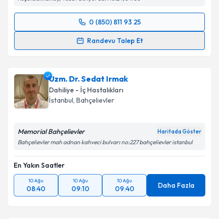
Takvim Talebini Gönder
0 (850) 811 93 25
Randevu Takvimi Talebi
Randevu Talep Et
Doç. Dr. Abdullah Taşlıpınar
için randevu takvimi
talebi oluşturun. Size bu uzmandan randevu almanız
Uzm. Dr. Sedat Irmak
için bir takvim hazırlandığında e-posta ile
bilgilendireceğiz.
Dahiliye - İç Hastalıkları
İstanbul
, Bahçelievler
E-posta Adresiniz
Memorial Bahçelievler
Haritada Göster
Bahçelievler mah adnan kahveci bulvarı no:227 bahçelievler istanbul
Kişisel verilerimin işlenmesine ilişkin
Aydınlatma
En Yakın Saatler
Metni
'ni okudum ve kişisel verilerimin belirtilen
kapsamda işlenmesini kabul ediyorum.
10 Ağu
10 Ağu
10 Ağu
Daha Fazla
08:40
09:10
09:40
Takvim Talebini Gönder