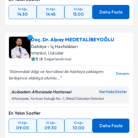
10 Ağu
10 Ağu
10 Ağu
Daha Fazla
14:30
14:45
15:00
Doç. Dr. Alpay MEDETALİBEYOĞLU
Dahiliye - İç Hastalıkları
İstanbul
, Üsküdar
5
(
8
Değerlendirme)
Alanındaki bilgi ve tecrübesi ile hastaya yaklaşımı
Devamı
birleşince oldukça olumlu...
Acıbadem Altunizade Hastanesi
Haritada Göster
Altunizade, Yurtcan Sokağı No : 1, 34662 Üsküdar/İstanbul
En Yakın Saatler
10 Ağu
10 Ağu
10 Ağu
Daha Fazla
09:00
09:30
10:00