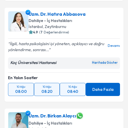
Uzm. Dr. Hatıra Abbasova
Dahiliye - İç Hastalıkları
İstanbul
, Zeytinburnu
4.9
(
7
Değerlendirme)
İlgili, hasta psikolojisini iyi yöneten, açıklayıcı ve doğru
Devamı
yönlendirme, sonrası...
Koç Üniversitesi Hastanesi
Haritada Göster
En Yakın Saatler
10 Ağu
10 Ağu
10 Ağu
Daha Fazla
08:00
08:20
08:40
Uzm. Dr. Birkan Alaycı
Dahiliye - İç Hastalıkları