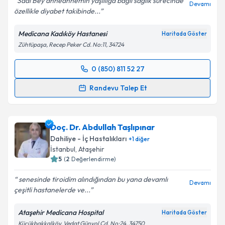
Sadi Bey anneannemin yaşlılığa bağlı sağlık sürecinde
Devamı
özellikle diyabet takibinde...
Medicana Kadıköy Hastanesi
Haritada Göster
Zühtüpaşa, Recep Peker Cd. No:11, 34724
0 (850) 811 52 27
Randevu Takvimi Talebi
Randevu Talep Et
Uzm. Dr. Sadi Rüştü Vural
için randevu takvimi talebi
oluşturun. Size bu uzmandan randevu almanız için bir
Doç. Dr. Abdullah Taşlıpınar
takvim hazırlandığında e-posta ile bilgilendireceğiz.
Dahiliye - İç Hastalıkları
+
1
diğer
E-posta Adresiniz
İstanbul
, Ataşehir
5
(
2
Değerlendirme)
senesinde tiroidim alındığından bu yana devamlı
Devamı
çeşitli hastanelerde ve...
Kişisel verilerimin işlenmesine ilişkin
Aydınlatma
Metni
'ni okudum ve kişisel verilerimin belirtilen
Ataşehir Medicana Hospital
Haritada Göster
kapsamda işlenmesini kabul ediyorum.
Küçükbakkalköy, Vedat Günyol Cd. No:24, 34750