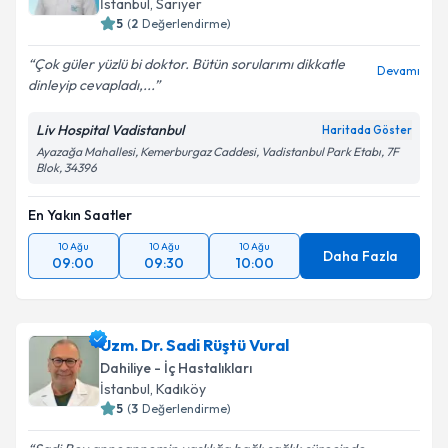
İstanbul
, Sarıyer
5
(
2
Değerlendirme)
Çok güler yüzlü bi doktor. Bütün sorularımı dikkatle
Devamı
dinleyip cevapladı,...
Liv Hospital Vadistanbul
Haritada Göster
Ayazağa Mahallesi, Kemerburgaz Caddesi, Vadistanbul Park Etabı, 7F
Blok, 34396
En Yakın Saatler
10 Ağu
10 Ağu
10 Ağu
Daha Fazla
09:00
09:30
10:00
Uzm. Dr. Sadi Rüştü Vural
Dahiliye - İç Hastalıkları
İstanbul
, Kadıköy
5
(
3
Değerlendirme)