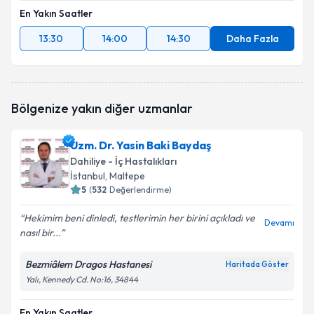
En Yakın Saatler
13:30
14:00
14:30
Daha Fazla
Bölgenize yakın diğer uzmanlar
Uzm. Dr. Yasin Baki Baydaş
Dahiliye - İç Hastalıkları
İstanbul
, Maltepe
5
(
532
Değerlendirme)
Hekimim beni dinledi, testlerimin her birini açıkladı ve
Devamı
nasıl bir...
Bezmiâlem Dragos Hastanesi
Haritada Göster
Yalı, Kennedy Cd. No:16, 34844
En Yakın Saatler