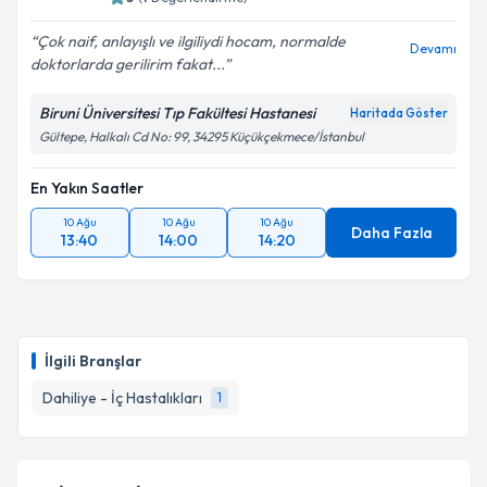
Çok naif, anlayışlı ve ilgiliydi hocam, normalde
Devamı
doktorlarda gerilirim fakat...
Kişisel verilerimin işlenmesine ilişkin
Aydınlatma
Metni
'ni okudum ve kişisel verilerimin belirtilen
Biruni Üniversitesi Tıp Fakültesi Hastanesi
Haritada Göster
kapsamda işlenmesini kabul ediyorum.
Gültepe, Halkalı Cd No: 99, 34295 Küçükçekmece/İstanbul
Takvim Talebini Gönder
En Yakın Saatler
10 Ağu
10 Ağu
10 Ağu
Daha Fazla
13:40
14:00
14:20
İlgili Branşlar
Dahiliye - İç Hastalıkları
1