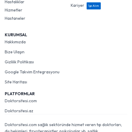
Hastalıklar
Kariyer
İşe Alım
Hizmetler
Hastaneler
KURUMSAL
Hakkımızda
Bize Ulaşın
Gizlilik Politikası
Google Takvim Entegrasyonu
Site Haritası
PLATFORMLAR
Doktorsitesi.com
Doktorsitesi.az
Doktorsitesi.com sağlık sektöründe hizmet veren tıp doktorları,
diş hekimleri, fizyoterapistler, psikologlar vb. sağlık