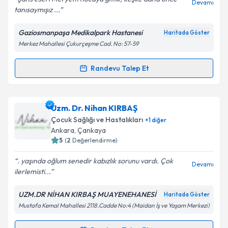
Devamı
tanısaymışız ...
Kişisel verilerimin işlenmesine ilişkin
Aydınlatma
Metni
'ni okudum ve kişisel verilerimin belirtilen
Gaziosmanpaşa Medikalpark Hastanesi
Haritada Göster
kapsamda işlenmesini kabul ediyorum.
Merkez Mahallesi Çukurçeşme Cad. No: 57-59
Takvim Talebini Gönder
Randevu Talep Et
Randevu Takvimi Talebi
Doç. Dr. Meryem Keçeli
için randevu takvimi talebi
Uzm. Dr. Nihan KIRBAŞ
oluşturun. Size bu uzmandan randevu almanız için bir
Çocuk Sağlığı ve Hastalıkları
+
1
diğer
takvim hazırlandığında e-posta ile bilgilendireceğiz.
Ankara
, Çankaya
5
(
2
Değerlendirme)
E-posta Adresiniz
. yaşında oğlum senedir kabızlık sorunu vardı. Çok
Devamı
ilerlemisti...
UZM.DR NİHAN KIRBAŞ MUAYENEHANESİ
Haritada Göster
Kişisel verilerimin işlenmesine ilişkin
Aydınlatma
Mustafa Kemal Mahallesi 2118.Cadde No:4 (Maidan İş ve Yaşam Merkezi)
Metni
'ni okudum ve kişisel verilerimin belirtilen
kapsamda işlenmesini kabul ediyorum.