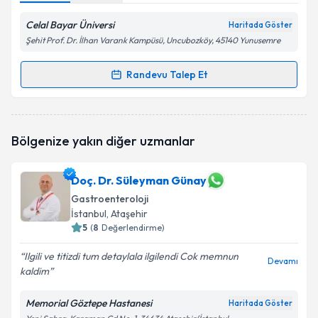
Celal Bayar Üniversi
Haritada Göster
Şehit Prof. Dr. İlhan Varank Kampüsü, Uncubozköy, 45140 Yunusemre
Randevu Talep Et
Randevu Takvimi Talebi
Prof. Dr. Elmas Kasap
için randevu takvimi talebi
Bölgenize yakın diğer uzmanlar
oluşturun. Size bu uzmandan randevu almanız için bir
takvim hazırlandığında e-posta ile bilgilendireceğiz.
Doç. Dr. Süleyman Günay
E-posta Adresiniz
Gastroenteroloji
İstanbul
, Ataşehir
5
(
8
Değerlendirme)
Kişisel verilerimin işlenmesine ilişkin
Aydınlatma
Ilgili ve titizdi tum detaylala ilgilendi Cok memnun
Devamı
Metni
'ni okudum ve kişisel verilerimin belirtilen
kaldim
kapsamda işlenmesini kabul ediyorum.
Memorial Göztepe Hastanesi
Haritada Göster