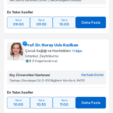
Yeni Sahra, Karaman Cd No: 1, 34634 Ataşehir/İstanbul
Takvim Talebini Gönder
En Yakın Saatler
Yarın
Yarın
Yarın
Daha Fazla
09:00
09:30
10:00
Prof. Dr. Nuray Uslu Kızılkan
Çocuk Sağlığı ve Hastalıkları
+
1
diğer
İstanbul
, Zeytinburnu
5
(
1
Değerlendirme)
Koç Üniversitesi Hastanesi
Haritada Göster
Topkapı, Davutpaşa Cd. D-100 Bağlantı Yolu No:4, 34010
En Yakın Saatler
Yarın
Yarın
Yarın
Daha Fazla
10:00
10:30
11:00