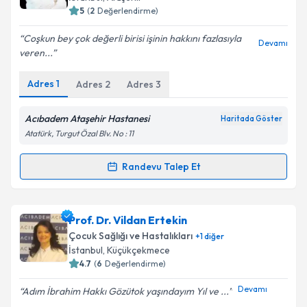
5
(
2
Değerlendirme)
E-posta Adresiniz
Coşkun bey çok değerli birisi işinin hakkını fazlasıyla
Devamı
veren...
Adres
1
Adres
2
Adres
3
Kişisel verilerimin işlenmesine ilişkin
Aydınlatma
Metni
'ni okudum ve kişisel verilerimin belirtilen
kapsamda işlenmesini kabul ediyorum.
Acıbadem Ataşehir Hastanesi
Haritada Göster
Atatürk, Turgut Özal Blv. No : 11
Takvim Talebini Gönder
Randevu Talep Et
Randevu Takvimi Talebi
Prof. Dr. Coşkun Çeltik
için randevu takvimi talebi
Prof. Dr. Vildan Ertekin
oluşturun. Size bu uzmandan randevu almanız için bir
Çocuk Sağlığı ve Hastalıkları
+
1
diğer
takvim hazırlandığında e-posta ile bilgilendireceğiz.
İstanbul
, Küçükçekmece
4.7
(
6
Değerlendirme)
E-posta Adresiniz
Devamı
Adım İbrahim Hakkı Gözütok yaşındayım Yıl ve ...