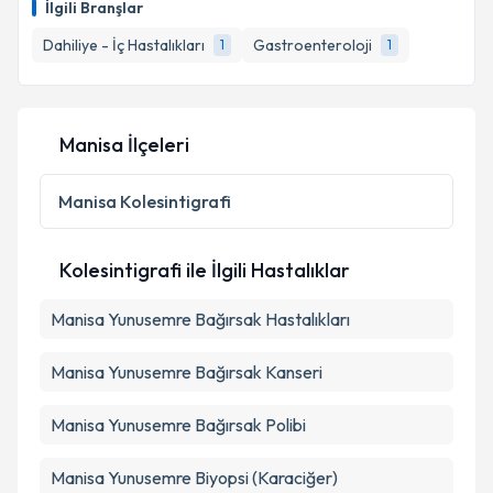
Takvim Talebini Gönder
İlgili Branşlar
takvim hazırlandığında e-posta ile bilgilendireceğiz.
Dahiliye - İç Hastalıkları
Gastroenteroloji
1
1
E-posta Adresiniz
Manisa İlçeleri
Kişisel verilerimin işlenmesine ilişkin
Aydınlatma
Metni
'ni okudum ve kişisel verilerimin belirtilen
Manisa
Kolesintigrafi
kapsamda işlenmesini kabul ediyorum.
Kolesintigrafi ile İlgili Hastalıklar
Takvim Talebini Gönder
Manisa Yunusemre Bağırsak Hastalıkları
Manisa Yunusemre Bağırsak Kanseri
Manisa Yunusemre Bağırsak Polibi
Manisa Yunusemre Biyopsi (Karaciğer)