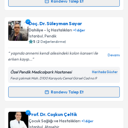
Randevu Talep Et
Randevu Takvimi Talebi
Takvim Talebini Gönder
Uzm. Dr. Nihan KIRBAŞ
için randevu takvimi talebi
Doç. Dr. Süleyman Sayar
oluşturun. Size bu uzmandan randevu almanız için bir
Dahiliye - İç Hastalıkları
+
1
diğer
takvim hazırlandığında e-posta ile bilgilendireceğiz.
İstanbul
, Pendik
5
(
2
Değerlendirme)
E-posta Adresiniz
yaşında annemi kendi ailesindeki kolon kanseri ile
Devamı
erken kayıp...
Özel Pendik Medicalpark Hastanesi
Haritada Göster
Kişisel verilerimin işlenmesine ilişkin
Aydınlatma
Fevzi çakmak Mah. D100 Karayolu Cemal Gürsel Cad no:9
Metni
'ni okudum ve kişisel verilerimin belirtilen
kapsamda işlenmesini kabul ediyorum.
Randevu Talep Et
Randevu Takvimi Talebi
Takvim Talebini Gönder
Doç. Dr. Süleyman Sayar
için randevu takvimi talebi
Prof. Dr. Coşkun Çeltik
oluşturun. Size bu uzmandan randevu almanız için bir
Çocuk Sağlığı ve Hastalıkları
+
1
diğer
takvim hazırlandığında e-posta ile bilgilendireceğiz.
İstanbul
, Ataşehir