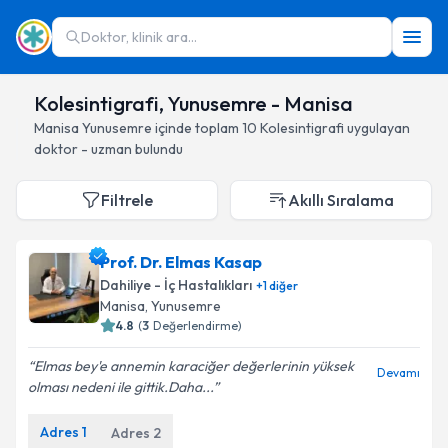
Doktor, klinik ara...
Kolesintigrafi, Yunusemre - Manisa
Manisa
Yunusemre
içinde toplam
10
Kolesintigrafi
uygulayan
doktor - uzman bulundu
Filtrele
Akıllı Sıralama
Prof. Dr. Elmas Kasap
Dahiliye - İç Hastalıkları
+
1
diğer
Manisa
, Yunusemre
4.8
(
3
Değerlendirme)
Elmas bey'e annemin karaciğer değerlerinin yüksek
Devamı
olması nedeni ile gittik.Daha...
Adres
1
Adres
2