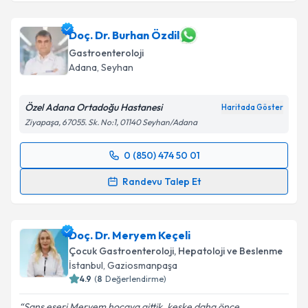
Doç. Dr. Burhan Özdil
Gastroenteroloji
Adana
, Seyhan
Özel Adana Ortadoğu Hastanesi
Haritada Göster
Ziyapaşa, 67055. Sk. No:1, 01140 Seyhan/Adana
0 (850) 474 50 01
Randevu Takvimi Talebi
Randevu Talep Et
Doç. Dr. Burhan Özdil
için randevu takvimi talebi
oluşturun. Size bu uzmandan randevu almanız için bir
Doç. Dr. Meryem Keçeli
takvim hazırlandığında e-posta ile bilgilendireceğiz.
Çocuk Gastroenteroloji, Hepatoloji ve Beslenme
E-posta Adresiniz
İstanbul
, Gaziosmanpaşa
4.9
(
8
Değerlendirme)
Şans eseri Meryem hocaya gittik, keşke daha önce