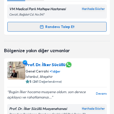
VM Medical Park Maltepe Hastanesi
Haritada Göster
Cevizli, Bağdat Cd. No:547
Randevu Talep Et
Randevu Takvimi Talebi
Doç. Dr. Mustafa Atabey
için randevu takvimi talebi
Bölgenize yakın diğer uzmanlar
oluşturun. Size bu uzmandan randevu almanız için bir
takvim hazırlandığında e-posta ile bilgilendireceğiz.
Prof. Dr. İlker Sücüllü
E-posta Adresiniz
Genel Cerrahi
+
1
diğer
İstanbul
, Ataşehir
5
(
261
Değerlendirme)
Kişisel verilerimin işlenmesine ilişkin
Aydınlatma
Bugün İlker hocama muayene oldum. son derece
Devamı
Metni
'ni okudum ve kişisel verilerimin belirtilen
açıklayıcı ve rahatlamanızı...
kapsamda işlenmesini kabul ediyorum.
Prof. Dr. İlker Sücüllü Muayenehanesi
Haritada Göster