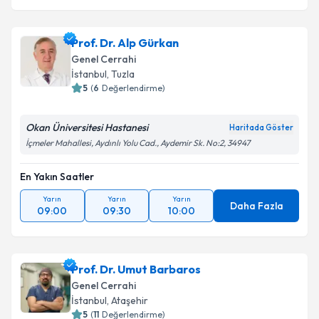
Prof. Dr. Alp Gürkan
Genel Cerrahi
İstanbul
, Tuzla
5
(
6
Değerlendirme)
Okan Üniversitesi Hastanesi
Haritada Göster
İçmeler Mahallesi, Aydınlı Yolu Cad., Aydemir Sk. No:2, 34947
En Yakın Saatler
Yarın
Yarın
Yarın
Daha Fazla
09:00
09:30
10:00
Prof. Dr. Umut Barbaros
Genel Cerrahi
İstanbul
, Ataşehir
5
(
11
Değerlendirme)