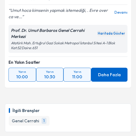
Umut hoca kimsenin yapmak istemediği, . Evre over
Devamı
ca ve...
Prof. Dr. Umut Barbaros Genel Cerrahi
Haritada Göster
Merkezi
Atatürk Mah. Ertuğrul Gazi Sokak Metropol İstanbul Sitesi A-1 Blok
Kat:52 Daire: 651
En Yakın Saatler
Yarın
Yarın
Yarın
Daha Fazla
10:00
10:30
11:00
İlgili Branşlar
Genel Cerrahi
1