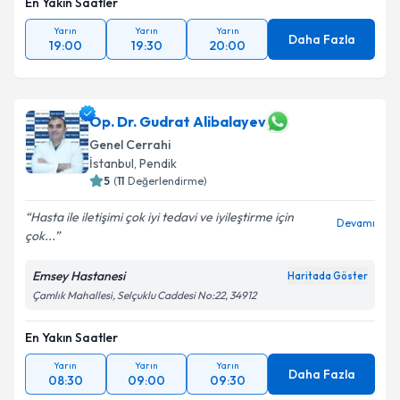
En Yakın Saatler
kapsamda işlenmesini kabul ediyorum.
Yarın
Yarın
Yarın
Daha Fazla
19:00
19:30
20:00
Takvim Talebini Gönder
Op. Dr. Gudrat Alibalayev
Genel Cerrahi
İstanbul
, Pendik
5
(
11
Değerlendirme)
Hasta ile iletişimi çok iyi tedavi ve iyileştirme için
Devamı
çok...
Emsey Hastanesi
Haritada Göster
Çamlık Mahallesi, Selçuklu Caddesi No:22, 34912
En Yakın Saatler
Yarın
Yarın
Yarın
Daha Fazla
08:30
09:00
09:30