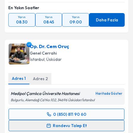
En Yakın Saatler
Yarın
Yarın
Yarın
Daha Fazla
08:30
08:45
09:00
Op. Dr. Cem Oruç
Genel Cerrahi
İstanbul
, Üsküdar
Adres
1
Adres
2
Medipol Çamlıca Üniversite Hastanesi
Haritada Göster
Bulgurlu, Alemdağ Cd No:102, 34696 Üsküdar/İstanbul
0 (850) 811 90 60
Randevu Takvimi Talebi
Randevu Talep Et