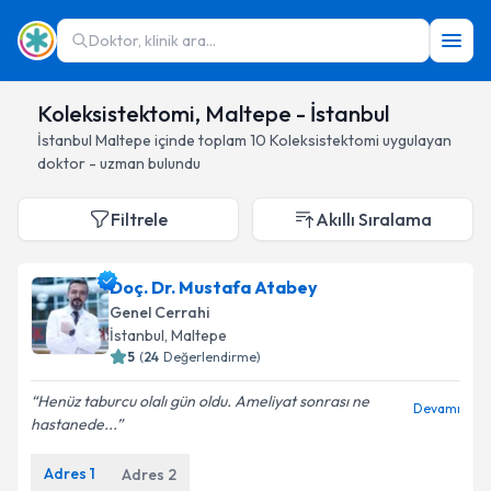
Doktor, klinik ara...
Koleksistektomi, Maltepe - İstanbul
İstanbul
Maltepe
içinde toplam
10
Koleksistektomi
uygulayan
doktor - uzman bulundu
Filtrele
Akıllı Sıralama
Doç. Dr. Mustafa Atabey
Genel Cerrahi
İstanbul
, Maltepe
5
(
24
Değerlendirme)
Henüz taburcu olalı gün oldu. Ameliyat sonrası ne
Devamı
hastanede...
Adres
1
Adres
2