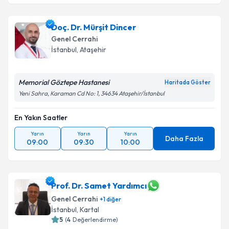
Op. Dr. Cem Oruç
için randevu takvimi talebi
oluşturun. Size bu uzmandan randevu almanız için bir
Doç. Dr. Mürşit Dincer
takvim hazırlandığında e-posta ile bilgilendireceğiz.
Genel Cerrahi
E-posta Adresiniz
İstanbul
, Ataşehir
Memorial Göztepe Hastanesi
Haritada Göster
Yeni Sahra, Karaman Cd No: 1, 34634 Ataşehir/İstanbul
Kişisel verilerimin işlenmesine ilişkin
Aydınlatma
Metni
'ni okudum ve kişisel verilerimin belirtilen
En Yakın Saatler
kapsamda işlenmesini kabul ediyorum.
Yarın
Yarın
Yarın
Daha Fazla
09:00
09:30
10:00
Takvim Talebini Gönder
Prof. Dr. Samet Yardımcı
Genel Cerrahi
+
1
diğer
İstanbul
, Kartal
5
(
4
Değerlendirme)