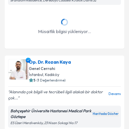
Brandium Residence, Dereboyu Caddesi R5 Blok Daire:32
Takvim Talebini Gönder
Müsaitlik bilgisi yükleniyor...
Op. Dr. Rozan Kaya
Genel Cerrahi
İstanbul
, Kadıköy
5
(
1
Değerlendirme)
Alanında çok bilgili ve tecrübeli ilgili alakalı bir doktor
Devamı
çok...
Bahçeşehir Üniversite Hastanesi Medical Park
Haritada Göster
Göztepe
E5 Üzeri Merdivenköy, 23 Nisan Sokagi No:17