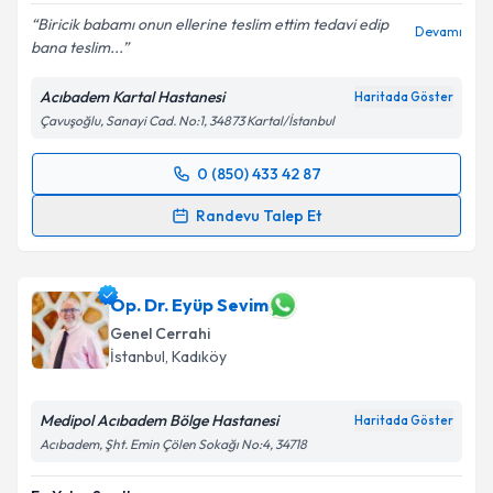
Biricik babamı onun ellerine teslim ettim tedavi edip
Devamı
bana teslim...
Acıbadem Kartal Hastanesi
Haritada Göster
Çavuşoğlu, Sanayi Cad. No:1, 34873 Kartal/İstanbul
0 (850) 433 42 87
Randevu Takvimi Talebi
Randevu Talep Et
Prof. Dr. Samet Yardımcı
için randevu takvimi talebi
oluşturun. Size bu uzmandan randevu almanız için bir
takvim hazırlandığında e-posta ile bilgilendireceğiz.
Op. Dr. Eyüp Sevim
Genel Cerrahi
E-posta Adresiniz
İstanbul
, Kadıköy
Medipol Acıbadem Bölge Hastanesi
Haritada Göster
Acıbadem, Şht. Emin Çölen Sokağı No:4, 34718
Kişisel verilerimin işlenmesine ilişkin
Aydınlatma
Metni
'ni okudum ve kişisel verilerimin belirtilen