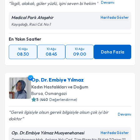
Devamı
İkgili, alakalı, güler yüzlü, işini seven bi hekim
Medical Park Ataşehir
Haritada Göster
Kayışdağı, Raci Cd. No:1
En Yakın Saatler
10 Ağu
10 Ağu
10 Ağu
Daha Fazla
08:30
08:45
09:00
Op. Dr. Embiye Yılmaz
Kadın Hastalıkları ve Doğum
Bursa
, Osmangazi
5
(
440
Değerlendirme)
Gerek ilgisiyle olsun gerek bilgisiyle olsun çok iyi bir
Devamı
doktor
Op. Dr.Embiye Yılmaz Muayenehanesi
Haritada Göster
Demirtaşpaşa Mah. Ankara Yolu Cad. Tüze Plaza No:36 Kat:7 Daire:22