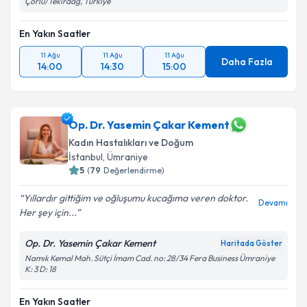
Çorlu/Tekirdağ, Türkiye
En Yakın Saatler
11 Ağu
11 Ağu
11 Ağu
Daha Fazla
14:00
14:30
15:00
Op. Dr. Yasemin Çakar Kement
Kadın Hastalıkları ve Doğum
İstanbul
, Ümraniye
5
(
79
Değerlendirme)
Yıllardır gittiğim ve oğluşumu kucağıma veren doktor.
Devamı
Her şey için...
Op. Dr. Yasemin Çakar Kement
Haritada Göster
Namık Kemal Mah. Sütçi İmam Cad. no: 28/34 Fera Business Ümraniye
K: 3 D: 18
En Yakın Saatler