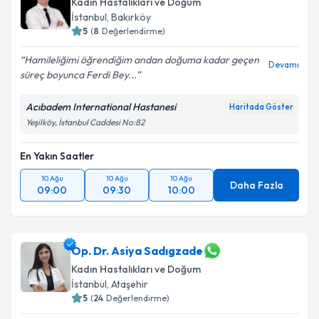
Kadın Hastalıkları ve Doğum
İstanbul
, Bakırköy
5
(
8
Değerlendirme)
Hamileliğimi öğrendiğim andan doğuma kadar geçen
Devamı
süreç boyunca Ferdi Bey...
Acıbadem International Hastanesi
Haritada Göster
Yeşilköy, İstanbul Caddesi No:82
En Yakın Saatler
10 Ağu
10 Ağu
10 Ağu
Daha Fazla
09:00
09:30
10:00
Op. Dr. Asiya Sadıgzade
Kadın Hastalıkları ve Doğum
İstanbul
, Ataşehir
5
(
24
Değerlendirme)