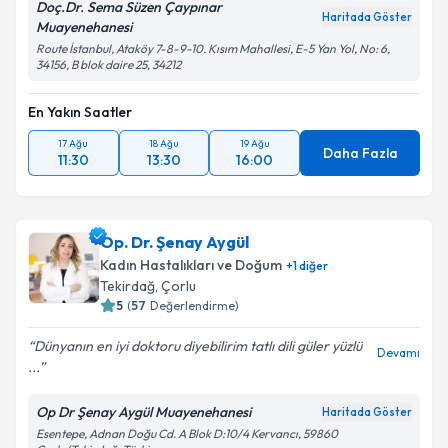
Doç.Dr. Sema Süzen Çaypınar
Haritada Göster
Muayenehanesi
Route İstanbul, Ataköy 7-8-9-10. Kısım Mahallesi, E-5 Yan Yol, No: 6,
34156, B blok daire 25, 34212
En Yakın Saatler
17 Ağu
18 Ağu
19 Ağu
Daha Fazla
11:30
13:30
16:00
Op. Dr. Şenay Aygül
Kadın Hastalıkları ve Doğum
+
1
diğer
Tekirdağ
, Çorlu
5
(
57
Değerlendirme)
Dünyanın en iyi doktoru diyebilirim tatlı dili güler yüzlü
Devamı
...
Op Dr Şenay Aygül Muayenehanesi
Haritada Göster
Esentepe, Adnan Doğu Cd. A Blok D:10/4 Kervancı, 59860