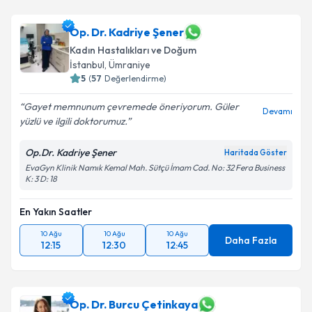
Op. Dr. Kadriye Şener
Kadın Hastalıkları ve Doğum
İstanbul
, Ümraniye
5
(
57
Değerlendirme)
Gayet memnunum çevremede öneriyorum. Güler
Devamı
yüzlü ve ilgili doktorumuz.
Op.Dr. Kadriye Şener
Haritada Göster
EvaGyn Klinik Namık Kemal Mah. Sütçü İmam Cad. No: 32 Fera Business
K: 3 D: 18
En Yakın Saatler
10 Ağu
10 Ağu
10 Ağu
Daha Fazla
12:15
12:30
12:45
Op. Dr. Burcu Çetinkaya