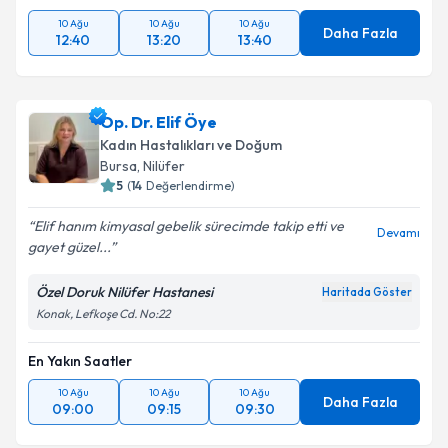
10 Ağu
10 Ağu
10 Ağu
Daha Fazla
12:40
13:20
13:40
Op. Dr. Elif Öye
Kadın Hastalıkları ve Doğum
Bursa
, Nilüfer
5
(
14
Değerlendirme)
Elif hanım kimyasal gebelik sürecimde takip etti ve
Devamı
gayet güzel...
Özel Doruk Nilüfer Hastanesi
Haritada Göster
Konak, Lefkoşe Cd. No:22
En Yakın Saatler
10 Ağu
10 Ağu
10 Ağu
Daha Fazla
09:00
09:15
09:30