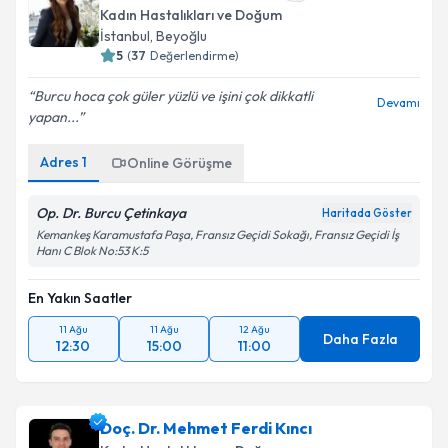
Kadın Hastalıkları ve Doğum
İstanbul
, Beyoğlu
5
(
37
Değerlendirme)
Burcu hoca çok güler yüzlü ve işini çok dikkatli
Devamı
yapan...
Adres
1
Online Görüşme
Op. Dr. Burcu Çetinkaya
Haritada Göster
Kemankeş Karamustafa Paşa, Fransız Geçidi Sokağı, Fransız Geçidi İş
Hanı C Blok No:53 K:5
En Yakın Saatler
11 Ağu
11 Ağu
12 Ağu
Daha Fazla
12:30
15:00
11:00
Doç. Dr. Mehmet Ferdi Kıncı