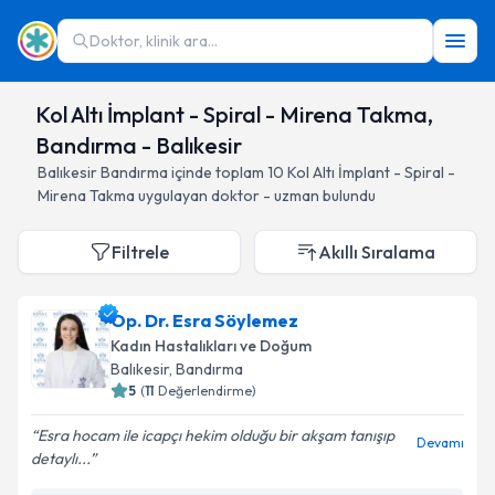
Doktor, klinik ara...
Kol Altı İmplant - Spiral - Mirena Takma,
Bandırma - Balıkesir
Balıkesir
Bandırma
içinde toplam
10
Kol Altı İmplant - Spiral -
Mirena Takma
uygulayan doktor - uzman bulundu
Filtrele
Akıllı Sıralama
Op. Dr. Esra Söylemez
Kadın Hastalıkları ve Doğum
Balıkesir
, Bandırma
5
(
11
Değerlendirme)
Esra hocam ile icapçı hekim olduğu bir akşam tanışıp
Devamı
detaylı...