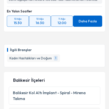
En Yakın Saatler
10 Ağu
10 Ağu
11 Ağu
Daha Fazla
15:30
16:30
12:00
İlgili Branşlar
Kadın Hastalıkları ve Doğum
1
Balıkesir İlçeleri
Balıkesir
Kol Altı İmplant - Spiral - Mirena
Takma