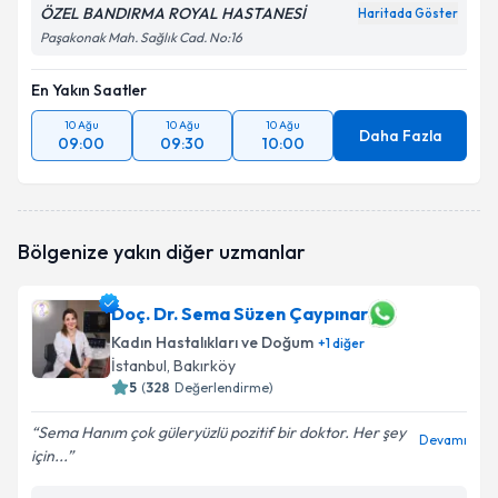
ÖZEL BANDIRMA ROYAL HASTANESİ
Haritada Göster
Paşakonak Mah. Sağlık Cad. No:16
En Yakın Saatler
10 Ağu
10 Ağu
10 Ağu
Daha Fazla
09:00
09:30
10:00
Bölgenize yakın diğer uzmanlar
Doç. Dr. Sema Süzen Çaypınar
Kadın Hastalıkları ve Doğum
+
1
diğer
İstanbul
, Bakırköy
5
(
328
Değerlendirme)
Sema Hanım çok güleryüzlü pozitif bir doktor. Her şey
Devamı
için...