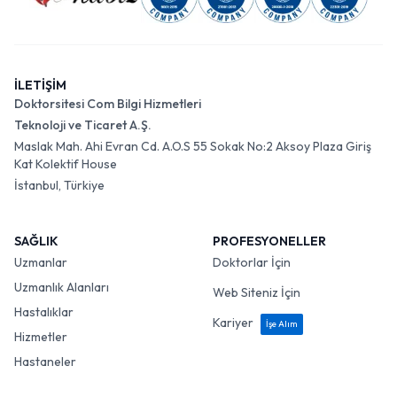
İLETİŞİM
Doktorsitesi Com Bilgi Hizmetleri
Teknoloji ve Ticaret A.Ş.
Maslak Mah. Ahi Evran Cd. A.O.S 55 Sokak No:2 Aksoy Plaza Giriş
Kat Kolektif House
İstanbul, Türkiye
SAĞLIK
PROFESYONELLER
Uzmanlar
Doktorlar İçin
Uzmanlık Alanları
Web Siteniz İçin
Hastalıklar
Kariyer
İşe Alım
Hizmetler
Hastaneler