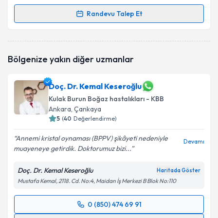
Randevu Talep Et
Randevu Takvimi Talebi
Ass. Dr. Süha Ertuğrul
için randevu takvimi talebi
Bölgenize yakın diğer uzmanlar
oluşturun. Size bu uzmandan randevu almanız için bir
takvim hazırlandığında e-posta ile bilgilendireceğiz.
Doç. Dr. Kemal Keseroğlu
E-posta Adresiniz
Kulak Burun Boğaz hastalıkları - KBB
Ankara
, Çankaya
5
(
40
Değerlendirme)
Kişisel verilerimin işlenmesine ilişkin
Aydınlatma
Annemi kristal oynaması (BPPV) şikâyeti nedeniyle
Devamı
Metni
'ni okudum ve kişisel verilerimin belirtilen
muayeneye getirdik. Doktorumuz bizi...
kapsamda işlenmesini kabul ediyorum.
Doç. Dr. Kemal Keseroğlu
Haritada Göster
Mustafa Kemal, 2118. Cd. No:4, Maidan İş Merkezi B Blok No:110
Takvim Talebini Gönder
0 (850) 474 69 91
Randevu Takvimi Talebi