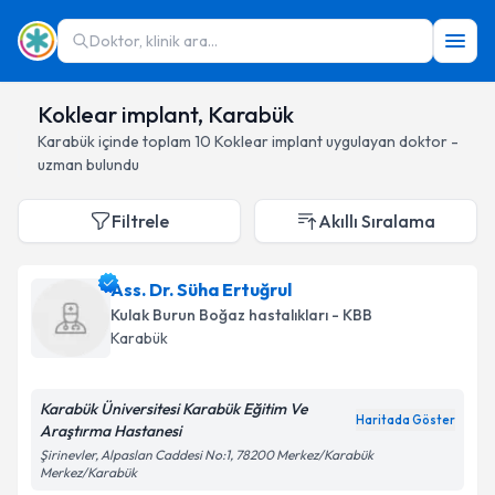
Doktor, klinik ara...
Koklear implant, Karabük
Karabük
içinde toplam
10
Koklear implant
uygulayan doktor -
uzman bulundu
Filtrele
Akıllı Sıralama
Ass. Dr. Süha Ertuğrul
Kulak Burun Boğaz hastalıkları - KBB
Karabük
Karabük Üniversitesi Karabük Eğitim Ve
Haritada Göster
Araştırma Hastanesi
Şirinevler, Alpaslan Caddesi No:1, 78200 Merkez/Karabük
Merkez/Karabük