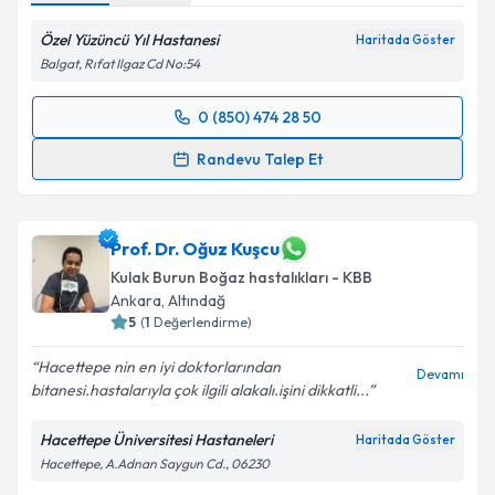
Özel Yüzüncü Yıl Hastanesi
Haritada Göster
Balgat, Rıfat Ilgaz Cd No:54
0 (850) 474 28 50
Randevu Takvimi Talebi
Randevu Talep Et
Op. Dr. Fatih Arslan
için randevu takvimi talebi
oluşturun. Size bu uzmandan randevu almanız için bir
takvim hazırlandığında e-posta ile bilgilendireceğiz.
Prof. Dr. Oğuz Kuşcu
Kulak Burun Boğaz hastalıkları - KBB
E-posta Adresiniz
Ankara
, Altındağ
5
(
1
Değerlendirme)
Hacettepe nin en iyi doktorlarından
Devamı
bitanesi.hastalarıyla çok ilgili alakalı.işini dikkatli...
Kişisel verilerimin işlenmesine ilişkin
Aydınlatma
Metni
'ni okudum ve kişisel verilerimin belirtilen
Hacettepe Üniversitesi Hastaneleri
Haritada Göster
kapsamda işlenmesini kabul ediyorum.
Hacettepe, A.Adnan Saygun Cd., 06230