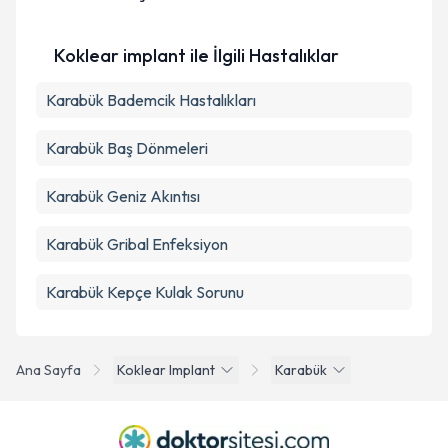
Kişisel verilerimin işlenmesine ilişkin
Aydınlatma
Metni
'ni okudum ve kişisel verilerimin belirtilen
Koklear implant ile İlgili Hastalıklar
kapsamda işlenmesini kabul ediyorum.
Karabük Bademcik Hastalıkları
Takvim Talebini Gönder
Karabük Baş Dönmeleri
Karabük Geniz Akıntısı
Karabük Gribal Enfeksiyon
Karabük Kepçe Kulak Sorunu
Ana Sayfa
Koklear Implant
Karabük