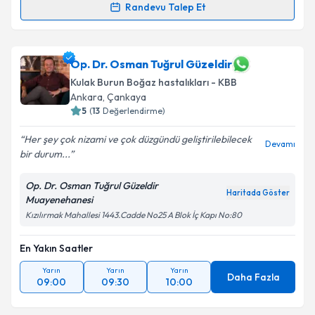
Randevu Talep Et
Doç. Dr. Kemal Keseroğlu
için randevu takvimi talebi
oluşturun. Size bu uzmandan randevu almanız için bir
takvim hazırlandığında e-posta ile bilgilendireceğiz.
Op. Dr. Osman Tuğrul Güzeldir
Kulak Burun Boğaz hastalıkları - KBB
E-posta Adresiniz
Ankara
, Çankaya
5
(
13
Değerlendirme)
Her şey çok nizami ve çok düzgündü geliştirilebilecek
Devamı
bir durum...
Kişisel verilerimin işlenmesine ilişkin
Aydınlatma
Metni
'ni okudum ve kişisel verilerimin belirtilen
Op. Dr. Osman Tuğrul Güzeldir
kapsamda işlenmesini kabul ediyorum.
Haritada Göster
Muayenehanesi
Kızılırmak Mahallesi 1443.Cadde No25 A Blok İç Kapı No:80
Takvim Talebini Gönder
En Yakın Saatler
Yarın
Yarın
Yarın
Daha Fazla
09:00
09:30
10:00