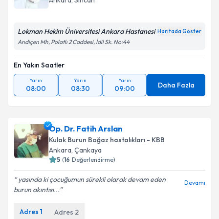
Ankara
, Sincan
Lokman Hekim Üniversitesi Ankara Hastanesi
Haritada Göster
Andiçen Mh, Polatlı 2 Caddesi, İdil Sk. No:44
En Yakın Saatler
Yarın
Yarın
Yarın
Daha Fazla
08:00
08:30
09:00
Op. Dr. Fatih Arslan
Kulak Burun Boğaz hastalıkları - KBB
Ankara
, Çankaya
5
(
16
Değerlendirme)
yasında ki çocuğumun sürekli olarak devam eden
Devamı
burun akıntısı...
Adres
1
Adres
2