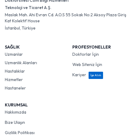
Doktorsitesi Com Bilgi Hizmetleri
Teknoloji ve Ticaret A.Ş.
Maslak Mah. Ahi Evran Cd. A.O.S 55 Sokak No:2 Aksoy Plaza Giriş
Kat Kolektif House
İstanbul, Türkiye
SAĞLIK
PROFESYONELLER
Uzmanlar
Doktorlar İçin
Uzmanlık Alanları
Web Siteniz İçin
Hastalıklar
Kariyer
İşe Alım
Hizmetler
Hastaneler
KURUMSAL
Hakkımızda
Bize Ulaşın
Gizlilik Politikası