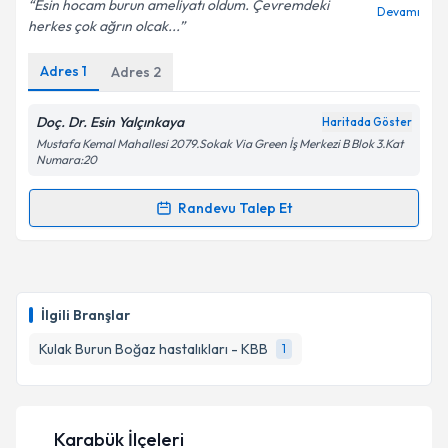
Esin hocam burun ameliyatı oldum. Çevremdeki
Devamı
herkes çok ağrın olcak...
Adres
1
Adres
2
Kişisel verilerimin işlenmesine ilişkin
Aydınlatma
Metni
'ni okudum ve kişisel verilerimin belirtilen
kapsamda işlenmesini kabul ediyorum.
Doç. Dr. Esin Yalçınkaya
Haritada Göster
Mustafa Kemal Mahallesi 2079.Sokak Via Green İş Merkezi B Blok 3.Kat
Numara:20
Takvim Talebini Gönder
Randevu Talep Et
Randevu Takvimi Talebi
Doç. Dr. Esin Yalçınkaya
için randevu takvimi talebi
oluşturun. Size bu uzmandan randevu almanız için bir
İlgili Branşlar
takvim hazırlandığında e-posta ile bilgilendireceğiz.
Kulak Burun Boğaz hastalıkları - KBB
1
E-posta Adresiniz
Karabük İlçeleri