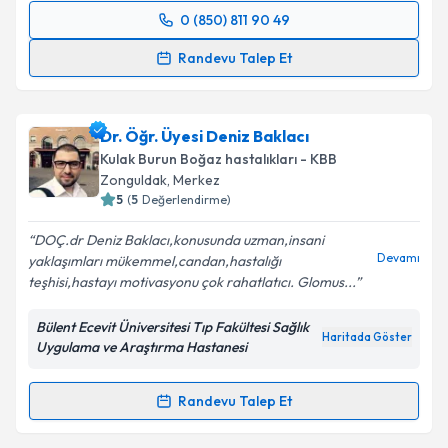
Takvim Talebini Gönder
0 (850) 811 90 49
Randevu Takvimi Talebi
Randevu Talep Et
Prof. Dr. Oğuz Kuşcu
için randevu takvimi talebi
oluşturun. Size bu uzmandan randevu almanız için bir
Dr. Öğr. Üyesi Deniz Baklacı
takvim hazırlandığında e-posta ile bilgilendireceğiz.
Kulak Burun Boğaz hastalıkları - KBB
E-posta Adresiniz
Zonguldak
, Merkez
5
(
5
Değerlendirme)
DOÇ.dr Deniz Baklacı,konusunda uzman,insani
Devamı
yaklaşımları mükemmel,candan,hastalığı
Kişisel verilerimin işlenmesine ilişkin
Aydınlatma
teşhisi,hastayı motivasyonu çok rahatlatıcı. Glomus...
Metni
'ni okudum ve kişisel verilerimin belirtilen
kapsamda işlenmesini kabul ediyorum.
Bülent Ecevit Üniversitesi Tıp Fakültesi Sağlık
Haritada Göster
Uygulama ve Araştırma Hastanesi
Takvim Talebini Gönder
Randevu Talep Et
Randevu Takvimi Talebi