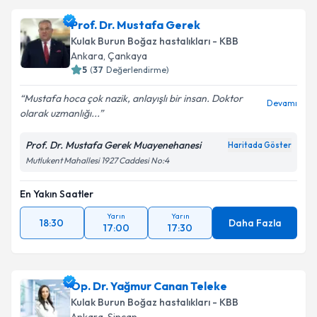
Prof. Dr. Mustafa Gerek
Kulak Burun Boğaz hastalıkları - KBB
Ankara
, Çankaya
5
(
37
Değerlendirme)
Mustafa hoca çok nazik, anlayışlı bir insan. Doktor
Devamı
olarak uzmanlığı...
Prof. Dr. Mustafa Gerek Muayenehanesi
Haritada Göster
Mutlukent Mahallesi 1927 Caddesi No:4
En Yakın Saatler
Yarın
Yarın
18:30
Daha Fazla
17:00
17:30
Op. Dr. Yağmur Canan Teleke
Kulak Burun Boğaz hastalıkları - KBB