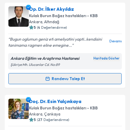
Dr. Öğr. Üyesi Deniz Baklacı
için randevu takvimi
Op. Dr. İlker Akyıldız
talebi oluşturun. Size bu uzmandan randevu almanız
Kulak Burun Boğaz hastalıkları - KBB
için bir takvim hazırlandığında e-posta ile
Ankara
, Altındağ
bilgilendireceğiz.
5
(
4
Değerlendirme)
E-posta Adresiniz
Bugun oglumun geniz eti ameliyatini yapti..kendisini
Devamı
tanimama ragmen eline emegine...
Ankara Eğitim ve Araştırma Hastanesi
Haritada Göster
Şükriye Mh. Ulucanlar Cd. No:89
Kişisel verilerimin işlenmesine ilişkin
Aydınlatma
Metni
'ni okudum ve kişisel verilerimin belirtilen
kapsamda işlenmesini kabul ediyorum.
Randevu Talep Et
Randevu Takvimi Talebi
Takvim Talebini Gönder
Op. Dr. İlker Akyıldız
için randevu takvimi talebi
Doç. Dr. Esin Yalçınkaya
oluşturun. Size bu uzmandan randevu almanız için bir
Kulak Burun Boğaz hastalıkları - KBB
takvim hazırlandığında e-posta ile bilgilendireceğiz.
Ankara
, Çankaya
5
(
27
Değerlendirme)
E-posta Adresiniz