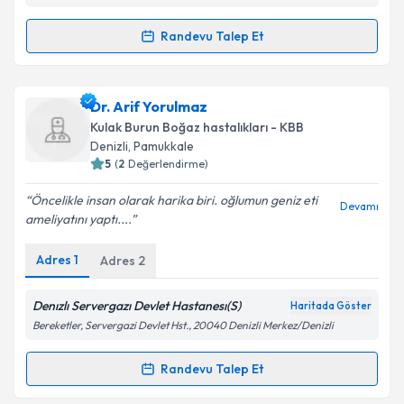
Randevu Talep Et
Randevu Takvimi Talebi
Kişisel verilerimin işlenmesine ilişkin
Aydınlatma
Metni
'ni okudum ve kişisel verilerimin belirtilen
kapsamda işlenmesini kabul ediyorum.
Op. Dr. Alper Daldal
için randevu takvimi talebi
Dr. Arif Yorulmaz
oluşturun. Size bu uzmandan randevu almanız için bir
Kulak Burun Boğaz hastalıkları - KBB
takvim hazırlandığında e-posta ile bilgilendireceğiz.
Takvim Talebini Gönder
Denizli
, Pamukkale
5
(
2
Değerlendirme)
E-posta Adresiniz
Öncelikle insan olarak harika biri. oğlumun geniz eti
Devamı
ameliyatını yaptı....
Adres
1
Adres
2
Kişisel verilerimin işlenmesine ilişkin
Aydınlatma
Metni
'ni okudum ve kişisel verilerimin belirtilen
kapsamda işlenmesini kabul ediyorum.
Denızlı Servergazı Devlet Hastanesı(S)
Haritada Göster
Bereketler, Servergazi Devlet Hst., 20040 Denizli Merkez/Denizli
Takvim Talebini Gönder
Randevu Talep Et
Randevu Takvimi Talebi