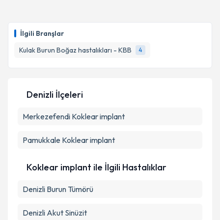
Dr. Arif Yorulmaz
için randevu takvimi talebi
oluşturun. Size bu uzmandan randevu almanız için bir
İlgili Branşlar
takvim hazırlandığında e-posta ile bilgilendireceğiz.
Kulak Burun Boğaz hastalıkları - KBB
4
E-posta Adresiniz
Denizli İlçeleri
Kişisel verilerimin işlenmesine ilişkin
Aydınlatma
Merkezefendi
Metni
'ni okudum ve kişisel verilerimin belirtilen
Koklear implant
kapsamda işlenmesini kabul ediyorum.
Pamukkale
Koklear implant
Takvim Talebini Gönder
Koklear implant ile İlgili Hastalıklar
Denizli Burun Tümörü
Denizli Akut Sinüzit