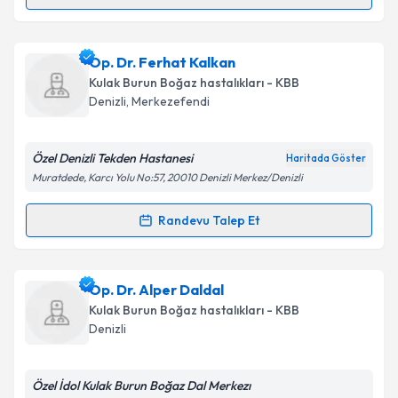
Randevu Takvimi Talebi
Dr. İsmail Çölhan
için randevu takvimi talebi
Op. Dr. Ferhat Kalkan
oluşturun. Size bu uzmandan randevu almanız için bir
Kulak Burun Boğaz hastalıkları - KBB
takvim hazırlandığında e-posta ile bilgilendireceğiz.
Denizli
, Merkezefendi
E-posta Adresiniz
Özel Denizli Tekden Hastanesi
Haritada Göster
Muratdede, Karcı Yolu No:57, 20010 Denizli Merkez/Denizli
Kişisel verilerimin işlenmesine ilişkin
Aydınlatma
Randevu Talep Et
Randevu Takvimi Talebi
Metni
'ni okudum ve kişisel verilerimin belirtilen
kapsamda işlenmesini kabul ediyorum.
Op. Dr. Ferhat Kalkan
için randevu takvimi talebi
Op. Dr. Alper Daldal
oluşturun. Size bu uzmandan randevu almanız için bir
Takvim Talebini Gönder
Kulak Burun Boğaz hastalıkları - KBB
takvim hazırlandığında e-posta ile bilgilendireceğiz.
Denizli
E-posta Adresiniz
Özel İdol Kulak Burun Boğaz Dal Merkezı