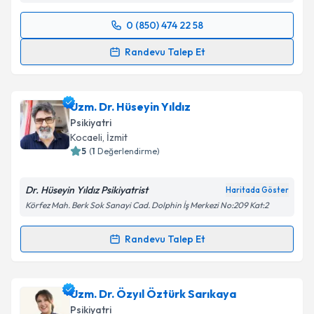
Takvim Talebini Gönder
0 (850) 474 22 58
Randevu Takvimi Talebi
Randevu Talep Et
Uzm. Dr. Bekir Tasalı
için randevu takvimi talebi
oluşturun. Size bu uzmandan randevu almanız için bir
Uzm. Dr. Hüseyin Yıldız
takvim hazırlandığında e-posta ile bilgilendireceğiz.
Psikiyatri
E-posta Adresiniz
Kocaeli
, İzmit
5
(
1
Değerlendirme)
Dr. Hüseyin Yıldız Psikiyatrist
Haritada Göster
Kişisel verilerimin işlenmesine ilişkin
Aydınlatma
Körfez Mah. Berk Sok Sanayi Cad. Dolphin İş Merkezi No:209 Kat:2
Metni
'ni okudum ve kişisel verilerimin belirtilen
kapsamda işlenmesini kabul ediyorum.
Randevu Talep Et
Randevu Takvimi Talebi
Takvim Talebini Gönder
Uzm. Dr. Hüseyin Yıldız
için randevu takvimi talebi
Uzm. Dr. Özyıl Öztürk Sarıkaya
oluşturun. Size bu uzmandan randevu almanız için bir
Psikiyatri