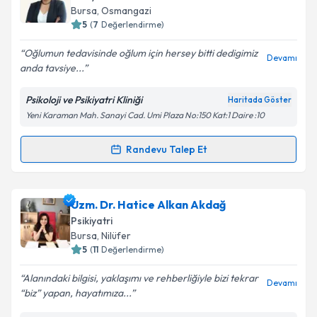
takvim hazırlandığında e-posta ile bilgilendireceğiz.
Bursa
, Osmangazi
5
(
7
Değerlendirme)
E-posta Adresiniz
Oğlumun tedavisinde oğlum için hersey bitti dedigimiz
Devamı
anda tavsiye...
Psikoloji ve Psikiyatri Kliniği
Haritada Göster
Kişisel verilerimin işlenmesine ilişkin
Aydınlatma
Yeni Karaman Mah. Sanayi Cad. Umi Plaza No:150 Kat:1 Daire :10
Metni
'ni okudum ve kişisel verilerimin belirtilen
kapsamda işlenmesini kabul ediyorum.
Randevu Talep Et
Randevu Takvimi Talebi
Takvim Talebini Gönder
Uzm. Dr. Özyıl Öztürk Sarıkaya
için randevu
Uzm. Dr. Hatice Alkan Akdağ
takvimi talebi oluşturun. Size bu uzmandan randevu
Psikiyatri
almanız için bir takvim hazırlandığında e-posta ile
Bursa
, Nilüfer
bilgilendireceğiz.
5
(
11
Değerlendirme)
E-posta Adresiniz
Alanındaki bilgisi, yaklaşımı ve rehberliğiyle bizi tekrar
Devamı
“biz” yapan, hayatımıza...