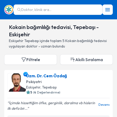
Doktor, klinik ara...
Kokain bağımlılığı tedavisi, Tepebaşı -
Eskişehir
Eskişehir
Tepebaşı
içinde toplam
5
Kokain bağımlılığı tedavisi
uygulayan doktor - uzman bulundu
Filtrele
Akıllı Sıralama
Uzm. Dr. Cem Özdağ
Psikiyatri
Eskişehir
, Tepebaşı
5
(
4
Değerlendirme)
İçimde hissettiğim öfke, gerginlik, daralma vb hislerin
Devamı
ilk defa bir...