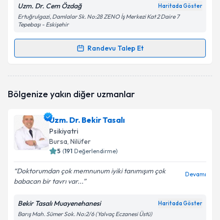
Uzm. Dr. Cem Özdağ
Haritada Göster
Ertuğrulgazi, Damlalar Sk. No:28 ZENO İş Merkezi Kat 2 Daire 7
Tepebaşı - Eskişehir
Randevu Talep Et
Randevu Takvimi Talebi
Uzm. Dr. Cem Özdağ
için randevu takvimi talebi
Bölgenize yakın diğer uzmanlar
oluşturun. Size bu uzmandan randevu almanız için bir
takvim hazırlandığında e-posta ile bilgilendireceğiz.
Uzm. Dr. Bekir Tasalı
E-posta Adresiniz
Psikiyatri
Bursa
, Nilüfer
5
(
191
Değerlendirme)
Doktorumdan çok memnunum iyiki tanımışım çok
Kişisel verilerimin işlenmesine ilişkin
Aydınlatma
Devamı
babacan bir tavrı var...
Metni
'ni okudum ve kişisel verilerimin belirtilen
kapsamda işlenmesini kabul ediyorum.
Bekir Tasalı Muayenehanesi
Haritada Göster
Barış Mah. Sümer Sok. No:2/6 (Yalvaç Eczanesi Üstü)