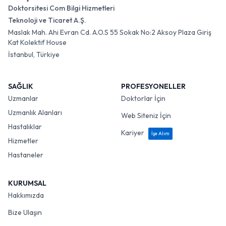
Doktorsitesi Com Bilgi Hizmetleri
Teknoloji ve Ticaret A.Ş.
Maslak Mah. Ahi Evran Cd. A.O.S 55 Sokak No:2 Aksoy Plaza Giriş
Kat Kolektif House
İstanbul, Türkiye
SAĞLIK
PROFESYONELLER
Uzmanlar
Doktorlar İçin
Uzmanlık Alanları
Web Siteniz İçin
Hastalıklar
Kariyer
İşe Alım
Hizmetler
Hastaneler
KURUMSAL
Hakkımızda
Bize Ulaşın