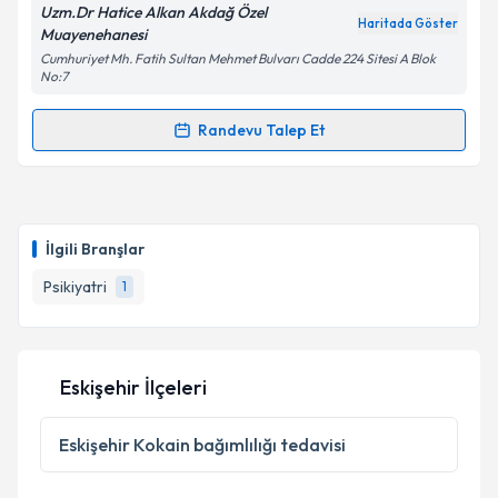
Uzm.Dr Hatice Alkan Akdağ Özel
Haritada Göster
Muayenehanesi
Kişisel verilerimin işlenmesine ilişkin
Aydınlatma
Cumhuriyet Mh. Fatih Sultan Mehmet Bulvarı Cadde 224 Sitesi A Blok
Metni
'ni okudum ve kişisel verilerimin belirtilen
No:7
kapsamda işlenmesini kabul ediyorum.
Randevu Talep Et
Randevu Takvimi Talebi
Takvim Talebini Gönder
Uzm. Dr. Hatice Alkan Akdağ
için randevu takvimi
talebi oluşturun. Size bu uzmandan randevu almanız
İlgili Branşlar
için bir takvim hazırlandığında e-posta ile
bilgilendireceğiz.
Psikiyatri
1
E-posta Adresiniz
Eskişehir İlçeleri
Kişisel verilerimin işlenmesine ilişkin
Aydınlatma
Eskişehir
Kokain bağımlılığı tedavisi
Metni
'ni okudum ve kişisel verilerimin belirtilen
kapsamda işlenmesini kabul ediyorum.