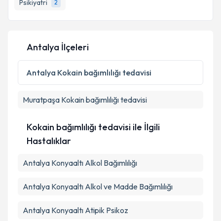
bilgilendireceğiz.
Psikiyatri
2
E-posta Adresiniz
Antalya İlçeleri
Kişisel verilerimin işlenmesine ilişkin
Aydınlatma
Antalya
Kokain bağımlılığı tedavisi
Metni
'ni okudum ve kişisel verilerimin belirtilen
kapsamda işlenmesini kabul ediyorum.
Muratpaşa
Kokain bağımlılığı tedavisi
Takvim Talebini Gönder
Kokain bağımlılığı tedavisi ile İlgili
Hastalıklar
Antalya Konyaaltı Alkol Bağımlılığı
Antalya Konyaaltı Alkol ve Madde Bağımlılığı
Antalya Konyaaltı Atipik Psikoz