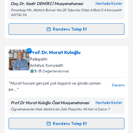
Doç.Dr. Kadir DEMİRCİ Muayenehanesi
Haritada Göster
Pınarbaşı Mh. Atatürk Bulvarı No:28 Taburlar Sitesi A Blok D:4 Konyaaltı
ANTALYA
Randevu Talep Et
Randevu Takvimi Talebi
Doç. Dr. Kadir Demirci
için randevu takvimi talebi
Prof. Dr. Murat Kuloğlu
oluşturun. Size bu uzmandan randevu almanız için bir
Psikiyatri
takvim hazırlandığında e-posta ile bilgilendireceğiz.
Antalya
, Konyaaltı
5
(
11
Değerlendirme)
E-posta Adresiniz
Murat hocam gerçek çok başarılı ve işinde uzman
Devamı
bir...
Prof.Dr Murat Kuloğlu Özel Muayenehanesi
Haritada Göster
Kişisel verilerimin işlenmesine ilişkin
Aydınlatma
Ögretmenevler Mah Atatürk blv Zeki Plaza No :96 Kat :4 Daire :7
Metni
'ni okudum ve kişisel verilerimin belirtilen
kapsamda işlenmesini kabul ediyorum.
Randevu Talep Et
Randevu Takvimi Talebi