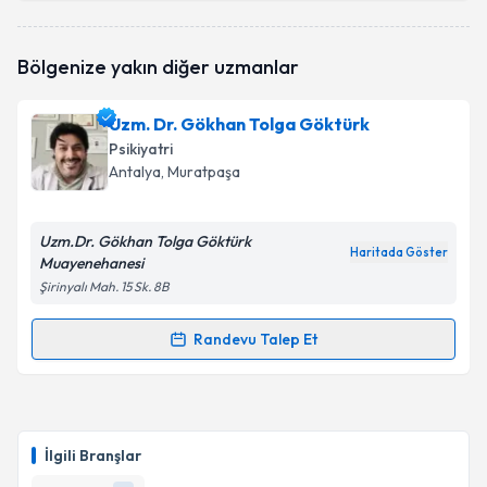
Takvim Talebini Gönder
Prof. Dr. Murat Kuloğlu
için randevu takvimi talebi
Bölgenize yakın diğer uzmanlar
oluşturun. Size bu uzmandan randevu almanız için bir
takvim hazırlandığında e-posta ile bilgilendireceğiz.
Uzm. Dr. Gökhan Tolga Göktürk
E-posta Adresiniz
Psikiyatri
Antalya
, Muratpaşa
Uzm.Dr. Gökhan Tolga Göktürk
Kişisel verilerimin işlenmesine ilişkin
Aydınlatma
Haritada Göster
Muayenehanesi
Metni
'ni okudum ve kişisel verilerimin belirtilen
kapsamda işlenmesini kabul ediyorum.
Şirinyalı Mah. 15 Sk. 8B
Randevu Talep Et
Randevu Takvimi Talebi
Takvim Talebini Gönder
Uzm. Dr. Gökhan Tolga Göktürk
için randevu
takvimi talebi oluşturun. Size bu uzmandan randevu
İlgili Branşlar
almanız için bir takvim hazırlandığında e-posta ile