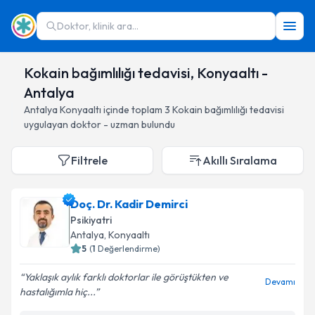
Doktor, klinik ara...
Kokain bağımlılığı tedavisi, Konyaaltı -
Antalya
Antalya
Konyaaltı
içinde toplam
3
Kokain bağımlılığı tedavisi
uygulayan doktor - uzman bulundu
Filtrele
Akıllı Sıralama
Doç. Dr. Kadir Demirci
Psikiyatri
Antalya
, Konyaaltı
5
(
1
Değerlendirme)
Yaklaşık aylık farklı doktorlar ile görüştükten ve
Devamı
hastalığımla hiç...