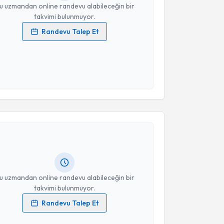
u uzmandan online randevu alabileceğin bir
takvimi bulunmuyor.
Randevu Talep Et
 verilerimin işlenmesine ilişkin
Aydınlatma Metni
'ni
 ve kişisel verilerimin belirtilen kapsamda
esini kabul ediyorum.
akvimi Talebi
Takvim Talebini Gönder
ah Atmaca
için randevu takvimi talebi oluşturun. Size
 randevu almanız için bir takvim hazırlandığında e-
lgilendireceğiz.
resiniz
u uzmandan online randevu alabileceğin bir
takvimi bulunmuyor.
Randevu Talep Et
 verilerimin işlenmesine ilişkin
Aydınlatma Metni
'ni
 ve kişisel verilerimin belirtilen kapsamda