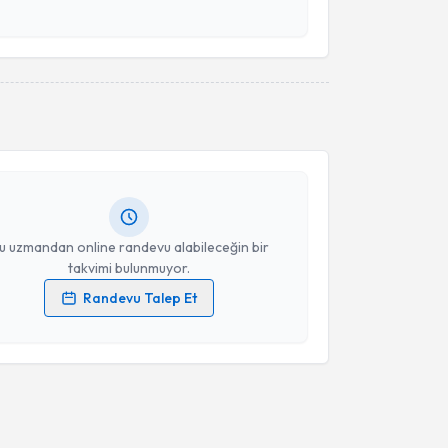
esini kabul ediyorum.
akvimi Talebi
Takvim Talebini Gönder
e Nur Demir
için randevu takvimi talebi oluşturun.
andan randevu almanız için bir takvim
ında e-posta ile bilgilendireceğiz.
resiniz
u uzmandan online randevu alabileceğin bir
takvimi bulunmuyor.
Randevu Talep Et
 verilerimin işlenmesine ilişkin
Aydınlatma Metni
'ni
 ve kişisel verilerimin belirtilen kapsamda
esini kabul ediyorum.
Takvim Talebini Gönder