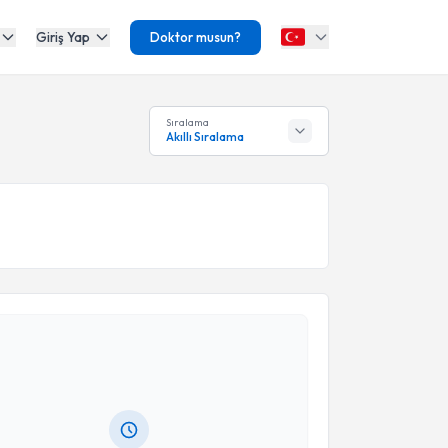
Giriş Yap
Doktor musun?
Sıralama
Akıllı Sıralama
akvimi Talebi
yde Semiz
için randevu takvimi talebi oluşturun. Size
 randevu almanız için bir takvim hazırlandığında e-
lgilendireceğiz.
resiniz