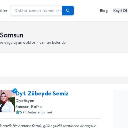
ikler
Blog
Kayıt Ol
 Samsun
me
uygulayan doktor - uzman bulundu
Randevu T
Dyt. Zübeyde Semiz
Diyetisyen
Dyt. Zübe
Samsun
, Bafra
bu uzmandan
posta ile bi
5
(
1
Değerlendirme)
E-posta Ad
 nazik bir hanımefendi, güler yüzlü saatlerce konuşsun