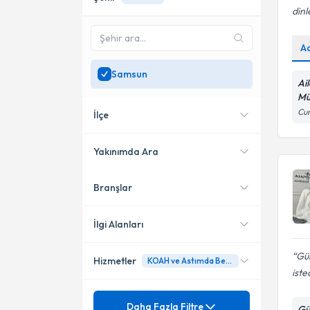
dinl
A
Samsun
Ail
Mü
Cum
İlçe
Yakınımda Ara
Branşlar
Konumuma yakın uzmanları
Bafra
göster
İlgi Alanları
Gül
Hizmetler
KOAH ve Astımda Beslenme
Diyetisyen
iste
Mezuniyet
Ağırlık kaybı
Daha Fazla Filtre
Gü