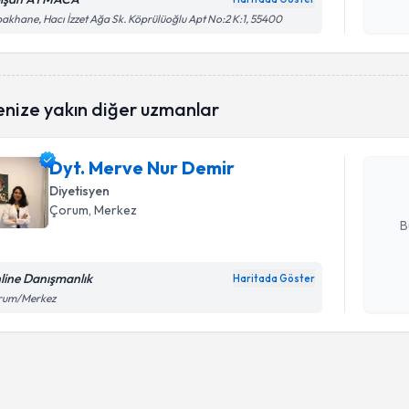
işlenm
akhane, Hacı İzzet Ağa Sk. Köprülüoğlu Apt No:2 K:1, 55400
Randevu T
enize yakın diğer uzmanlar
Dyt. Merv
Size bu uzm
Dyt. Merve Nur Demir
hazırlandığ
Diyetisyen
E-posta Ad
Çorum
, Merkez
B
line Danışmanlık
Haritada Göster
Kişisel
rum/Merkez
okudum
işlenm