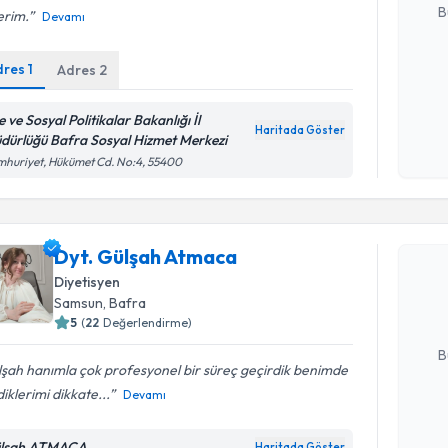
B
erim.
Devamı
dres
1
Adres
2
Kişisel
okudum
e ve Sosyal Politikalar Bakanlığı İl
işlenm
Haritada Göster
dürlüğü Bafra Sosyal Hizmet Merkezi
huriyet, Hükümet Cd. No:4, 55400
Randevu T
Dyt. Gülş
Dyt. Gülşah Atmaca
bu uzmandan
Diyetisyen
posta ile bi
Samsun
, Bafra
5
(
22
Değerlendirme)
E-posta Ad
B
şah hanımla çok profesyonel bir süreç geçirdik benimde
diklerimi dikkate...
Devamı
Kişisel
okudum
lşah ATMACA
Haritada Göster