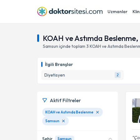
Uzmanlar
Klin
KOAH ve Astımda Beslenme,
Samsun
içinde toplam
3
KOAH ve Astımda Beslen
İlgili Branşlar
Diyetisyen
2
Aktif Filtreler
KOAH ve Astımda Beslenme
Samsun
Çok
Şehir
Samsun