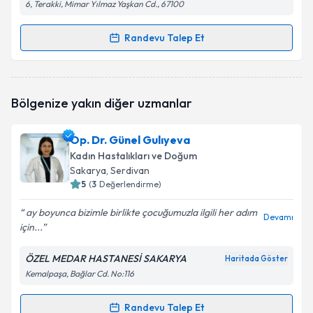
6, Terakki, Mimar Yılmaz Yaşkan Cd., 67100
Randevu Talep Et
Randevu Takvimi Talebi
Op. Dr. Onur Dalay
için randevu takvimi talebi
Bölgenize yakın diğer uzmanlar
oluşturun. Size bu uzmandan randevu almanız için bir
takvim hazırlandığında e-posta ile bilgilendireceğiz.
Op. Dr. Günel Gulıyeva
E-posta Adresiniz
Kadın Hastalıkları ve Doğum
Sakarya
, Serdivan
5
(
3
Değerlendirme)
ay boyunca bizimle birlikte çocuğumuzla ilgili her adım
Kişisel verilerimin işlenmesine ilişkin
Aydınlatma
Devamı
için...
Metni
'ni okudum ve kişisel verilerimin belirtilen
kapsamda işlenmesini kabul ediyorum.
ÖZEL MEDAR HASTANESİ SAKARYA
Haritada Göster
Kemalpaşa, Bağlar Cd. No:116
Takvim Talebini Gönder
Randevu Talep Et