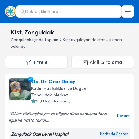
Doktor, klinik ara...
Kist, Zonguldak
Zonguldak
içinde toplam
2
Kist
uygulayan doktor - uzman
bulundu
Filtrele
Akıllı Sıralama
Op. Dr. Onur Dalay
Kadın Hastalıkları ve Doğum
Zonguldak
, Merkez
5
(
1
Değerlendirme)
Güler yüzü,açıklayıcı ve bilgilendirici konuşma tarzı
Devamı
ilgisi ve hasta takibi...
Zonguldak Özel Level Hospital
Haritada Göster