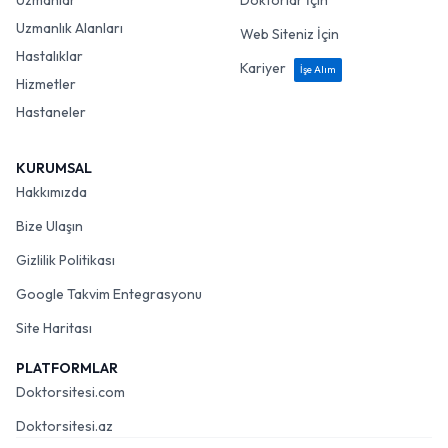
Uzmanlar
Doktorlar İçin
Uzmanlık Alanları
Web Siteniz İçin
Hastalıklar
Kariyer
İşe Alım
Hizmetler
Hastaneler
KURUMSAL
Hakkımızda
Bize Ulaşın
Gizlilik Politikası
Google Takvim Entegrasyonu
Site Haritası
PLATFORMLAR
Doktorsitesi.com
Doktorsitesi.az