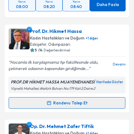
Yarın
Yarın
Yarın
Daha Fazla
08:00
08:20
08:40
Prof. Dr. Hikmet Hassa
Kadın Hastalıkları ve Doğum
+
1
diğer
Eskişehir
, Odunpazarı
5
(
14
Değerlendirme)
Hocamla ilk karşılaşmamız tıp fakültesinde oldu,
Devamı
çekinerek odasının kapısından girdiğimde...
PROF.DR HİKMET HASSA MUAYENEHANESİ
Haritada Göster
Vişnelik Mahallesi Atatürk Bulvarı No:179 Kat:2 Daire:2
Randevu Talep Et
Randevu Takvimi Talebi
Prof. Dr. Hikmet Hassa
için randevu takvimi talebi
Op. Dr. Mehmet Zafer Tiftik
oluşturun. Size bu uzmandan randevu almanız için bir
Kadın Hastalıkları ve Doğum
+
1
diğer