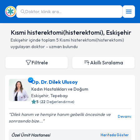
Doktor, klinik ara...
Kısmi histerektomi(histerektomi), Eskişehir
Eskişehir
içinde toplam
5
Kısmi histerektomi(histerektomi)
uygulayan doktor - uzman bulundu
Filtrele
Akıllı Sıralama
Op. Dr. Dilek Ulusoy
Kadın Hastalıkları ve Doğum
Eskişehir
, Tepebaşı
5
(
22
Değerlendirme)
Dilek hanım ve hemşire hanım gebelik öncesinde ve
Devamı
sonrasında bize...
Özel Ümit Hastanesi
Haritada Göster