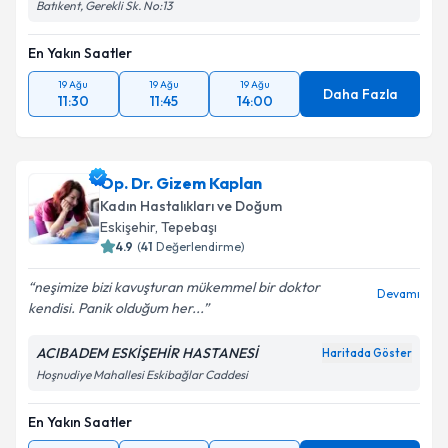
Batıkent, Gerekli Sk. No:13
En Yakın Saatler
19 Ağu
19 Ağu
19 Ağu
Daha Fazla
11:30
11:45
14:00
Op. Dr. Gizem Kaplan
Kadın Hastalıkları ve Doğum
Eskişehir
, Tepebaşı
4.9
(
41
Değerlendirme)
neşimize bizi kavuşturan mükemmel bir doktor
Devamı
kendisi. Panik olduğum her...
ACIBADEM ESKİŞEHİR HASTANESİ
Haritada Göster
Hoşnudiye Mahallesi Eskibağlar Caddesi
En Yakın Saatler