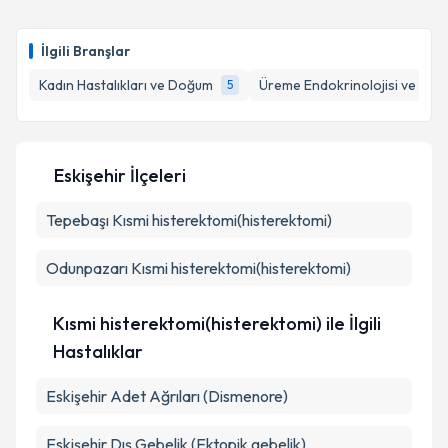
kapsamda işlenmesini kabul ediyorum.
Uzm. Dr. Meliha Kovancı Bayraktaroğlu
için
randevu takvimi talebi oluşturun. Size bu uzmandan
İlgili Branşlar
randevu almanız için bir takvim hazırlandığında e-
posta ile bilgilendireceğiz.
Takvim Talebini Gönder
Kadın Hastalıkları ve Doğum
Üreme Endokrinolojisi ve İnfert
5
E-posta Adresiniz
Eskişehir İlçeleri
Tepebaşı
Kişisel verilerimin işlenmesine ilişkin
Kısmi histerektomi(histerektomi)
Aydınlatma
Metni
'ni okudum ve kişisel verilerimin belirtilen
kapsamda işlenmesini kabul ediyorum.
Odunpazarı
Kısmi histerektomi(histerektomi)
Takvim Talebini Gönder
Kısmi histerektomi(histerektomi) ile İlgili
Hastalıklar
Eskişehir Adet Ağrıları (Dismenore)
Eskişehir Dış Gebelik (Ektopik gebelik)