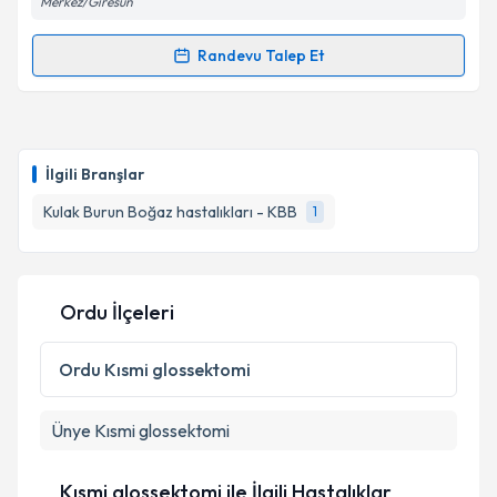
Merkez/Giresun
Kişisel verilerimin işlenmesine ilişkin
Aydınlatma
Randevu Talep Et
Metni
'ni okudum ve kişisel verilerimin belirtilen
Randevu Takvimi Talebi
kapsamda işlenmesini kabul ediyorum.
Dr. Cengiz Sivrikaya
için randevu takvimi talebi
Takvim Talebini Gönder
oluşturun. Size bu uzmandan randevu almanız için bir
İlgili Branşlar
takvim hazırlandığında e-posta ile bilgilendireceğiz.
Kulak Burun Boğaz hastalıkları - KBB
1
E-posta Adresiniz
Ordu İlçeleri
Kişisel verilerimin işlenmesine ilişkin
Aydınlatma
Metni
'ni okudum ve kişisel verilerimin belirtilen
Ordu
Kısmi glossektomi
kapsamda işlenmesini kabul ediyorum.
Ünye
Kısmi glossektomi
Takvim Talebini Gönder
Kısmi glossektomi ile İlgili Hastalıklar