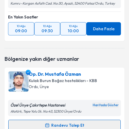
Kumru -Korgan Asfaltı Cad. No:30, Ayazlı, 52400 Fatsa/Ordu, Turkey
En Yakın Saatler
10 Ağu
10 Ağu
10 Ağu
Daha Fazla
09:00
09:30
10:00
Bölgenize yakın diğer uzmanlar
Op. Dr. Mustafa Özman
Kulak Burun Boğaz hastalıkları - KBB
Ordu
, Ünye
Özel Ünye Çakırtepe Hastanesi
Haritada Göster
Atatürk, Tepe Yolu Sk. No:43, 52300 Ünye/Ordu
Randevu Talep Et
Randevu Takvimi Talebi