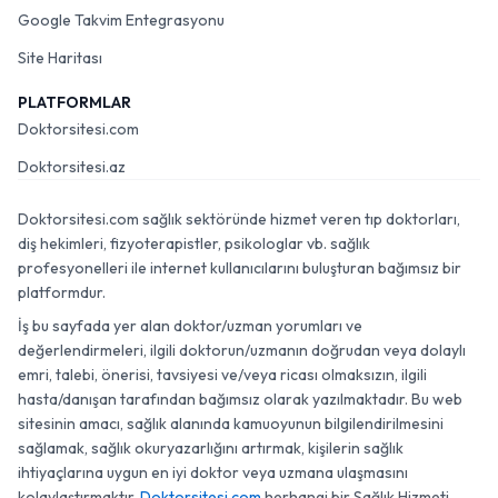
Google Takvim Entegrasyonu
Site Haritası
PLATFORMLAR
Doktorsitesi.com
Doktorsitesi.az
Doktorsitesi.com sağlık sektöründe hizmet veren tıp doktorları,
diş hekimleri, fizyoterapistler, psikologlar vb. sağlık
profesyonelleri ile internet kullanıcılarını buluşturan bağımsız bir
platformdur.
İş bu sayfada yer alan doktor/uzman yorumları ve
değerlendirmeleri, ilgili doktorun/uzmanın doğrudan veya dolaylı
emri, talebi, önerisi, tavsiyesi ve/veya ricası olmaksızın, ilgili
hasta/danışan tarafından bağımsız olarak yazılmaktadır. Bu web
sitesinin amacı, sağlık alanında kamuoyunun bilgilendirilmesini
sağlamak, sağlık okuryazarlığını artırmak, kişilerin sağlık
ihtiyaçlarına uygun en iyi doktor veya uzmana ulaşmasını
kolaylaştırmaktır.
Doktorsitesi.com
herhangi bir Sağlık Hizmeti