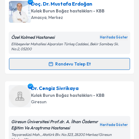
Doç. Dr. Mustafa Erdoğan
Kulak Burun Boğaz hastalıkları - KBB
Amasya
, Merkez
Özel Kolmed Hastanesi
Haritada Göster
Ellibeşevler Mahallesi Alparslan Türkeş Caddesi, Bekir Samibey Sk.
No:2, 05200
Randevu Talep Et
Randevu Takvimi Talebi
Doç. Dr. Mustafa Erdoğan
için randevu takvimi
Dr. Cengiz Sivrikaya
talebi oluşturun. Size bu uzmandan randevu almanız
Kulak Burun Boğaz hastalıkları - KBB
için bir takvim hazırlandığında e-posta ile
Giresun
bilgilendireceğiz.
E-posta Adresiniz
Giresun Üniversitesi Prof.dr. A. İlhan Özdemır
Haritada Göster
Eğitim Ve Araştrıma Hastanesi
Teyyaredüzü Mah., Atatürk Blv. No:323, 28200 Merkez/Giresun