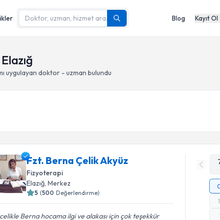
ikler
Blog
Kayıt Ol
 Elazığ
mı
uygulayan doktor - uzman bulundu
Fzt. Berna Çelik Akyüz
Fizyoterapi
Elazığ
, Merkez
5
(
500
Değerlendirme)
elikle Berna hocama ilgi ve alakası için çok teşekkür