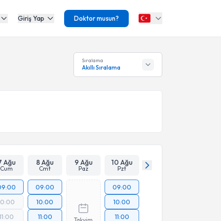
Giriş Yap
Doktor musun?
Sıralama
Akıllı Sıralama
7 Ağu
8 Ağu
9 Ağu
10 Ağu
Cum
Cmt
Paz
Pzt
09:00
09:00
09:00
10:00
10:00
10:00
11:00
11:00
11:00
Takvim