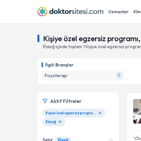
Uzmanlar
Klin
Kişiye özel egzersiz programı,
Elazığ
içinde toplam
1
Kişiye özel egzersiz progra
İlgili Branşlar
Fizyoterapi
1
Aktif Filtreler
Kişiye özel egzersiz programı
Elazığ
Önc
Şehir
Elazığ