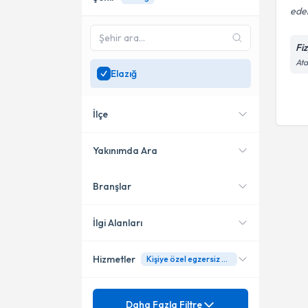
eder
Fi
Ata
Elazığ
İlçe
Yakınımda Ara
Branşlar
Konumuma yakın uzmanları
Merkez
göster
İlgi Alanları
Hizmetler
Kişiye özel egzersiz programı
Fizyoterapi
Mezuniyet
3D Schroth Terapi
Daha Fazla Filtre