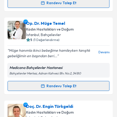
kapsamda işlenmesini kabul ediyorum.
Randevu Talep Et
Randevu Takvimi Talebi
Takvim Talebini Gönder
Prof. Dr. Süha Sönmez
için randevu takvimi talebi
Op. Dr. Müge Temel
oluşturun. Size bu uzmandan randevu almanız için bir
Kadın Hastalıkları ve Doğum
takvim hazırlandığında e-posta ile bilgilendireceğiz.
İstanbul
, Bahçelievler
5
(
1
Değerlendirme)
E-posta Adresiniz
Müge hanımla ikinci bebeğime hamileyken tanıştık
Devamı
gebeliğimin en başından beri...
Medicana Bahçelievler Hastanesi
Kişisel verilerimin işlenmesine ilişkin
Aydınlatma
Bahçelievler Merkez, Adnan Kahveci Blv. No:2, 34180
Metni
'ni okudum ve kişisel verilerimin belirtilen
kapsamda işlenmesini kabul ediyorum.
Randevu Talep Et
Randevu Takvimi Talebi
Takvim Talebini Gönder
Op. Dr. Müge Temel
için randevu takvimi talebi
Doç. Dr. Engin Türkgeldi
oluşturun. Size bu uzmandan randevu almanız için bir
Kadın Hastalıkları ve Doğum
takvim hazırlandığında e-posta ile bilgilendireceğiz.