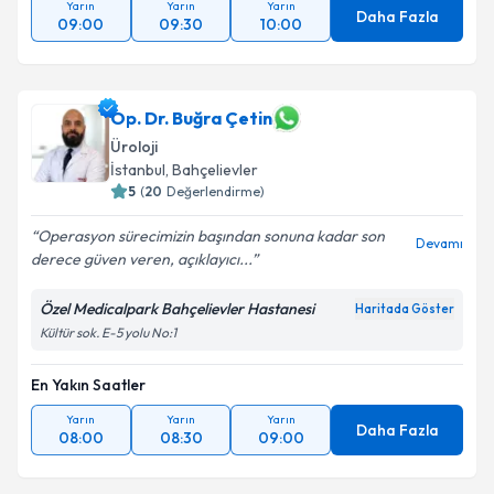
Yarın
Yarın
Yarın
Daha Fazla
09:00
09:30
10:00
Op. Dr. Buğra Çetin
Üroloji
İstanbul
, Bahçelievler
5
(
20
Değerlendirme)
Operasyon sürecimizin başından sonuna kadar son
Devamı
derece güven veren, açıklayıcı...
Özel Medicalpark Bahçelievler Hastanesi
Haritada Göster
Kültür sok. E-5 yolu No:1
En Yakın Saatler
Yarın
Yarın
Yarın
Daha Fazla
08:00
08:30
09:00