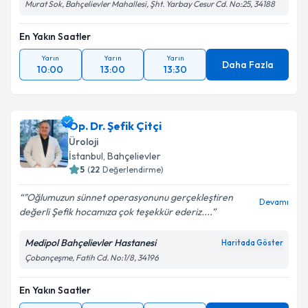
Murat Sok, Bahçelievler Mahallesi, Şht. Yarbay Cesur Cd. No:25, 34188
En Yakın Saatler
Yarın
Yarın
Yarın
Daha Fazla
10:00
13:00
13:30
Op. Dr. Şefik Çitçi
Üroloji
İstanbul
, Bahçelievler
5
(
22
Değerlendirme)
"Oğlumuzun sünnet operasyonunu gerçekleştiren
Devamı
değerli Şefik hocamıza çok teşekkür ederiz....
Medipol Bahçelievler Hastanesi
Haritada Göster
Çobançeşme, Fatih Cd. No:1/8, 34196
En Yakın Saatler