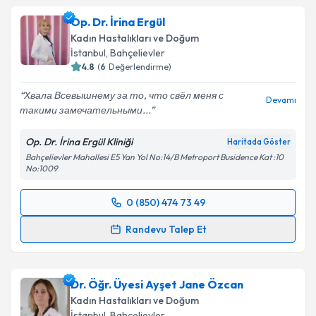
Op. Dr. İrina Ergül
Kadın Hastalıkları ve Doğum
İstanbul
, Bahçelievler
4.8
(
6
Değerlendirme)
Хвала Всевышнему за то, что свёл меня с
Devamı
такими замечательными...
Op. Dr. İrina Ergül Kliniği
Haritada Göster
Bahçelievler Mahallesi E5 Yan Yol No:14/B Metroport Busidence Kat :10
No:1009
0 (850) 474 73 49
Randevu Takvimi Talebi
Randevu Talep Et
Op. Dr. İrina Ergül
için randevu takvimi talebi
oluşturun. Size bu uzmandan randevu almanız için bir
Dr. Öğr. Üyesi Ayşet Jane Özcan
takvim hazırlandığında e-posta ile bilgilendireceğiz.
Kadın Hastalıkları ve Doğum
E-posta Adresiniz
İstanbul
, Bahçelievler