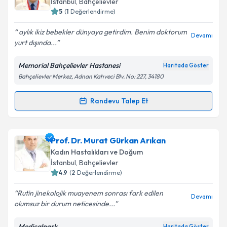
İstanbul
, Bahçelievler
5
(
1
Değerlendirme)
E-posta Adresiniz
aylık ikiz bebekler dünyaya getirdim. Benim doktorum
Devamı
yurt dışında...
Memorial Bahçelievler Hastanesi
Haritada Göster
Kişisel verilerimin işlenmesine ilişkin
Aydınlatma
Bahçelievler Merkez, Adnan Kahveci Blv. No: 227, 34180
Metni
'ni okudum ve kişisel verilerimin belirtilen
kapsamda işlenmesini kabul ediyorum.
Randevu Talep Et
Randevu Takvimi Talebi
Takvim Talebini Gönder
Doç. Dr. Engin Türkgeldi
için randevu takvimi talebi
Prof. Dr. Murat Gürkan Arıkan
oluşturun. Size bu uzmandan randevu almanız için bir
Kadın Hastalıkları ve Doğum
takvim hazırlandığında e-posta ile bilgilendireceğiz.
İstanbul
, Bahçelievler
4.9
(
2
Değerlendirme)
E-posta Adresiniz
Rutin jinekolojik muayenem sonrası fark edilen
Devamı
olumsuz bir durum neticesinde...
Medicalpark
Haritada Göster