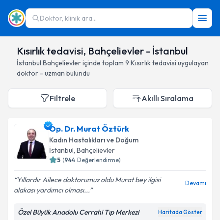
Doktor, klinik ara...
Kısırlık tedavisi, Bahçelievler - İstanbul
İstanbul
Bahçelievler
içinde toplam
9
Kısırlık tedavisi
uygulayan
doktor - uzman bulundu
Filtrele
Akıllı Sıralama
Op. Dr. Murat Öztürk
Kadın Hastalıkları ve Doğum
İstanbul
, Bahçelievler
5
(
944
Değerlendirme)
Yıllardır Ailece doktorumuz oldu Murat bey ilgisi
Devamı
alakası yardımcı olması...
Özel Büyük Anadolu Cerrahi Tıp Merkezi
Haritada Göster