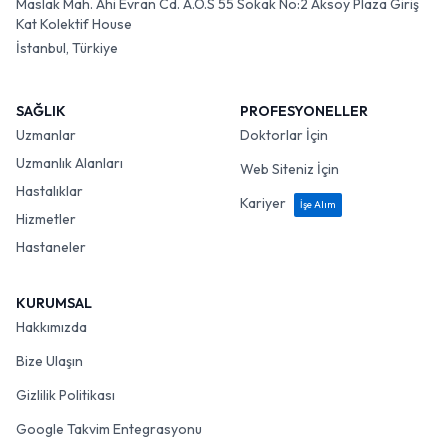
Maslak Mah. Ahi Evran Cd. A.O.S 55 Sokak No:2 Aksoy Plaza Giriş
Kat Kolektif House
İstanbul, Türkiye
SAĞLIK
PROFESYONELLER
Uzmanlar
Doktorlar İçin
Uzmanlık Alanları
Web Siteniz İçin
Hastalıklar
Kariyer
İşe Alım
Hizmetler
Hastaneler
KURUMSAL
Hakkımızda
Bize Ulaşın
Gizlilik Politikası
Google Takvim Entegrasyonu