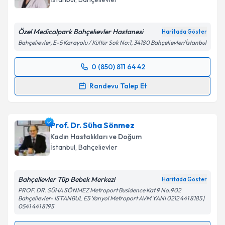
Özel Medicalpark Bahçelıevler Hastanesi
Haritada Göster
Bahçelievler, E-5 Karayolu / Kültür Sok No:1, 34180 Bahçelievler/İstanbul
Kişisel verilerimin işlenmesine ilişkin
Aydınlatma
Metni
'ni okudum ve kişisel verilerimin belirtilen
0 (850) 811 64 42
kapsamda işlenmesini kabul ediyorum.
Randevu Takvimi Talebi
Randevu Talep Et
Takvim Talebini Gönder
Dr. Öğr. Üyesi Ayşet Jane Özcan
için randevu
takvimi talebi oluşturun. Size bu uzmandan randevu
Prof. Dr. Süha Sönmez
almanız için bir takvim hazırlandığında e-posta ile
bilgilendireceğiz.
Kadın Hastalıkları ve Doğum
İstanbul
, Bahçelievler
E-posta Adresiniz
Bahçelievler Tüp Bebek Merkezi
Haritada Göster
PROF. DR. SÜHA SÖNMEZ Metroport Busidence Kat 9 No:902
Bahçelievler- ISTANBUL E5 Yanyol Metroport AVM YANI 0212 441 8185 |
Kişisel verilerimin işlenmesine ilişkin
Aydınlatma
0541 441 8195
Metni
'ni okudum ve kişisel verilerimin belirtilen