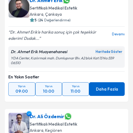
Dr. Ahmet Erik
Sertifikalı Medikal Estetik
Ankara
, Çankaya
5
(
24
Değerlendirme)
Dr. Ahmet Erik’e harika sonuç için çok teşekkür
Devamı
ederim! Dudak...
Dr. Ahmet Erik Muayenehanesi
Haritada Göster
YDA Center, Kızılırmak mah. Dumlupınar Blv. A2 blok Kat:13 No:559
06510
En Yakın Saatler
Yarın
Yarın
Yarın
Daha Fazla
09:00
10:00
11:00
Dr. Ali Özdemir
Sertifikalı Medikal Estetik
Ankara
, Keçiören