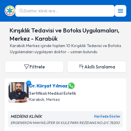
Doktor, klinik ara...
Kırışıklık Tedavisi ve Botoks Uygulamaları,
Merkez - Karabük
Karabük
Merkez
içinde toplam
10
Kırışıklık Tedavisi ve Botoks
Uygulamaları
uygulayan doktor - uzman bulundu
Filtrele
Akıllı Sıralama
Dr. Kürşat Yılmaz
Sertifikalı Medikal Estetik
Karabük
, Merkez
MEDİENS KLİNİK
Haritada Göster
ERGENEKON MAH NİLÜFER SK KULE PARK REZİDANS NO:2/C 78200