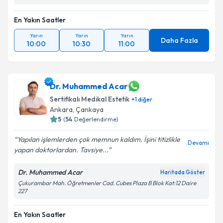
En Yakın Saatler
Yarın
Yarın
Yarın
Daha Fazla
10:00
10:30
11:00
Dr. Muhammed Acar
Sertifikalı Medikal Estetik
+
1
diğer
Ankara
, Çankaya
5
(
54
Değerlendirme)
Yapılan işlemlerden çok memnun kaldım. İşini titizlikle
Devamı
yapan doktorlardan. Tavsiye...
Dr. Muhammed Acar
Haritada Göster
Çukurambar Mah. Öğretmenler Cad. Cubes Plaza B Blok Kat:12 Daire
227
En Yakın Saatler