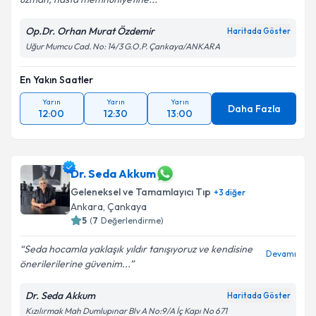
Op.Dr. Orhan Murat Özdemir
Haritada Göster
Uğur Mumcu Cad. No: 14/3 G.O.P. Çankaya/ANKARA
En Yakın Saatler
Yarın
Yarın
Yarın
Daha Fazla
12:00
12:30
13:00
Dr. Seda Akkum
Geleneksel ve Tamamlayıcı Tıp
+
3
diğer
Ankara
, Çankaya
5
(
7
Değerlendirme)
Seda hocamla yaklaşık yıldır tanışıyoruz ve kendisine
Devamı
önerilerilerine güvenim...
Dr. Seda Akkum
Haritada Göster
Kızılırmak Mah Dumlupınar Blv A No:9/A İç Kapı No 671