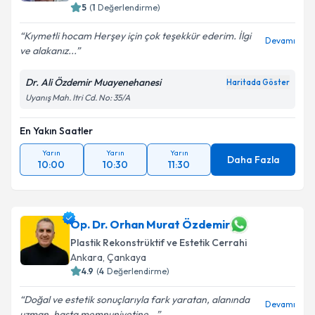
5
(
1
Değerlendirme)
Kıymetli hocam Herşey için çok teşekkür ederim. İlgi
Devamı
ve alakanız...
Dr. Ali Özdemir Muayenehanesi
Haritada Göster
Uyanış Mah. Itri Cd. No: 35/A
En Yakın Saatler
Yarın
Yarın
Yarın
Daha Fazla
10:00
10:30
11:30
Op. Dr. Orhan Murat Özdemir
Plastik Rekonstrüktif ve Estetik Cerrahi
Ankara
, Çankaya
4.9
(
4
Değerlendirme)
Doğal ve estetik sonuçlarıyla fark yaratan, alanında
Devamı
uzman, hasta memnuniyetine...