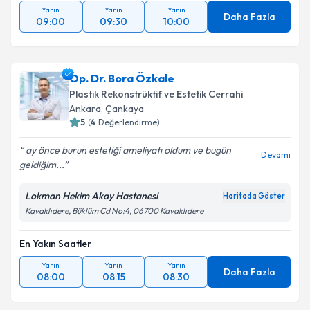
Yarın
Yarın
Yarın
Daha Fazla
09:00
09:30
10:00
Op. Dr. Bora Özkale
Plastik Rekonstrüktif ve Estetik Cerrahi
Ankara
, Çankaya
5
(
4
Değerlendirme)
ay önce burun estetiği ameliyatı oldum ve bugün
Devamı
geldiğim...
Lokman Hekim Akay Hastanesi
Haritada Göster
Kavaklıdere, Büklüm Cd No:4, 06700 Kavaklıdere
En Yakın Saatler
Yarın
Yarın
Yarın
Daha Fazla
08:00
08:15
08:30