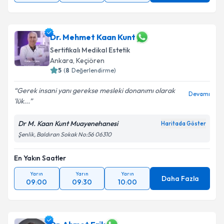
Dr. Mehmet Kaan Kunt
Sertifikalı Medikal Estetik
Ankara
, Keçiören
5
(
8
Değerlendirme)
Gerek insani yanı gerekse mesleki donanımı olarak
Devamı
'lük...
Dr M. Kaan Kunt Muayenehanesi
Haritada Göster
Şenlik, Baldıran Sokak No:56 06310
En Yakın Saatler
Yarın
Yarın
Yarın
Daha Fazla
09:00
09:30
10:00