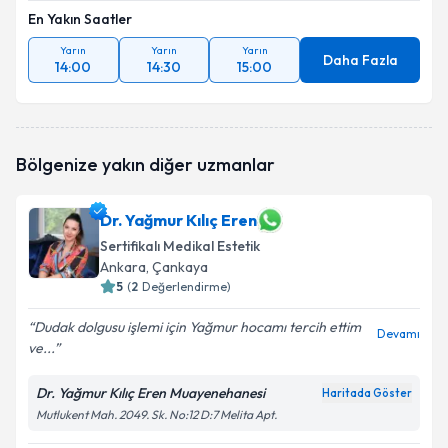
En Yakın Saatler
Yarın
Yarın
Yarın
Daha Fazla
14:00
14:30
15:00
Bölgenize yakın diğer uzmanlar
Dr. Yağmur Kılıç Eren
Sertifikalı Medikal Estetik
Ankara
, Çankaya
5
(
2
Değerlendirme)
Dudak dolgusu işlemi için Yağmur hocamı tercih ettim
Devamı
ve...
Dr. Yağmur Kılıç Eren Muayenehanesi
Haritada Göster
Mutlukent Mah. 2049. Sk. No:12 D:7 Melita Apt.