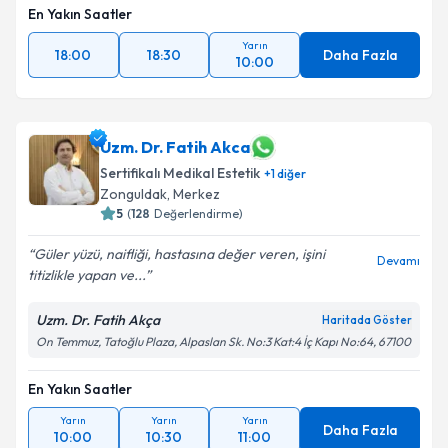
En Yakın Saatler
Yarın
18:00
18:30
Daha Fazla
10:00
Uzm. Dr. Fatih Akca
Sertifikalı Medikal Estetik
+
1
diğer
Zonguldak
, Merkez
5
(
128
Değerlendirme)
Güler yüzü, naifliği, hastasına değer veren, işini
Devamı
titizlikle yapan ve...
Uzm. Dr. Fatih Akça
Haritada Göster
On Temmuz, Tatoğlu Plaza, Alpaslan Sk. No:3 Kat:4 İç Kapı No:64, 67100
En Yakın Saatler
Yarın
Yarın
Yarın
Daha Fazla
10:00
10:30
11:00