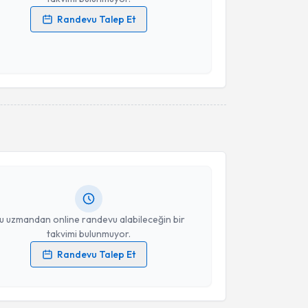
Randevu Talep Et
 verilerimin işlenmesine ilişkin
Aydınlatma Metni
'ni
 ve kişisel verilerimin belirtilen kapsamda
esini kabul ediyorum.
akvimi Talebi
Takvim Talebini Gönder
li Reisoğlu
için randevu takvimi talebi oluşturun. Size
 randevu almanız için bir takvim hazırlandığında e-
lgilendireceğiz.
resiniz
u uzmandan online randevu alabileceğin bir
takvimi bulunmuyor.
Randevu Talep Et
 verilerimin işlenmesine ilişkin
Aydınlatma Metni
'ni
akvimi Talebi
 ve kişisel verilerimin belirtilen kapsamda
esini kabul ediyorum.