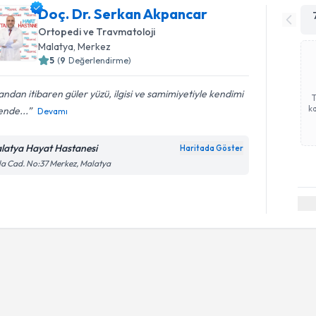
Doç. Dr. Serkan Akpancar
Ortopedi ve Travmatoloji
Malatya
, Merkez
5
(
9
Değerlendirme)
 andan itibaren güler yüzü, ilgisi ve samimiyetiyle kendimi
ka
ende...
Devamı
latya Hayat Hastanesi
Haritada Göster
la Cad. No:37 Merkez, Malatya