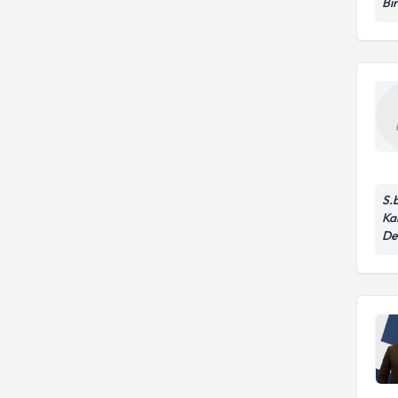
Bir
S.
Ka
De