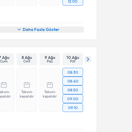
12:00
Daha Fazla Göster
7 Ağu
8 Ağu
9 Ağu
10 Ağu
Cum
Cmt
Paz
Pzt
08:30
08:40
08:50
Takvim
Takvim
Takvim
palıdır
kapalıdır
kapalıdır
09:00
09:10