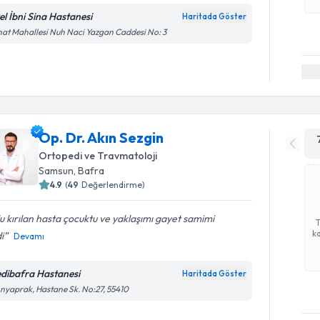
el İbni Sina Hastanesi
Haritada Göster
at Mahallesi Nuh Naci Yazgan Caddesi No: 3
Op. Dr. Akın Sezgin
Ortopedi ve Travmatoloji
Samsun
, Bafra
4.9
(
49
Değerlendirme)
u kırılan hasta çocuktu ve yaklaşımı gayet samimi
ka
di
Devamı
dibafra Hastanesi
Haritada Göster
ınyaprak, Hastane Sk. No:27, 55410