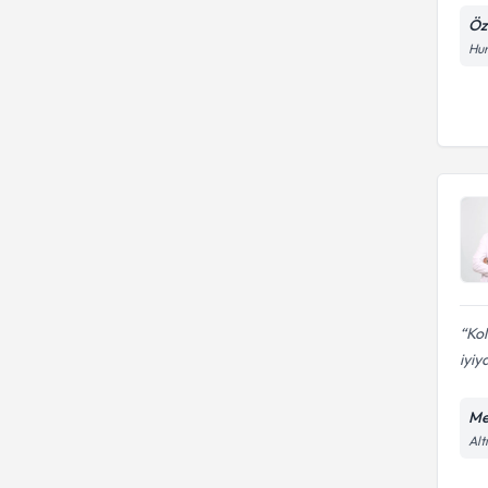
Öz
Hun
Kol
iyiy
Me
Alt