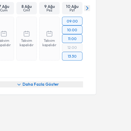
7 Ağu
8 Ağu
9 Ağu
10 Ağu
Cum
Cmt
Paz
Pzt
09:00
10:00
11:00
Takvim
Takvim
Takvim
palıdır
kapalıdır
kapalıdır
12:00
13:30
Daha Fazla Göster