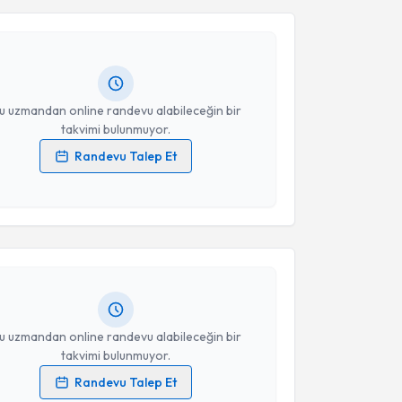
lebiler
için randevu takvimi talebi oluşturun. Size bu
ndevu almanız için bir takvim hazırlandığında e-
Takvim Talebini Gönder
lgilendireceğiz.
resiniz
u uzmandan online randevu alabileceğin bir
takvimi bulunmuyor.
Randevu Talep Et
 verilerimin işlenmesine ilişkin
Aydınlatma Metni
'ni
akvimi Talebi
 ve kişisel verilerimin belirtilen kapsamda
esini kabul ediyorum.
 Sünneli
için randevu takvimi talebi oluşturun. Size bu
ndevu almanız için bir takvim hazırlandığında e-
Takvim Talebini Gönder
lgilendireceğiz.
resiniz
u uzmandan online randevu alabileceğin bir
takvimi bulunmuyor.
Randevu Talep Et
 verilerimin işlenmesine ilişkin
Aydınlatma Metni
'ni