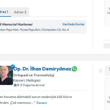
dres
1
Adres
2
ka
şli Memorial Hastanesi
Haritada Göster
tan Paşa Mah. Piyale Paşa Bulv, Okmeydanı Cd. No: 4
Op. Dr. İlhan Demiryılmaz
Ortopedi ve Travmatoloji
Kayseri
, Melikgazi
5
(
1
Değerlendirme)
an hocama dizimdeki sorun nedeniyle kök hücre
ka
tırdım. Çok memnun...
Devamı