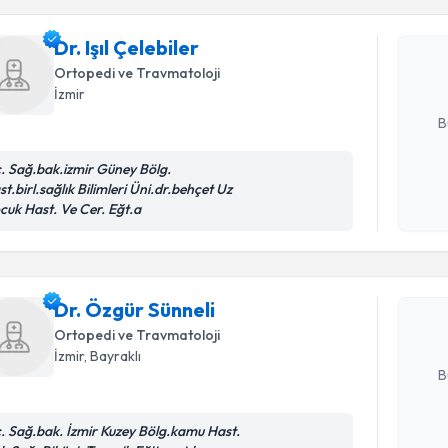
Dr. Işıl Çe
uzmandan ra
Dr. Işıl Çelebiler
posta ile bi
Ortopedi ve Travmatoloji
İzmir
E-posta Ad
B
c. Sağ.bak.izmir Güney Bölg.
t.birl.sağlık Bilimleri Üni.dr.behçet Uz
Kişisel
Randevu T
cuk Hast. Ve Cer. Eğt.a
okudum
işlenm
Dr. Özgür
uzmandan ra
Dr. Özgür Sünneli
posta ile bi
Ortopedi ve Travmatoloji
E-posta Ad
İzmir
, Bayraklı
B
c. Sağ.bak. İzmir Kuzey Bölg.kamu Hast.
Kişisel