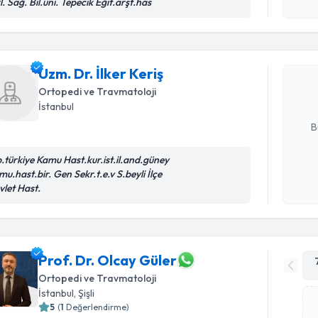
l. Sağ. Bil.üni. Tepecik Eğit.arşt.has
Randevu T
okudum
işlenm
Uzm. Dr. İ
bu uzmandan
Uzm. Dr. İlker Keriş
posta ile bi
Ortopedi ve Travmatoloji
İstanbul
E-posta Ad
B
b.türkiye Kamu Hast.kur.ist.il.and.güney
mu.hast.bir. Gen Sekr.t.e.v S.beyli İlçe
Kişisel
vlet Hast.
okudum
işlenm
Prof. Dr. Olcay Güler
Ortopedi ve Travmatoloji
İstanbul
, Şişli
5
(
1
Değerlendirme)