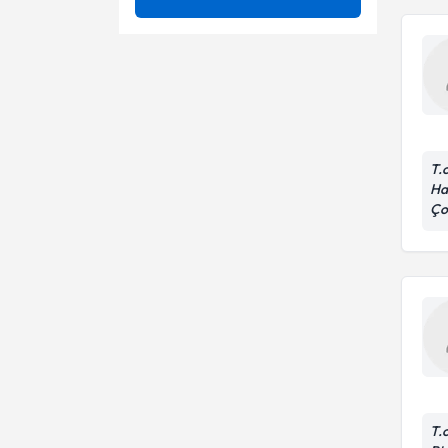
Bankart Lezyonu
Alt ekstremitelerde venografi
Bel Ağrısı
Artroplasti
Op. Dr.
Çocukluk Çağı Kas-Iskelet
Elde eklem replasmanı
Hastalıkları
Kemik Yumuşaması
Kırık ve burkulmalarda
T.
sabitleme ve alçıya alma
Has
Lomber Disk Hernisi
Total kalça replasmanı
Ço
Omurga Tümörleri
Ozonize PRP
Romatoit Artrit
Sinir Sıkışması
T.