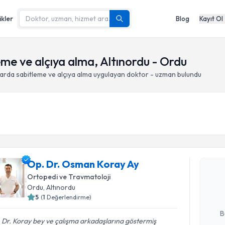
ikler
Blog
Kayıt Ol
eme ve alçıya alma, Altınordu - Ordu
larda sabitleme ve alçıya alma
uygulayan doktor - uzman bulundu
Randevu T
Op. Dr. O
Op. Dr. Osman Koray Ay
Size bu uzm
Ortopedi ve Travmatoloji
hazırlandığ
Ordu
, Altınordu
5
(
1
Değerlendirme)
E-posta Ad
B
 Dr. Koray bey ve çalışma arkadaşlarına göstermiş