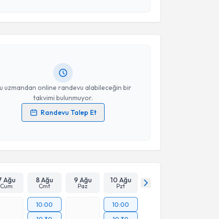
akvimi Talebi
 ve kişisel verilerimin belirtilen kapsamda
esini kabul ediyorum.
lker Keriş
için randevu takvimi talebi oluşturun. Size
 randevu almanız için bir takvim hazırlandığında e-
Takvim Talebini Gönder
lgilendireceğiz.
resiniz
u uzmandan online randevu alabileceğin bir
takvimi bulunmuyor.
Randevu Talep Et
 verilerimin işlenmesine ilişkin
Aydınlatma Metni
'ni
 ve kişisel verilerimin belirtilen kapsamda
esini kabul ediyorum.
Takvim Talebini Gönder
7 Ağu
8 Ağu
9 Ağu
10 Ağu
Cum
Cmt
Paz
Pzt
10:00
10:00