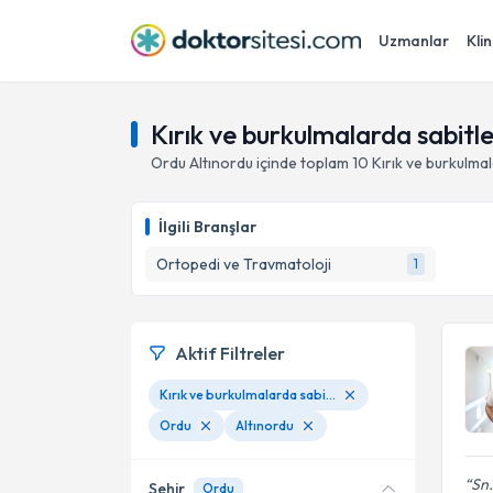
Uzmanlar
Klin
Kırık ve burkulmalarda sabitl
Ordu
Altınordu
içinde toplam
10
Kırık ve burkulma
İlgili Branşlar
Ortopedi ve Travmatoloji
1
Aktif Filtreler
Kırık ve burkulmalarda sabitleme ve alçıya alma
Ordu
Altınordu
Sn.
Şehir
Ordu