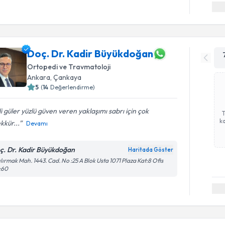
Doç. Dr. Kadir Büyükdoğan
Ortopedi ve Travmatoloji
Ankara
, Çankaya
5
(
14
Değerlendirme)
ili güler yüzlü güven veren yaklaşımı sabrı için çok
ka
kkür...
Devamı
ç. Dr. Kadir Büyükdoğan
Haritada Göster
ılırmak Mah. 1443. Cad. No :25 A Blok Usta 1071 Plaza Kat:8 Ofis
:60