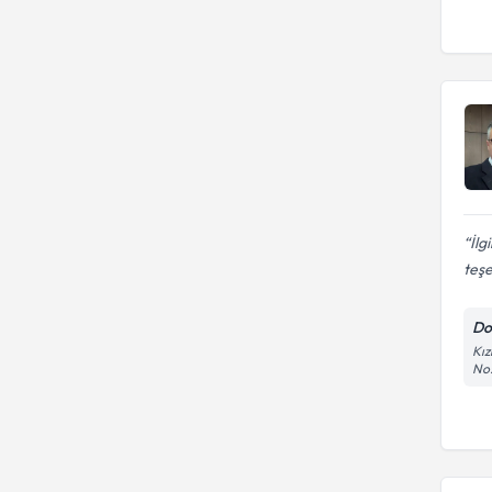
İlg
teşe
Do
Kız
No