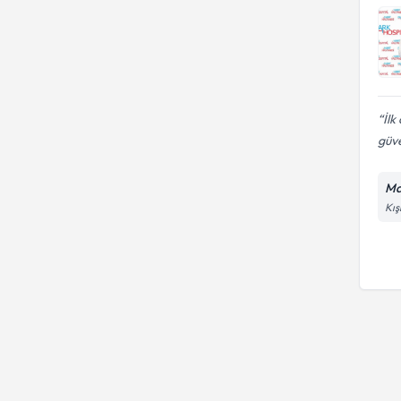
İlk
güv
Ma
Kış