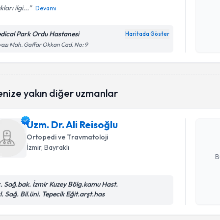
ları ilgi...
Devamı
Kişisel
okudum
dical Park Ordu Hastanesi
Haritada Göster
işlenm
azı Mah. Gaffar Okkan Cad. No: 9
Randevu T
enize yakın diğer uzmanlar
Uzm. Dr. A
bu uzmandan
Uzm. Dr. Ali Reisoğlu
posta ile bi
Ortopedi ve Travmatoloji
E-posta Ad
İzmir
, Bayraklı
B
c. Sağ.bak. İzmir Kuzey Bölg.kamu Hast.
Kişisel
l. Sağ. Bil.üni. Tepecik Eğit.arşt.has
Randevu T
okudum
işlenm