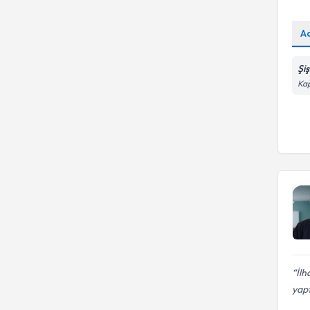
A
Şi
Kap
İlh
yap