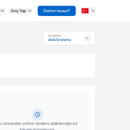
Giriş Yap
Doktor musun?
Sıralama
Akıllı Sıralama
akvimi Talebi
sman Koray Ay
için randevu takvimi talebi oluşturun.
andan randevu almanız için bir takvim
ında e-posta ile bilgilendireceğiz.
resiniz
u uzmandan online randevu alabileceğin bir
takvimi bulunmuyor.