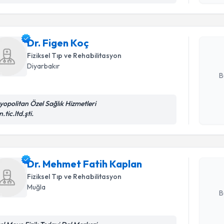
okudum
işlenm
Dr. Figen 
uzmandan ra
Dr. Figen Koç
posta ile bi
Fiziksel Tıp ve Rehabilitasyon
E-posta Ad
Diyarbakır
B
zyopolitan Özel Sağlık Hizmetleri
Randevu T
Kişisel
.tic.ltd.şti.
okudum
işlenm
Dr. Mehme
oluşturun. 
hazırlandığ
Dr. Mehmet Fatih Kaplan
Fiziksel Tıp ve Rehabilitasyon
E-posta Ad
Muğla
B