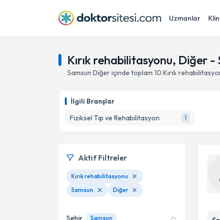
Uzmanlar
Klin
Kırık rehabilitasyonu, Diğer 
Samsun
Diğer
içinde toplam
10
Kırık rehabilitasy
İlgili Branşlar
Fiziksel Tıp ve Rehabilitasyon
1
Aktif Filtreler
Kırık rehabilitasyonu
Samsun
Diğer
Şehir
Samsun