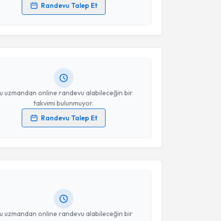
Randevu Talep Et
akvimi Talebi
 verilerimin işlenmesine ilişkin
Aydınlatma Metni
'ni
 ve kişisel verilerimin belirtilen kapsamda
esini kabul ediyorum.
ez Uğurlutepe
için randevu takvimi talebi oluşturun.
andan randevu almanız için bir takvim
ında e-posta ile bilgilendireceğiz.
Takvim Talebini Gönder
resiniz
u uzmandan online randevu alabileceğin bir
takvimi bulunmuyor.
Randevu Talep Et
akvimi Talebi
 verilerimin işlenmesine ilişkin
Aydınlatma Metni
'ni
 ve kişisel verilerimin belirtilen kapsamda
esini kabul ediyorum.
n Şah
için randevu takvimi talebi oluşturun. Size bu
ndevu almanız için bir takvim hazırlandığında e-
Takvim Talebini Gönder
lgilendireceğiz.
resiniz
u uzmandan online randevu alabileceğin bir