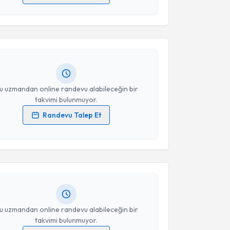
akvimi Talebi
 verilerimin işlenmesine ilişkin
Aydınlatma Metni
'ni
 ve kişisel verilerimin belirtilen kapsamda
esini kabul ediyorum.
iliz Kaynar
için randevu takvimi talebi oluşturun. Size
 randevu almanız için bir takvim hazırlandığında e-
lgilendireceğiz.
Takvim Talebini Gönder
resiniz
u uzmandan online randevu alabileceğin bir
takvimi bulunmuyor.
Randevu Talep Et
akvimi Talebi
 verilerimin işlenmesine ilişkin
Aydınlatma Metni
'ni
 ve kişisel verilerimin belirtilen kapsamda
esini kabul ediyorum.
 Soysal
için randevu takvimi talebi oluşturun. Size bu
ndevu almanız için bir takvim hazırlandığında e-
lgilendireceğiz.
Takvim Talebini Gönder
resiniz
u uzmandan online randevu alabileceğin bir
takvimi bulunmuyor.