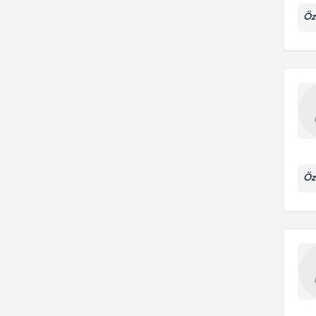
Öz
Öz