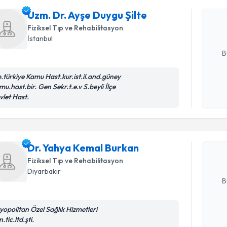
Size bu uzm
Uzm. Dr. Ayşe Duygu Şilte
hazırlandığ
Fiziksel Tıp ve Rehabilitasyon
İstanbul
E-posta Ad
B
b.türkiye Kamu Hast.kur.ist.il.and.güney
mu.hast.bir. Gen Sekr.t.e.v S.beyli İlçe
Kişisel
Randevu T
vlet Hast.
okudum
işlenm
Dr. Yahya
Size bu uzm
Dr. Yahya Kemal Burkan
hazırlandığ
Fiziksel Tıp ve Rehabilitasyon
E-posta Ad
Diyarbakır
B
zyopolitan Özel Sağlık Hizmetleri
Randevu T
Kişisel
.tic.ltd.şti.