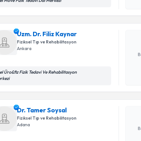
Randevu T
el Move Fizik Tedavi Dal Merkezi
Kişisel
okudum
işlenm
Uzm. Dr. F
bu uzmandan
Uzm. Dr. Filiz Kaynar
posta ile bi
Fiziksel Tıp ve Rehabilitasyon
E-posta Ad
Ankara
B
el Üro&fiz Fizik Tedavi Ve Rehabilitasyon
Randevu T
Kişisel
rkezi
okudum
işlenm
Dr. Tamer
uzmandan ra
posta ile bi
Dr. Tamer Soysal
Fiziksel Tıp ve Rehabilitasyon
E-posta Ad
Adana
B