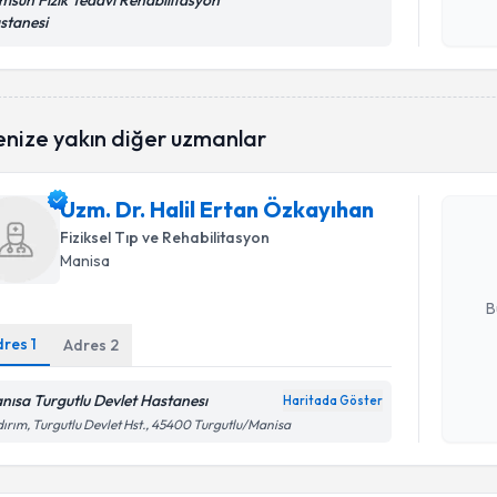
msun Fizik Tedavi Rehabilitasyon
Kişisel
stanesi
okudum
işlenm
Randevu T
enize yakın diğer uzmanlar
Uzm. Dr. 
Uzm. Dr. Halil Ertan Özkayıhan
oluşturun. 
hazırlandığ
Fiziksel Tıp ve Rehabilitasyon
Manisa
E-posta Ad
B
dres
1
Adres
2
Kişisel
nısa Turgutlu Devlet Hastanesı
Haritada Göster
okudum
Randevu T
dırım, Turgutlu Devlet Hst., 45400 Turgutlu/Manisa
işlenm
Uzm. Dr. A