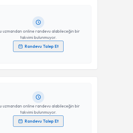
Takvim Talebini Gönder
andan randevu almanız için bir takvim
ında e-posta ile bilgilendireceğiz.
resiniz
u uzmandan online randevu alabileceğin bir
takvimi bulunmuyor.
Randevu Talep Et
 verilerimin işlenmesine ilişkin
Aydınlatma Metni
'ni
akvimi Talebi
 ve kişisel verilerimin belirtilen kapsamda
esini kabul ediyorum.
 Kemal Burkan
için randevu takvimi talebi oluşturun.
andan randevu almanız için bir takvim
Takvim Talebini Gönder
ında e-posta ile bilgilendireceğiz.
resiniz
u uzmandan online randevu alabileceğin bir
takvimi bulunmuyor.
Randevu Talep Et
akvimi Talebi
 verilerimin işlenmesine ilişkin
Aydınlatma Metni
'ni