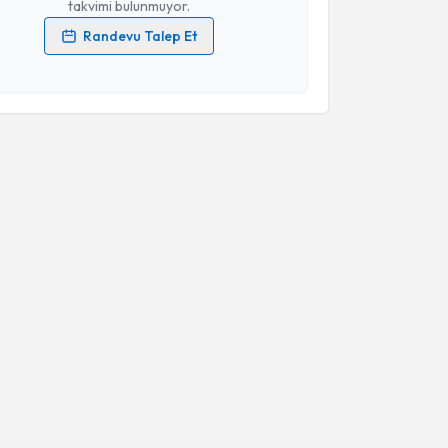
takvimi bulunmuyor.
Randevu Talep Et
 verilerimin işlenmesine ilişkin
Aydınlatma Metni
'ni
 ve kişisel verilerimin belirtilen kapsamda
esini kabul ediyorum.
Takvim Talebini Gönder