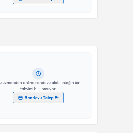
 verilerimin işlenmesine ilişkin
Aydınlatma Metni
'ni
 ve kişisel verilerimin belirtilen kapsamda
esini kabul ediyorum.
akvimi Talebi
Takvim Talebini Gönder
Halil Ertan Özkayıhan
için randevu takvimi talebi
Size bu uzmandan randevu almanız için bir takvim
ında e-posta ile bilgilendireceğiz.
resiniz
u uzmandan online randevu alabileceğin bir
takvimi bulunmuyor.
Randevu Talep Et
 verilerimin işlenmesine ilişkin
Aydınlatma Metni
'ni
 ve kişisel verilerimin belirtilen kapsamda
akvimi Talebi
esini kabul ediyorum.
yşe Duygu Şilte
için randevu takvimi talebi oluşturun.