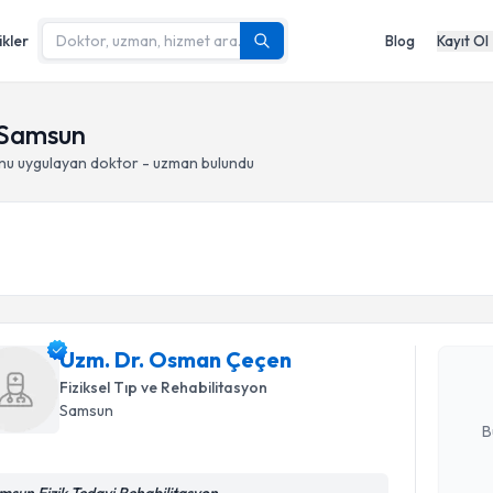
ikler
Blog
Kayıt Ol
- Samsun
onu
uygulayan doktor - uzman bulundu
Randevu T
Uzm. Dr.
Size bu uzm
Uzm. Dr. Osman Çeçen
hazırlandığ
Fiziksel Tıp ve Rehabilitasyon
E-posta Ad
Samsun
B