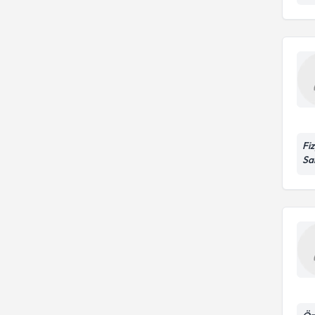
Fi
San