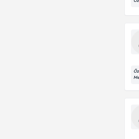
Öz
Öz
Me