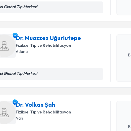
Randevu T
el Global Tıp Merkezi
Kişisel
okudum
işlenm
Dr. Muazz
Size bu uzm
hazırlandığ
Dr. Muazzez Uğurlutepe
Fiziksel Tıp ve Rehabilitasyon
E-posta Ad
Adana
B
el Global Tıp Merkezi
Randevu T
Kişisel
okudum
işlenm
Dr. Volka
uzmandan ra
Dr. Volkan Şah
posta ile bi
Fiziksel Tıp ve Rehabilitasyon
Van
E-posta Ad
B