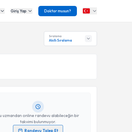
Giriş Yap
Doktor musun?
Sıralama
Akıllı Sıralama
akvimi Talebi
 Osman Çeçen
için randevu takvimi talebi oluşturun.
andan randevu almanız için bir takvim
ında e-posta ile bilgilendireceğiz.
resiniz
u uzmandan online randevu alabileceğin bir
takvimi bulunmuyor.
Randevu Talep Et