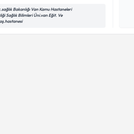
c.sağlık Bakanlığı Van Kamu Hastaneleri
liği Sağlık Bilimleri Üni.van Eğit. Ve
Kişisel
aş.hastanesi
okudum
işlenm