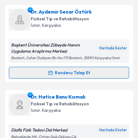
Fzt. Aleyna Tokmak
için randevu takvimi talebi
Dr. Aydemir Sezar Öztürk
oluşturun. Size bu uzmandan randevu almanız için bir
Fiziksel Tıp ve Rehabilitasyon
takvim hazırlandığında e-posta ile bilgilendireceğiz.
İzmir
, Karşıyaka
E-posta Adresiniz
Başkent Üniversitesi Zübeyde Hanım
Haritada Göster
Uygulama Araştırma Merkezi
Bostanlı, Caher Dudayev Blv No:175 Bostanlı, 35590 Karşıyaka/İzmir
Kişisel verilerimin işlenmesine ilişkin
Aydınlatma
Metni
'ni okudum ve kişisel verilerimin belirtilen
Randevu Talep Et
Randevu Takvimi Talebi
kapsamda işlenmesini kabul ediyorum.
Dr. Aydemir Sezar Öztürk
için randevu takvimi
Dr. Hatice Banu Kısmalı
Takvim Talebini Gönder
talebi oluşturun. Size bu uzmandan randevu almanız
Fiziksel Tıp ve Rehabilitasyon
için bir takvim hazırlandığında e-posta ile
İzmir
, Karşıyaka
bilgilendireceğiz.
E-posta Adresiniz
Diafiz Fizik Tedavi Dal Merkezi
Haritada Göster
Bahçelievler Mh. Orhan Şaik Gökyay Cd.