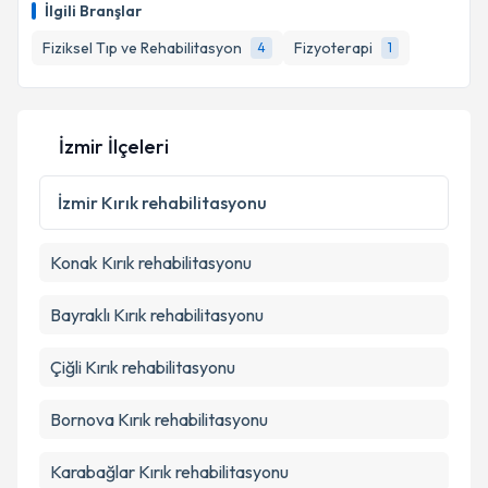
İlgili Branşlar
için bir takvim hazırlandığında e-posta ile
bilgilendireceğiz.
Fiziksel Tıp ve Rehabilitasyon
Fizyoterapi
4
1
E-posta Adresiniz
İzmir İlçeleri
Kişisel verilerimin işlenmesine ilişkin
Aydınlatma
İzmir
Kırık rehabilitasyonu
Metni
'ni okudum ve kişisel verilerimin belirtilen
kapsamda işlenmesini kabul ediyorum.
Konak
Kırık rehabilitasyonu
Takvim Talebini Gönder
Bayraklı
Kırık rehabilitasyonu
Çiğli
Kırık rehabilitasyonu
Bornova
Kırık rehabilitasyonu
Karabağlar
Kırık rehabilitasyonu