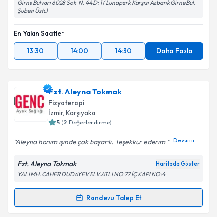
Girne Bulvarı 6028 Sok. N. 44 D: 1 ( Lunapark Karşısı Akbank Girne Bul.
Şubesi Üstü)
En Yakın Saatler
13:30
14:00
14:30
Daha Fazla
Fzt. Aleyna Tokmak
Fizyoterapi
İzmir
, Karşıyaka
5
(
2
Değerlendirme)
Devamı
Aleyna hanım işinde çok başarılı. Teşekkür ederim
Fzt. Aleyna Tokmak
Haritada Göster
YALI MH. CAHER DUDAYEV BLV.ATLI NO:77 İÇ KAPI NO:4
Randevu Talep Et
Randevu Takvimi Talebi