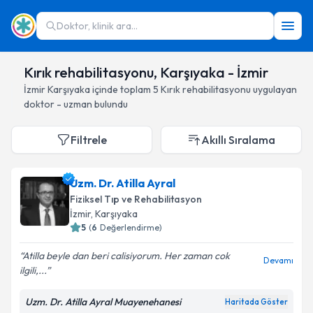
Doktor, klinik ara...
Kırık rehabilitasyonu, Karşıyaka - İzmir
İzmir
Karşıyaka
içinde toplam
5
Kırık rehabilitasyonu
uygulayan
doktor - uzman bulundu
Filtrele
Akıllı Sıralama
Uzm. Dr. Atilla Ayral
Fiziksel Tıp ve Rehabilitasyon
İzmir
, Karşıyaka
5
(
6
Değerlendirme)
Atilla beyle dan beri calisiyorum. Her zaman cok
Devamı
ilgili,...
Uzm. Dr. Atilla Ayral Muayenehanesi
Haritada Göster