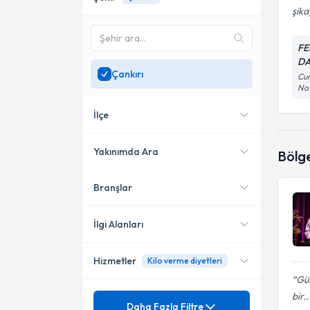
şika
FE
DA
Çankırı
Cum
No
İlçe
Yakınımda Ara
Bölg
Branşlar
Konumuma yakın uzmanları
Merkez
göster
İlgi Alanları
Hizmetler
Kilo verme diyetleri
Diyetisyen
Gül
bir..
Mezuniyet
Bağırsak Enfeksiyonu
Daha Fazla Filtre