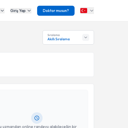
Giriş Yap
Doktor musun?
Sıralama
Akıllı Sıralama
akvimi Talebi
an Erişen
için randevu takvimi talebi oluşturun. Size
 randevu almanız için bir takvim hazırlandığında e-
lgilendireceğiz.
resiniz
u uzmandan online randevu alabileceğin bir