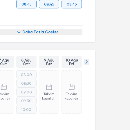
08:45
08:45
08:45
Daha Fazla Göster
7 Ağu
8 Ağu
9 Ağu
10 Ağu
Cum
Cmt
Paz
Pzt
08:00
08:30
09:00
Takvim
Takvim
Takvim
palıdır
kapalıdır
kapalıdır
09:30
10:00