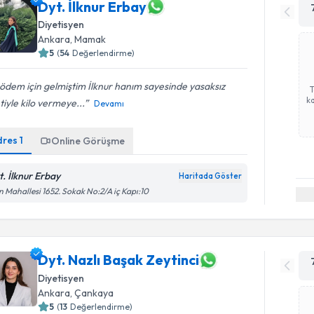
Dyt. İlknur Erbay
Diyetisyen
Ankara
, Mamak
5
(
54
Değerlendirme)
ödem için gelmiştim İlknur hanım sayesinde yasaksız
ka
tiyle kilo vermeye...
Devamı
dres
1
Online Görüşme
t. İlknur Erbay
Haritada Göster
n Mahallesi 1652. Sokak No:2/A iç Kapı:10
Dyt. Nazlı Başak Zeytinci
Diyetisyen
Ankara
, Çankaya
5
(
13
Değerlendirme)