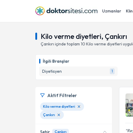
Uzmanlar
Klin
Kilo verme diyetleri, Çankırı
Çankırı
içinde toplam
10
Kilo verme diyetleri
uygul
İlgili Branşlar
Diyetisyen
1
Aktif Filtreler
Kilo verme diyetleri
Çankırı
Re
Şehir
Çankırı