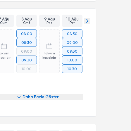
7 Ağu
8 Ağu
9 Ağu
10 Ağu
Cum
Cmt
Paz
Pzt
08:00
08:30
08:30
09:00
09:00
09:30
Takvim
Takvim
palıdır
kapalıdır
09:30
10:00
10:00
10:30
Daha Fazla Göster