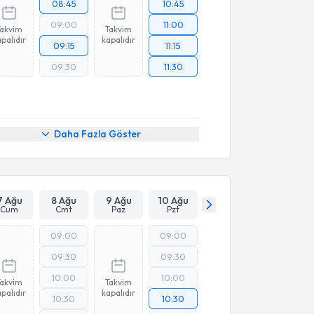
08:45
10:45
09:00
11:00
Takvim
Takvim
palıdır
kapalıdır
09:15
11:15
09:30
11:30
Daha Fazla Göster
7 Ağu
8 Ağu
9 Ağu
10 Ağu
Cum
Cmt
Paz
Pzt
09:00
09:00
09:30
09:30
10:00
10:00
Takvim
Takvim
palıdır
kapalıdır
10:30
10:30