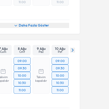
11:00
11:00
Daha Fazla Göster
7 Ağu
8 Ağu
9 Ağu
10 Ağu
Cum
Cmt
Paz
Pzt
09:00
09:00
09:30
09:30
10:00
10:00
Takvim
Takvim
palıdır
kapalıdır
10:30
10:30
11:00
11:00