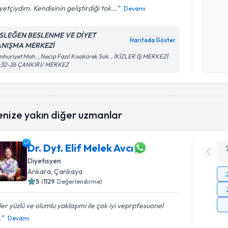
yetçiydim. Kendisinin geliştirdiği tok...
Devamı
Kişisel
SLEĞEN BESLENME VE DİYET
Haritada Göster
okudum
NIŞMA MERKEZİ
işlenm
huriyet Mah. , Necip Fazıl Kısakürek Sok. , İKİZLER İŞ MERKEZİ
:32-26 ÇANKIRI/ MERKEZ
enize yakın diğer uzmanlar
Dr. Dyt. Elif Melek Avcı
Diyetisyen
Ankara
, Çankaya
5
(
1129
Değerlendirme)
er yüzlü ve olumlu yaklaşımı ile çok iyi veprpfesuonel
.
Devamı