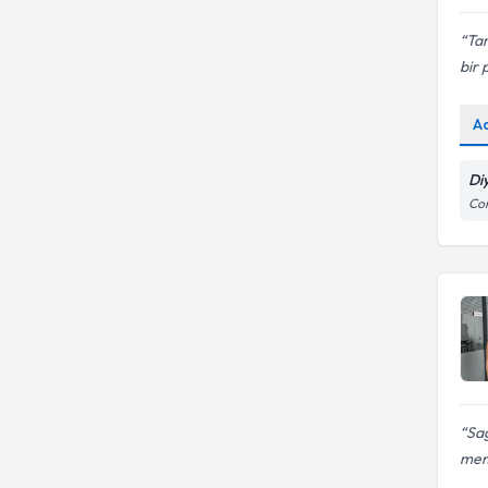
Ta
bir 
A
Di
Con
Sağ
mem