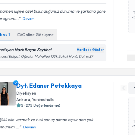
mamen kişiye özel bulunduğunuz duruma ve şartlara göre
ka
program...
Devamı
dres
1
Online Görüşme
yetisyen Nazlı Başak Zeytinci
Haritada Göster
cept Balgat, Oğuzlar Mahallesi 1381. Sokak No: 6, Daire: 27
Dyt. Edanur Petekkaya
Diyetisyen
Ankara
, Yenimahalle
5
(
275
Değerlendirme)
lıklı kilo vermek ve hızlı sonuç almak açısından çok
ka
nunum....
Devamı