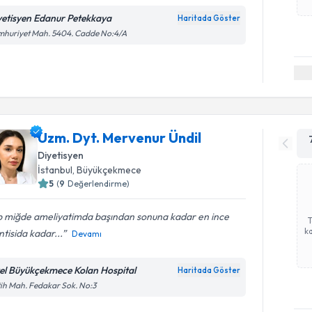
yetisyen Edanur Petekkaya
Haritada Göster
mhuriyet Mah. 5404. Cadde No:4/A
Uzm. Dyt. Mervenur Ündil
Diyetisyen
İstanbul
, Büyükçekmece
5
(
9
Değerlendirme)
p miğde ameliyatimda başından sonuna kadar en ince
ka
ntisida kadar...
Devamı
el Büyükçekmece Kolan Hospital
Haritada Göster
ih Mah. Fedakar Sok. No:3