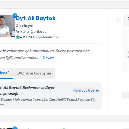
Dyt. Ali Baytok
Diyetisyen
Ankara
, Çankaya
4.9
(
161
Değerlendirme)
yetisyenimden çok memnunum. Süreç boyunca her
ka
n ilgili, motive edici...
Devamı
dres
1
Online Görüşme
t. Ali Baytok Beslenme ve Diyet
Haritada Göster
nışmanlığı
i Blokları Mah. Muhsin Yazıcıoğlu Cad. No:57/5 Kat:2 Regnum Sky
wer