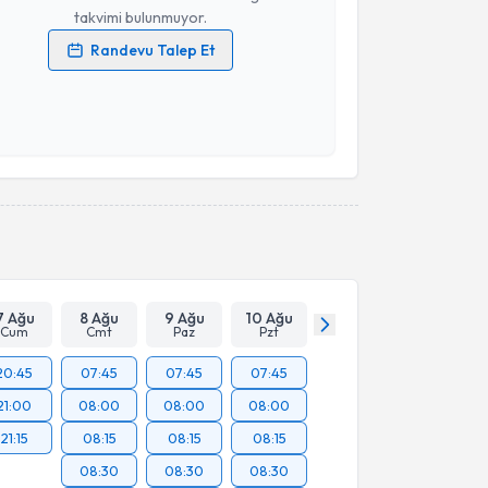
takvimi bulunmuyor.
Randevu Talep Et
 verilerimin işlenmesine ilişkin
Aydınlatma Metni
'ni
 ve kişisel verilerimin belirtilen kapsamda
esini kabul ediyorum.
Takvim Talebini Gönder
7 Ağu
8 Ağu
9 Ağu
10 Ağu
Cum
Cmt
Paz
Pzt
20:45
07:45
07:45
07:45
21:00
08:00
08:00
08:00
21:15
08:15
08:15
08:15
08:30
08:30
08:30