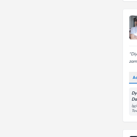
Di
zama
A
Dy
Da
İşç
To