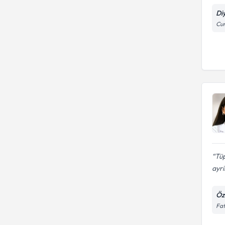
Di
Cu
Tü
ayri
Öz
Fat