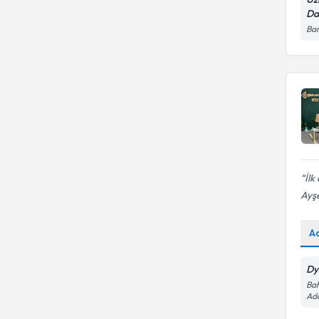
Da
Bar
İlk
Ayşe
A
Dy
Bah
Ada