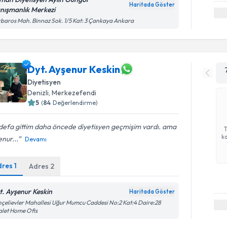
Haritada Göster
nışmanlık Merkezi
baros Mah. Binnaz Sok. 1/5 Kat: 3 Çankaya Ankara
Dyt. Ayşenur Keskin
Diyetisyen
Denizli
, Merkezefendi
5
(
84
Değerlendirme)
 defa gittim daha öncede diyetisyen geçmişim vardı. ama
ka
nur...
Devamı
dres
1
Adres
2
t. Ayşenur Keskin
Haritada Göster
çelievler Mahallesi Uğur Mumcu Caddesi No:2 Kat:4 Daire:28
let Home Ofis