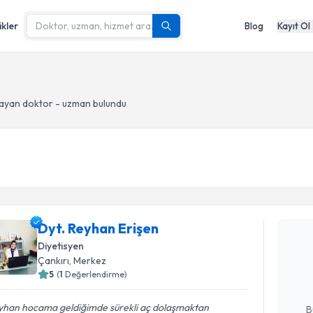
ikler
Blog
Kayıt Ol
ayan doktor - uzman bulundu
Randevu T
Dyt. Reyhan Erişen
Dyt. Reyh
Diyetisyen
bu uzmandan
Çankırı
, Merkez
posta ile bi
5
(
1
Değerlendirme)
E-posta Ad
yhan hocama geldiğimde sürekli aç dolaşmaktan
B