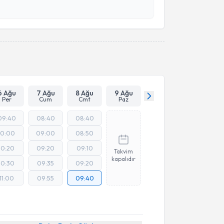
esini kabul ediyorum.
Takvim Talebini Gönder
6 Ağu
7 Ağu
8 Ağu
9 Ağu
Per
Cum
Cmt
Paz
09:40
08:40
08:40
10:00
09:00
08:50
10:20
09:20
09:10
Takvim
kapalıdır
10:30
09:35
09:20
11:00
09:55
09:40