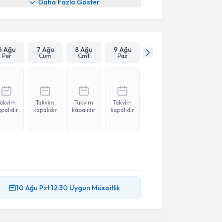
Daha Fazla Göster
6 Ağu
7 Ağu
8 Ağu
9 Ağu
Per
Cum
Cmt
Paz
Takvim
Takvim
Takvim
Takvim
palıdır
kapalıdır
kapalıdır
kapalıdır
10 Ağu
Pzt
12:30
Uygun Müsaitlik