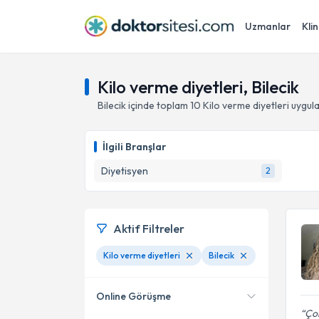
Uzmanlar
Klin
Kilo verme diyetleri, Bilecik
Bilecik
içinde toplam
10
Kilo verme diyetleri
uygula
İlgili Branşlar
Diyetisyen
2
Aktif Filtreler
Kilo verme diyetleri
Bilecik
Online Görüşme
Çok