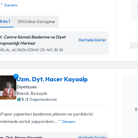
.
Devamı
dres
1
Online Görüşme
t. Cemre Kamalı Beslenme ve Diyet
Haritada Göster
nışmanlığı Merkezi
İKLAL, ALİ RIZA ÖZKAY CD. NO: 32-34
Randevu T
Uzm. Dyt.
Uzm. Dyt. Hacer Kayaalp
Size bu uzm
Diyetisyen
hazırlandığ
Bilecik
, Bozüyük
5
(
3
Değerlendirme)
E-posta Ad
B
if spor yaparken beslenme planımı ve içeriklerini
enlemede zorluk yaşıyordum....
Devamı
Kişisel
okudum
m. Dyt. Hacer Kayaalp
Haritada Göster