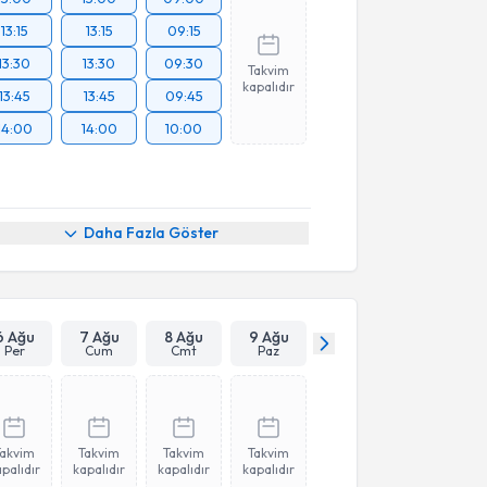
13:15
13:15
09:15
13:30
13:30
09:30
Takvim
kapalıdır
13:45
13:45
09:45
14:00
14:00
10:00
Daha Fazla Göster
6 Ağu
7 Ağu
8 Ağu
9 Ağu
Per
Cum
Cmt
Paz
Takvim
Takvim
Takvim
Takvim
palıdır
kapalıdır
kapalıdır
kapalıdır