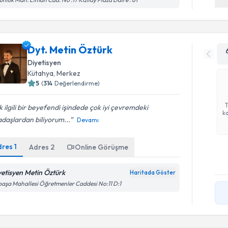
Dyt. Metin Öztürk
Diyetisyen
Kütahya
, Merkez
5
(
314
Değerlendirme)
 ilgili bir beyefendi işindede çok iyi çevremdeki
ka
daşlardan biliyorum...
Devamı
dres
1
Adres
2
Online Görüşme
yetisyen Metin Öztürk
Haritada Göster
paşa Mahallesi Öğretmenler Caddesi No:11 D:1