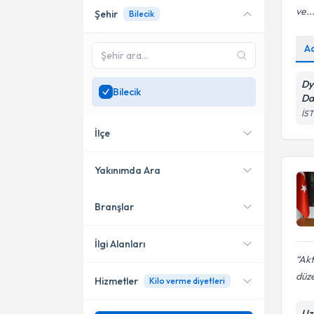
ve..
Şehir
Bilecik
Online danışmanlık sunan
uzmanları göster
A
Sadece
Bilecik
bölgesinde
uzman ara
Dy
Bilecik
Da
İST
İlçe
Yakınımda Ara
Branşlar
Konumuma yakın uzmanları
Bozüyük
göster
Merkez
İlgi Alanları
Akt
düz
Hizmetler
Kilo verme diyetleri
Diyetisyen
Uz