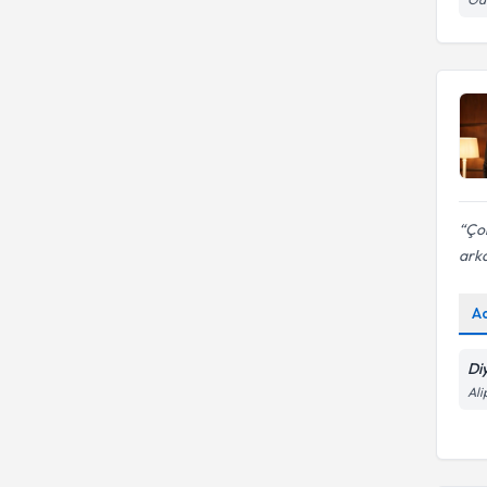
Çok
arka
A
Di
Ali