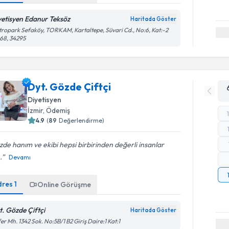
yetisyen Edanur Teksöz
Haritada Göster
ropark Sefaköy, TORKAM, Kartaltepe, Süvari Cd., No:6, Kat:-2
68, 34295
Dyt. Gözde Çiftçi
Diyetisyen
İzmir
, Ödemiş
4.9
(
89
Değerlendirme)
de hanım ve ekibi hepsi birbirinden değerli insanlar
.
Devamı
dres
1
Online Görüşme
t. Gözde Çiftçi
Haritada Göster
er Mh. 1342 Sok. No:5B/1 B2 Giriş Daire:1 Kat:1