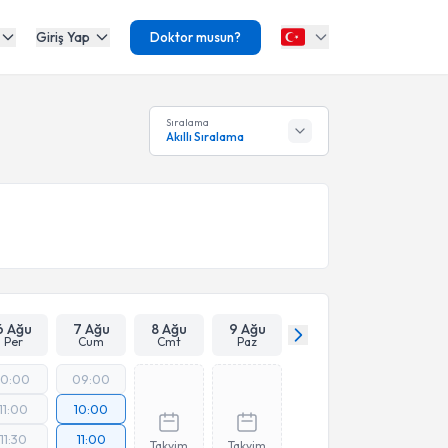
Giriş Yap
Doktor musun?
Sıralama
Akıllı Sıralama
6 Ağu
7 Ağu
8 Ağu
9 Ağu
Per
Cum
Cmt
Paz
10:00
09:00
11:00
10:00
11:30
11:00
Takvim
Takvim