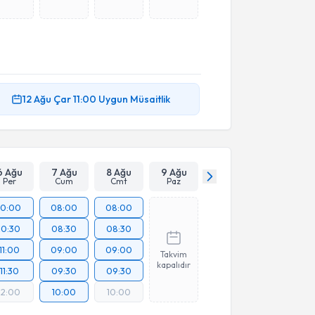
12 Ağu
Çar
11:00
Uygun Müsaitlik
6 Ağu
7 Ağu
8 Ağu
9 Ağu
Per
Cum
Cmt
Paz
10:00
08:00
08:00
10:30
08:30
08:30
11:00
09:00
09:00
Takvim
kapalıdır
11:30
09:30
09:30
12:00
10:00
10:00