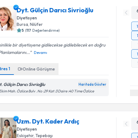
Dyt. Gülçin Darıcı Sivrioğlu
Diyetisyen
Bursa
, Nilüfer
5
(
117
Değerlendirme)
inlikle bir diyetisyene gidilecekse gidilebilecek en doğru
 Planlamalarını...
Devamı
dres
1
Online Görüşme
t. Gülçin Darıcı Sivrioğlu
Haritada Göster
Ekim Mah. Özlüce Bulv . No :29 Kat :3 Daire :40 Time Özlüce
Uzm. Dyt. Kader Ardıç
Diyetisyen
Eskişehir
, Tepebaşı