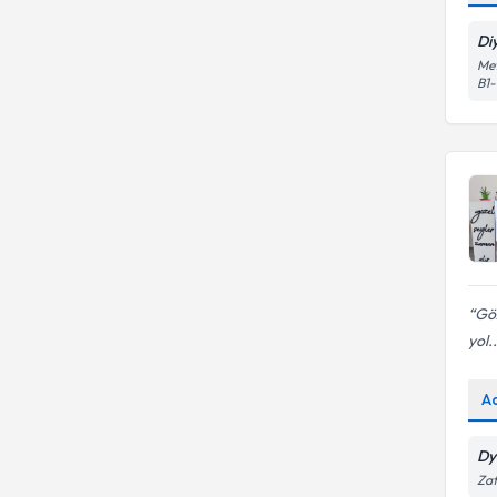
Di
Met
B1-
Göz
yol..
A
Dy
Zaf