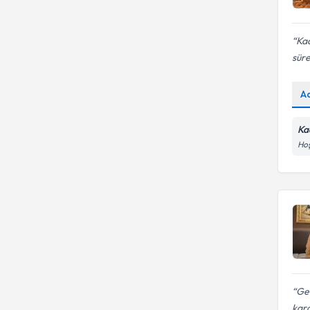
Kad
süre
A
Ka
Hoş
Gen
kard