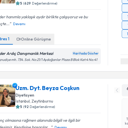
5
(
629
Değerlendirme)
er hanımla yaklaşık aydır birlikte çalışıyoruz ve bu
çte...
Devamı
dres
1
Online Görüşme
der Ardıç Danışmanlık Merkezi
Haritada Göster
nudiye mh. 734. Sok. No:21/1 Aydoğanlar Plaza B Blok Kat:4 No:41
Uzm. Dyt. Beyza Coşkun
Diyetisyen
İstanbul
, Zeytinburnu
5
(
92
Değerlendirme)
ç olmasına rağmen alanında bilgili ve ilgili bir
ka
eşimiz, Kendisine başarılar...
Devamı