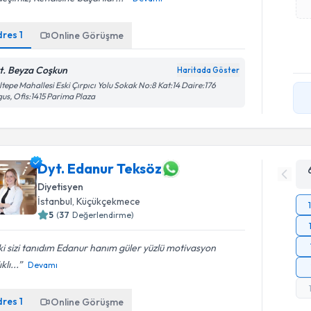
dres
1
Online Görüşme
t. Beyza Coşkun
Haritada Göster
tepe Mahallesi Eski Çırpıcı Yolu Sokak No:8 Kat:14 Daire:176
us, Ofis:1415 Parima Plaza
Dyt. Edanur Teksöz
Diyetisyen
İstanbul
, Küçükçekmece
5
(
37
Değerlendirme)
 ki sizi tanıdım Edanur hanım güler yüzlü motivasyon
klı...
Devamı
dres
1
Online Görüşme