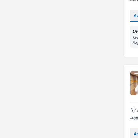
A
Dy
Mal
Reg
İyi
sağlı
A