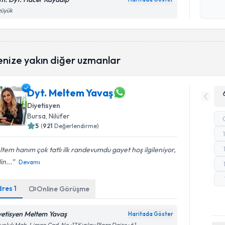
işlenm
züyük
enize yakın diğer uzmanlar
Dyt. Meltem Yavaş
Diyetisyen
Bursa
, Nilüfer
5
(
921
Değerlendirme)
tem hanım çok tatlı ilk randevumdu gayet hoş ilgileniyor,
in...
Devamı
dres
1
Online Görüşme
yetisyen Meltem Yavaş
Haritada Göster
nluk Mah. Liman Cad. No :17 Kızılay Plaza Daire : 61