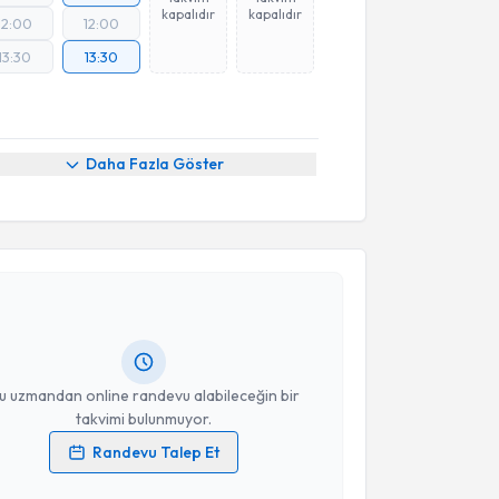
kapalıdır
kapalıdır
12:00
12:00
13:30
13:30
Daha Fazla Göster
akvimi Talebi
 Hacer Kayaalp
için randevu takvimi talebi oluşturun.
andan randevu almanız için bir takvim
ında e-posta ile bilgilendireceğiz.
resiniz
u uzmandan online randevu alabileceğin bir
takvimi bulunmuyor.
Randevu Talep Et
 verilerimin işlenmesine ilişkin
Aydınlatma Metni
'ni
 ve kişisel verilerimin belirtilen kapsamda