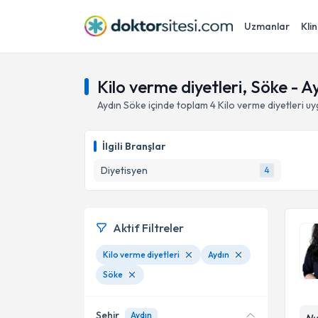
Uzmanlar
Klin
Kilo verme diyetleri, Söke - A
Aydın
Söke
içinde toplam
4
Kilo verme diyetleri
uy
İlgili Branşlar
Diyetisyen
4
Aktif Filtreler
Kilo verme diyetleri
Aydın
Söke
Şehir
Aydın