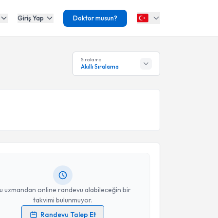
Giriş Yap
Doktor musun?
Sıralama
Akıllı Sıralama
akvimi Talebi
l Anıl
için randevu takvimi talebi oluşturun. Size bu
ndevu almanız için bir takvim hazırlandığında e-
lgilendireceğiz.
resiniz
u uzmandan online randevu alabileceğin bir
takvimi bulunmuyor.
Randevu Talep Et