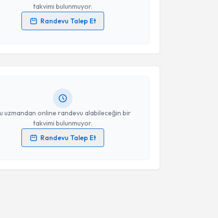
takvimi bulunmuyor.
Randevu Talep Et
akvimi Talebi
 verilerimin işlenmesine ilişkin
Aydınlatma Metni
'ni
 ve kişisel verilerimin belirtilen kapsamda
esini kabul ediyorum.
u Başar Özüdoğru
için randevu takvimi talebi
Size bu uzmandan randevu almanız için bir takvim
ında e-posta ile bilgilendireceğiz.
Takvim Talebini Gönder
resiniz
u uzmandan online randevu alabileceğin bir
takvimi bulunmuyor.
Randevu Talep Et
 verilerimin işlenmesine ilişkin
Aydınlatma Metni
'ni
 ve kişisel verilerimin belirtilen kapsamda
esini kabul ediyorum.
Takvim Talebini Gönder