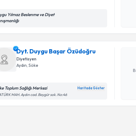
ygu Yılmaz Beslenme ve Diyet
Randevu T
Kişisel
nışmanlığı
okudum
işlenm
Dyt. Duyg
oluşturun. 
Dyt. Duygu Başar Özüdoğru
hazırlandığ
Diyetisyen
E-posta Ad
Aydın
, Söke
B
ke Toplum Sağlığı Merkezi
Haritada Göster
Kişisel
TÜRK MAH. Aydın cad. Baygür sok. No:46
okudum
işlenm