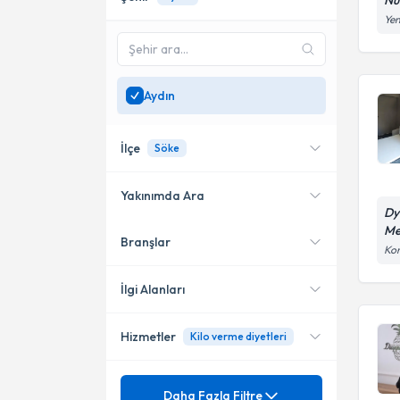
Nu
Yen
Aydın
İlçe
Söke
Yakınımda Ara
Dy
Me
Branşlar
Konumuma yakın uzmanları
Efeler
Kon
göster
Kuşadası
İlgi Alanları
Söke
Hizmetler
Kilo verme diyetleri
Diyetisyen
Mezuniyet
Kişiye Özel Diyetler
Daha Fazla Filtre