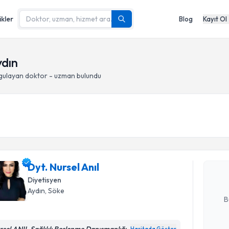
ikler
Blog
Kayıt Ol
ydın
gulayan doktor - uzman bulundu
Randevu T
Dyt. Nurse
uzmandan ra
Dyt. Nursel Anıl
posta ile bi
Diyetisyen
E-posta Ad
Aydın
, Söke
B