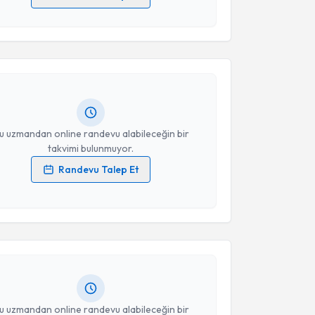
 verilerimin işlenmesine ilişkin
Aydınlatma Metni
'ni
akvimi Talebi
 ve kişisel verilerimin belirtilen kapsamda
esini kabul ediyorum.
 Çevik
için randevu takvimi talebi oluşturun. Size bu
ndevu almanız için bir takvim hazırlandığında e-
Takvim Talebini Gönder
lgilendireceğiz.
resiniz
u uzmandan online randevu alabileceğin bir
takvimi bulunmuyor.
Randevu Talep Et
 verilerimin işlenmesine ilişkin
Aydınlatma Metni
'ni
akvimi Talebi
 ve kişisel verilerimin belirtilen kapsamda
esini kabul ediyorum.
u Yılmaz
için randevu takvimi talebi oluşturun. Size bu
ndevu almanız için bir takvim hazırlandığında e-
Takvim Talebini Gönder
lgilendireceğiz.
resiniz
u uzmandan online randevu alabileceğin bir