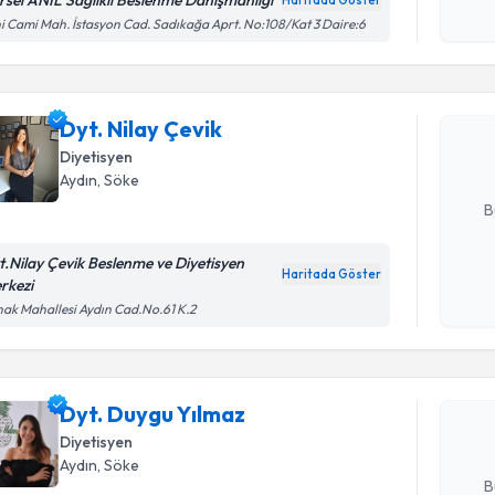
rsel ANIL Sağlıklı Beslenme Danışmanlığı
Haritada Göster
Kişisel
Randevu T
i Cami Mah. İstasyon Cad. Sadıkağa Aprt. No:108/Kat 3 Daire:6
okudum
işlenm
Dyt. Nilay
uzmandan ra
Dyt. Nilay Çevik
posta ile bi
Diyetisyen
Aydın
, Söke
E-posta Ad
B
t.Nilay Çevik Beslenme ve Diyetisyen
Haritada Göster
rkezi
Kişisel
Randevu T
ak Mahallesi Aydın Cad.No.61 K.2
okudum
işlenm
Dyt. Duyg
uzmandan ra
Dyt. Duygu Yılmaz
posta ile bi
Diyetisyen
E-posta Ad
Aydın
, Söke
B