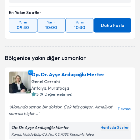
En Yakın Saatler
Yarın
Yarın
Yarın
Daha Fazla
09:30
10:00
10:30
Bölgenize yakın diğer uzmanlar
Op. Dr. Ayşe Arduçoğlu Merter
Genel Cerrahi
Antalya
, Muratpaşa
5
(
9
Değerlendirme)
Alanında uzman bir doktor. Çok titiz çalışor. Ameliyat
Devamı
sonrası hiçbir...
Op.Dr.Ayşe Arduçoğlu Merter
Haritada Göster
Kanal, Halide Edip Cd. No:9, 07080 Kepez/Antalya