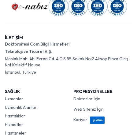
İLETİŞİM
Doktorsitesi Com Bilgi Hizmetleri
Teknoloji ve Ticaret A.Ş.
Maslak Mah. Ahi Evran Cd. A.O.S 55 Sokak No:2 Aksoy Plaza Giriş
Kat Kolektif House
İstanbul, Türkiye
SAĞLIK
PROFESYONELLER
Uzmanlar
Doktorlar İçin
Uzmanlık Alanları
Web Siteniz İçin
Hastalıklar
Kariyer
İşe Alım
Hizmetler
Hastaneler