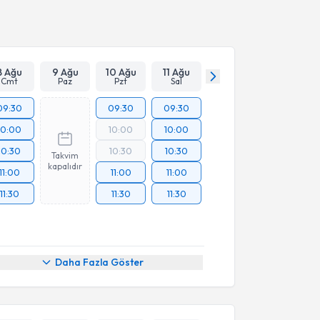
Takvim Talebini Gönder
8 Ağu
9 Ağu
10 Ağu
11 Ağu
Cmt
Paz
Pzt
Sal
09:30
09:30
09:30
10:00
10:00
10:00
10:30
10:30
10:30
Takvim
kapalıdır
11:00
11:00
11:00
11:30
11:30
11:30
Daha Fazla Göster