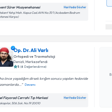
vent Sürer Muayenehanesi
Haritada Göster
akent Yahşi Mah. Kapuz Cad.AVN No:31/1 (Acıbadem Bodrum
tanesi Karşısı)
Randevu T
Op. Dr. Ali
Op. Dr. Ali Varlı
uzmandan ra
Ortopedi ve Travmatoloji
posta ile bi
Denizli
, Merkezefendi
5
(
6
Değerlendirme)
E-posta Ad
B
a önce yaşadığım dirsek kırığım sonucu yapılan tedavide
 zamanlarda...
Devamı
Kişisel
okudum
el Fizyorad Cerrahi Tıp Merkezi
Haritada Göster
işlenm
akapılar, 506.Sok. No:19 20010