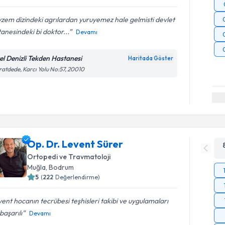
zem dizindeki agrılardan yuruyemez hale gelmisti devlet
anesindeki bi doktor...
Devamı
el Denizli Tekden Hastanesi
Haritada Göster
atdede, Karcı Yolu No:57, 20010
Op. Dr. Levent Sürer
Ortopedi ve Travmatoloji
Muğla
, Bodrum
5
(
222
Değerlendirme)
ent hocanın tecrübesi teşhisleri takibi ve uygulamaları
başarılı
Devamı