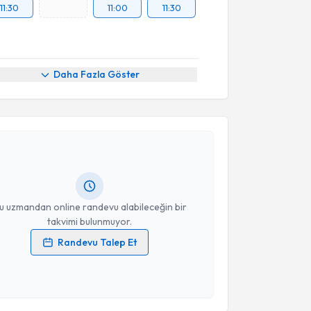
11:30
11:00
11:30
Daha Fazla Göster
akvimi Talebi
 Varlı
için randevu takvimi talebi oluşturun. Size bu
ndevu almanız için bir takvim hazırlandığında e-
lgilendireceğiz.
resiniz
u uzmandan online randevu alabileceğin bir
takvimi bulunmuyor.
Randevu Talep Et
 verilerimin işlenmesine ilişkin
Aydınlatma Metni
'ni
 ve kişisel verilerimin belirtilen kapsamda
esini kabul ediyorum.