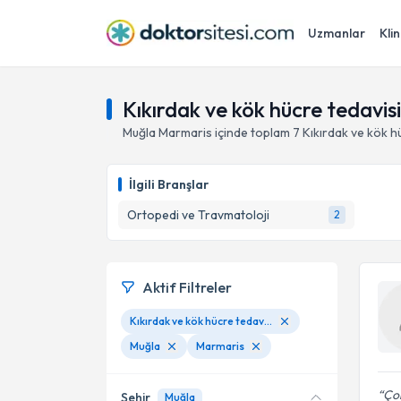
Uzmanlar
Klin
Kıkırdak ve kök hücre tedavis
Muğla
Marmaris
içinde toplam
7
Kıkırdak ve kök h
İlgili Branşlar
Ortopedi ve Travmatoloji
2
Aktif Filtreler
Kıkırdak ve kök hücre tedavisi
Muğla
Marmaris
Çok
Şehir
Muğla