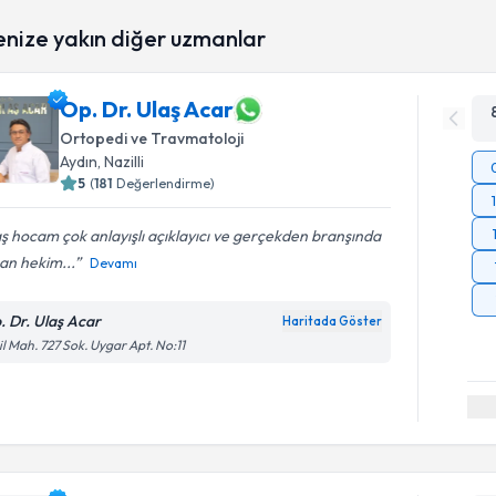
enize yakın diğer uzmanlar
Op. Dr. Ulaş Acar
Ortopedi ve Travmatoloji
Aydın
, Nazilli
5
(
181
Değerlendirme)
ş hocam çok anlayışlı açıklayıcı ve gerçekden branşında
an hekim...
Devamı
. Dr. Ulaş Acar
Haritada Göster
il Mah. 727 Sok. Uygar Apt. No:11