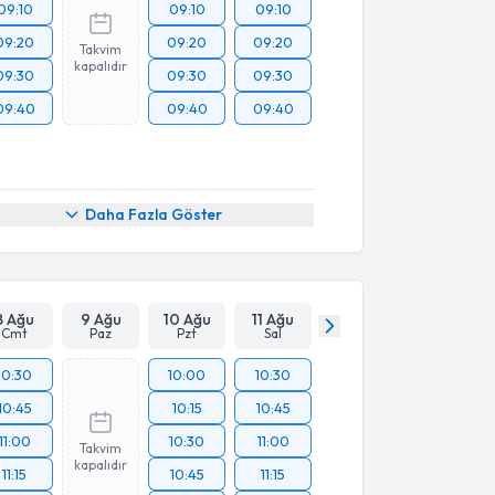
09:10
09:10
09:10
09:20
09:20
09:20
Takvim
kapalıdır
09:30
09:30
09:30
09:40
09:40
09:40
Daha Fazla Göster
8 Ağu
9 Ağu
10 Ağu
11 Ağu
Cmt
Paz
Pzt
Sal
10:30
10:00
10:30
10:45
10:15
10:45
11:00
10:30
11:00
Takvim
kapalıdır
11:15
10:45
11:15