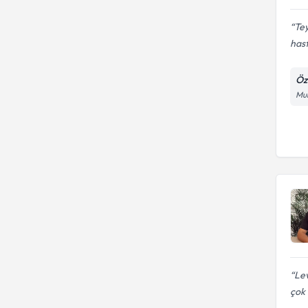
Tey
hast
Öz
Mur
Lev
çok 