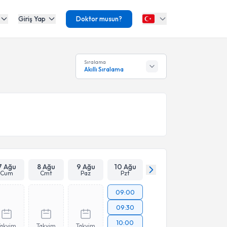
Giriş Yap
Doktor musun?
Sıralama
Akıllı Sıralama
7 Ağu
8 Ağu
9 Ağu
10 Ağu
Cum
Cmt
Paz
Pzt
09:00
09:30
10:00
Takvim
Takvim
Takvim