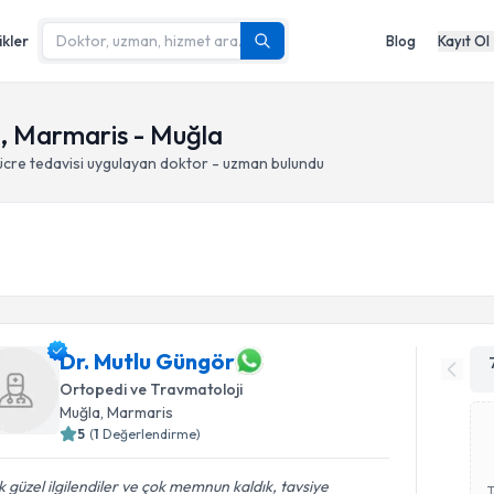
ikler
Blog
Kayıt Ol
i, Marmaris - Muğla
ücre tedavisi
uygulayan doktor - uzman bulundu
Dr. Mutlu Güngör
Ortopedi ve Travmatoloji
Muğla
, Marmaris
5
(
1
Değerlendirme)
 güzel ilgilendiler ve çok memnun kaldık, tavsiye