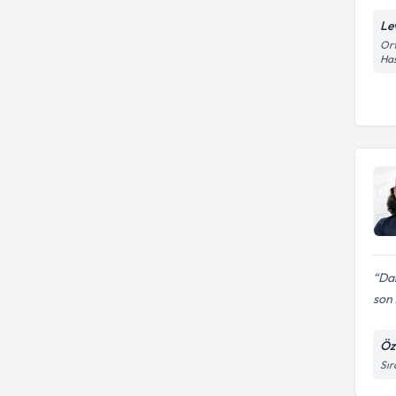
Le
Ort
Has
Dah
son
Öz
Sır