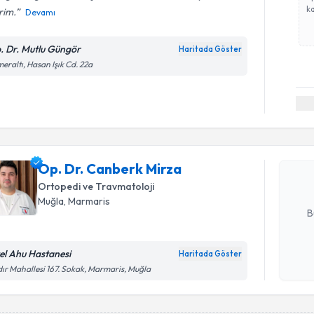
ka
rim.
Devamı
. Dr. Mutlu Güngör
Haritada Göster
eraltı, Hasan Işık Cd. 22a
Randevu T
Op. Dr. C
Size bu uzm
Op. Dr. Canberk Mirza
hazırlandığ
Ortopedi ve Travmatoloji
E-posta Ad
Muğla
, Marmaris
B
el Ahu Hastanesi
Haritada Göster
Kişisel
dır Mahallesi 167. Sokak, Marmaris, Muğla
okudum
işlenm