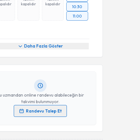
palıdır
kapalıdır
kapalıdır
10:30
11:00
akvimi Talebi
Daha Fazla Göster
anberk Mirza
için randevu takvimi talebi oluşturun.
andan randevu almanız için bir takvim
ında e-posta ile bilgilendireceğiz.
resiniz
u uzmandan online randevu alabileceğin bir
takvimi bulunmuyor.
Randevu Talep Et
 verilerimin işlenmesine ilişkin
Aydınlatma Metni
'ni
 ve kişisel verilerimin belirtilen kapsamda
esini kabul ediyorum.