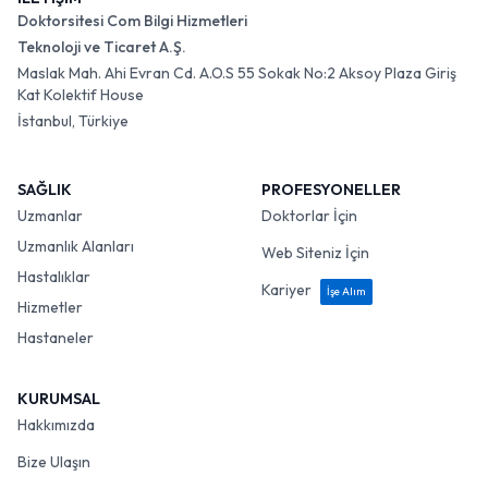
Doktorsitesi Com Bilgi Hizmetleri
Teknoloji ve Ticaret A.Ş.
Maslak Mah. Ahi Evran Cd. A.O.S 55 Sokak No:2 Aksoy Plaza Giriş
Kat Kolektif House
İstanbul, Türkiye
SAĞLIK
PROFESYONELLER
Uzmanlar
Doktorlar İçin
Uzmanlık Alanları
Web Siteniz İçin
Hastalıklar
Kariyer
İşe Alım
Hizmetler
Hastaneler
KURUMSAL
Hakkımızda
Bize Ulaşın