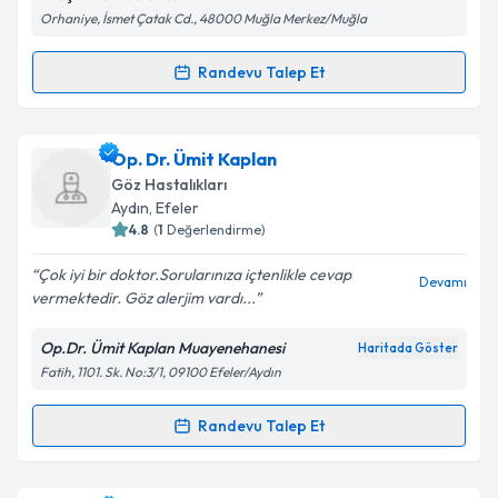
Metni
'ni okudum ve kişisel verilerimin belirtilen
Orhaniye, İsmet Çatak Cd., 48000 Muğla Merkez/Muğla
kapsamda işlenmesini kabul ediyorum.
Randevu Talep Et
Randevu Takvimi Talebi
Takvim Talebini Gönder
Uzm. Dr. Turhan Dokumacıoğlu
için randevu
Op. Dr. Ümit Kaplan
takvimi talebi oluşturun. Size bu uzmandan randevu
Göz Hastalıkları
almanız için bir takvim hazırlandığında e-posta ile
Aydın
, Efeler
bilgilendireceğiz.
4.8
(
1
Değerlendirme)
E-posta Adresiniz
Çok iyi bir doktor.Sorularınıza içtenlikle cevap
Devamı
vermektedir. Göz alerjim vardı...
Op.Dr. Ümit Kaplan Muayenehanesi
Haritada Göster
Fatih, 1101. Sk. No:3/1, 09100 Efeler/Aydın
Kişisel verilerimin işlenmesine ilişkin
Aydınlatma
Metni
'ni okudum ve kişisel verilerimin belirtilen
kapsamda işlenmesini kabul ediyorum.
Randevu Talep Et
Randevu Takvimi Talebi
Takvim Talebini Gönder