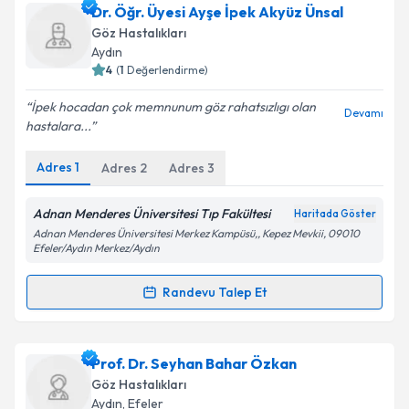
Op. Dr. Ümit Kaplan
için randevu takvimi talebi
Dr. Öğr. Üyesi Ayşe İpek Akyüz Ünsal
oluşturun. Size bu uzmandan randevu almanız için bir
Göz Hastalıkları
takvim hazırlandığında e-posta ile bilgilendireceğiz.
Aydın
4
(
1
Değerlendirme)
E-posta Adresiniz
İpek hocadan çok memnunum göz rahatsızlıgı olan
Devamı
hastalara...
Adres
1
Adres
2
Adres
3
Kişisel verilerimin işlenmesine ilişkin
Aydınlatma
Metni
'ni okudum ve kişisel verilerimin belirtilen
kapsamda işlenmesini kabul ediyorum.
Adnan Menderes Üniversitesi Tıp Fakültesi
Haritada Göster
Adnan Menderes Üniversitesi Merkez Kampüsü,, Kepez Mevkii, 09010
Efeler/Aydın Merkez/Aydın
Takvim Talebini Gönder
Randevu Talep Et
Randevu Takvimi Talebi
Dr. Öğr. Üyesi Ayşe İpek Akyüz Ünsal
için randevu
Prof. Dr. Seyhan Bahar Özkan
takvimi talebi oluşturun. Size bu uzmandan randevu
Göz Hastalıkları
almanız için bir takvim hazırlandığında e-posta ile
Aydın
, Efeler