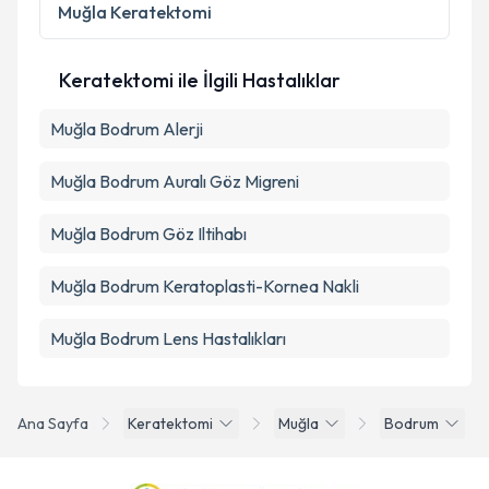
Metni
'ni okudum ve kişisel verilerimin belirtilen
Muğla
Keratektomi
kapsamda işlenmesini kabul ediyorum.
Keratektomi ile İlgili Hastalıklar
Takvim Talebini Gönder
Muğla Bodrum Alerji
Muğla Bodrum Auralı Göz Migreni
Muğla Bodrum Göz Iltihabı
Muğla Bodrum Keratoplasti-Kornea Nakli
Muğla Bodrum Lens Hastalıkları
Ana Sayfa
Keratektomi
Muğla
Bodrum