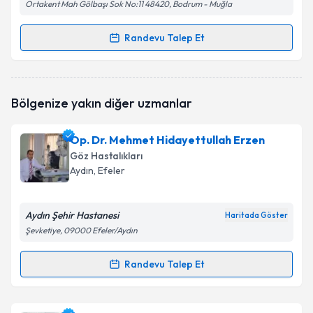
Ortakent Mah Gölbaşı Sok No:11 48420, Bodrum - Muğla
Randevu Talep Et
Randevu Takvimi Talebi
Uzm. Dr. Mustafa Emre Çakır
için randevu takvimi
Bölgenize yakın diğer uzmanlar
talebi oluşturun. Size bu uzmandan randevu almanız
için bir takvim hazırlandığında e-posta ile
bilgilendireceğiz.
Op. Dr. Mehmet Hidayettullah Erzen
Göz Hastalıkları
E-posta Adresiniz
Aydın
, Efeler
Aydın Şehir Hastanesi
Haritada Göster
Kişisel verilerimin işlenmesine ilişkin
Aydınlatma
Şevketiye, 09000 Efeler/Aydın
Metni
'ni okudum ve kişisel verilerimin belirtilen
kapsamda işlenmesini kabul ediyorum.
Randevu Talep Et
Randevu Takvimi Talebi
Takvim Talebini Gönder