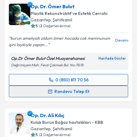
Op. Dr. Ömer Bulut
Plastik Rekonstrüktif ve Estetik Cerrahi
Gaziantep
, Şehitkamil
5
(
2
Değerlendirme)
burun amelıyatı oldum ömer hocada cok memnunum
Devamı
işini layıkıyle yapan...
Op.Dr Ömer Bulut Özel Muayenehanesi
Haritada Göster
Değirmiçem Mah. Fevzi Çakmak Bul. No:78/B
0 (850) 811 70 56
Randevu Takvimi Talebi
Randevu Talep Et
Op. Dr. Ömer Bulut
için randevu takvimi talebi
oluşturun. Size bu uzmandan randevu almanız için bir
Op. Dr. Ali Kılıç
takvim hazırlandığında e-posta ile bilgilendireceğiz.
Kulak Burun Boğaz hastalıkları - KBB
E-posta Adresiniz
Gaziantep
, Şehitkamil
5
(
2
Değerlendirme)