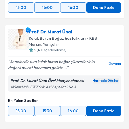
15:00
16:00
16:30
Daha Fazla
Prof. Dr. Murat Ünal
Kulak Burun Boğaz hastalıkları - KBB
Mersin
, Yenişehir
5
(
4
Değerlendirme)
Senelerdir tum kulak burun boğaz şikayetlerinizi
Devamı
değerli murat hocamiza geliriz....
Prof. Dr. Murat Ünal Özel Muayenehanesi
Haritada Göster
Akkent Mah. 23133 Sok. Asil 2 Apt Kat:2 No:3
En Yakın Saatler
15:00
15:30
16:00
Daha Fazla