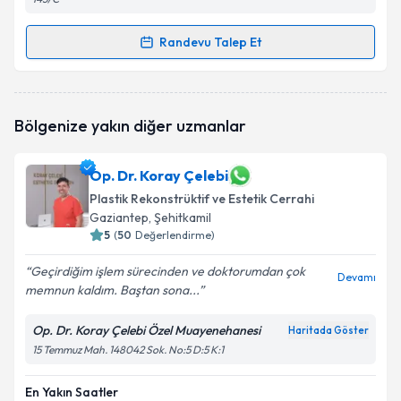
Randevu Talep Et
Randevu Takvimi Talebi
Op. Dr. Mehmet Güşen
için randevu takvimi talebi
Bölgenize yakın diğer uzmanlar
oluşturun. Size bu uzmandan randevu almanız için bir
takvim hazırlandığında e-posta ile bilgilendireceğiz.
Op. Dr. Koray Çelebi
E-posta Adresiniz
Plastik Rekonstrüktif ve Estetik Cerrahi
Gaziantep
, Şehitkamil
5
(
50
Değerlendirme)
Kişisel verilerimin işlenmesine ilişkin
Aydınlatma
Geçirdiğim işlem sürecinden ve doktorumdan çok
Devamı
Metni
'ni okudum ve kişisel verilerimin belirtilen
memnun kaldım. Baştan sona...
kapsamda işlenmesini kabul ediyorum.
Op. Dr. Koray Çelebi Özel Muayenehanesi
Haritada Göster
15 Temmuz Mah. 148042 Sok. No:5 D:5 K:1
Takvim Talebini Gönder
En Yakın Saatler