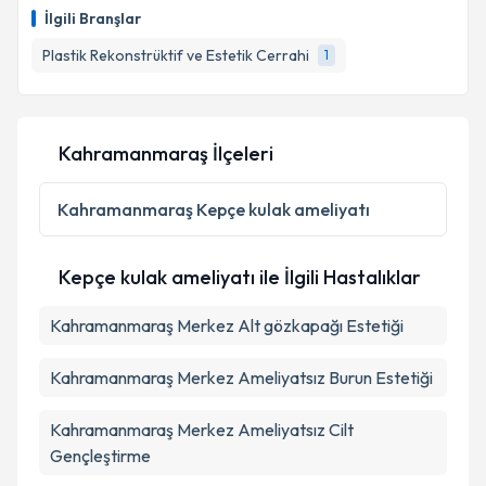
takvimi talebi oluşturun. Size bu uzmandan randevu
İlgili Branşlar
almanız için bir takvim hazırlandığında e-posta ile
bilgilendireceğiz.
Plastik Rekonstrüktif ve Estetik Cerrahi
1
E-posta Adresiniz
Kahramanmaraş İlçeleri
Kişisel verilerimin işlenmesine ilişkin
Aydınlatma
Kahramanmaraş
Kepçe kulak ameliyatı
Metni
'ni okudum ve kişisel verilerimin belirtilen
kapsamda işlenmesini kabul ediyorum.
Kepçe kulak ameliyatı ile İlgili Hastalıklar
Takvim Talebini Gönder
Kahramanmaraş Merkez Alt gözkapağı Estetiği
Kahramanmaraş Merkez Ameliyatsız Burun Estetiği
Kahramanmaraş Merkez Ameliyatsız Cilt
Gençleştirme