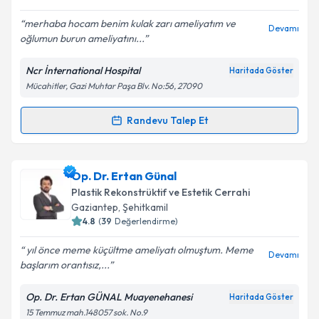
merhaba hocam benim kulak zarı ameliyatım ve
Devamı
oğlumun burun ameliyatını...
Kişisel verilerimin işlenmesine ilişkin
Aydınlatma
Metni
'ni okudum ve kişisel verilerimin belirtilen
Ncr İnternational Hospital
Haritada Göster
kapsamda işlenmesini kabul ediyorum.
Mücahitler, Gazi Muhtar Paşa Blv. No:56, 27090
Takvim Talebini Gönder
Randevu Talep Et
Randevu Takvimi Talebi
Op. Dr. Ali Kılıç
için randevu takvimi talebi oluşturun.
Op. Dr. Ertan Günal
Size bu uzmandan randevu almanız için bir takvim
Plastik Rekonstrüktif ve Estetik Cerrahi
hazırlandığında e-posta ile bilgilendireceğiz.
Gaziantep
, Şehitkamil
4.8
(
39
Değerlendirme)
E-posta Adresiniz
yıl önce meme küçültme ameliyatı olmuştum. Meme
Devamı
başlarım orantısız,...
Op. Dr. Ertan GÜNAL Muayenehanesi
Haritada Göster
Kişisel verilerimin işlenmesine ilişkin
Aydınlatma
15 Temmuz mah.148057 sok. No.9
Metni
'ni okudum ve kişisel verilerimin belirtilen