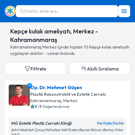
Doktor, klinik ara...
Kepçe kulak ameliyatı, Merkez -
Kahramanmaraş
Kahramanmaraş
Merkez
içinde toplam
10
Kepçe kulak ameliyatı
uygulayan doktor - uzman bulundu
Filtrele
Akıllı Sıralama
Op. Dr. Mehmet Güşen
Plastik Rekonstrüktif ve Estetik Cerrahi
Kahramanmaraş
, Merkez
5
(
5
Değerlendirme)
MG Estetik Plastik Cerrahi Kliniği
Haritada Göster
Şehit Abdullah Çavuş Mahallesi Adil Erdem Beyazıt Bulvarı Berkay Sitesi
145/C