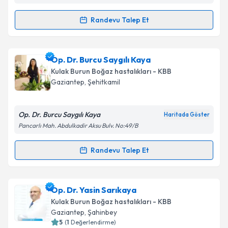
kapsamda işlenmesini kabul ediyorum.
Randevu Talep Et
Randevu Takvimi Talebi
Takvim Talebini Gönder
Op. Dr. Ertan Günal
için randevu takvimi talebi
Op. Dr. Burcu Saygılı Kaya
oluşturun. Size bu uzmandan randevu almanız için bir
Kulak Burun Boğaz hastalıkları - KBB
takvim hazırlandığında e-posta ile bilgilendireceğiz.
Gaziantep
, Şehitkamil
E-posta Adresiniz
Op. Dr. Burcu Saygılı Kaya
Haritada Göster
Pancarlı Mah. Abdulkadir Aksu Bulv. No:49/B
Kişisel verilerimin işlenmesine ilişkin
Aydınlatma
Randevu Talep Et
Randevu Takvimi Talebi
Metni
'ni okudum ve kişisel verilerimin belirtilen
kapsamda işlenmesini kabul ediyorum.
Op. Dr. Burcu Saygılı Kaya
için randevu takvimi
Op. Dr. Yasin Sarıkaya
talebi oluşturun. Size bu uzmandan randevu almanız
Takvim Talebini Gönder
Kulak Burun Boğaz hastalıkları - KBB
için bir takvim hazırlandığında e-posta ile
Gaziantep
, Şahinbey
bilgilendireceğiz.
5
(
1
Değerlendirme)