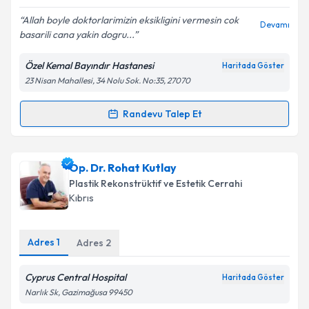
E-posta Adresiniz
Allah boyle doktorlarimizin eksikligini vermesin cok
Devamı
basarili cana yakin dogru...
Özel Kemal Bayındır Hastanesi
Haritada Göster
23 Nisan Mahallesi, 34 Nolu Sok. No:35, 27070
Kişisel verilerimin işlenmesine ilişkin
Aydınlatma
Metni
'ni okudum ve kişisel verilerimin belirtilen
kapsamda işlenmesini kabul ediyorum.
Randevu Talep Et
Randevu Takvimi Talebi
Takvim Talebini Gönder
Op. Dr. Yasin Sarıkaya
için randevu takvimi talebi
Op. Dr. Rohat Kutlay
oluşturun. Size bu uzmandan randevu almanız için bir
Plastik Rekonstrüktif ve Estetik Cerrahi
takvim hazırlandığında e-posta ile bilgilendireceğiz.
Kıbrıs
E-posta Adresiniz
Adres
1
Adres
2
Cyprus Central Hospital
Haritada Göster
Kişisel verilerimin işlenmesine ilişkin
Aydınlatma
Narlık Sk, Gazimağusa 99450
Metni
'ni okudum ve kişisel verilerimin belirtilen