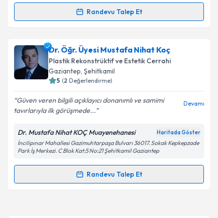
kapsamda işlenmesini kabul ediyorum.
Randevu Talep Et
Randevu Takvimi Talebi
Takvim Talebini Gönder
Op. Dr. Rohat Kutlay
için randevu takvimi talebi
Dr. Öğr. Üyesi Mustafa Nihat Koç
oluşturun. Size bu uzmandan randevu almanız için bir
Plastik Rekonstrüktif ve Estetik Cerrahi
takvim hazırlandığında e-posta ile bilgilendireceğiz.
Gaziantep
, Şehitkamil
5
(
2
Değerlendirme)
E-posta Adresiniz
Güven veren bilgili açıklayıcı donanımlı ve samimi
Devamı
tavırlarıyla ilk görüşmede...
Dr. Mustafa Nihat KOÇ Muayenehanesi
Haritada Göster
Kişisel verilerimin işlenmesine ilişkin
Aydınlatma
İncilipınar Mahallesi Gazimuhtarpaşa Bulvarı 36017. Sokak Kepkepzade
Metni
'ni okudum ve kişisel verilerimin belirtilen
Park İş Merkezi. C Blok Kat:5 No:21 Şehitkamil Gaziantep
kapsamda işlenmesini kabul ediyorum.
Randevu Talep Et
Randevu Takvimi Talebi
Takvim Talebini Gönder
Dr. Öğr. Üyesi Mustafa Nihat Koç
için randevu