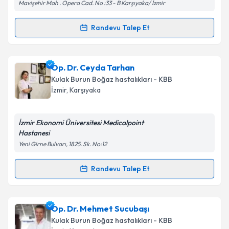
Mavişehir Mah . Opera Cad. No :33 - B Karşıyaka/ İzmir
Randevu Talep Et
Randevu Takvimi Talebi
Doç. Dr. Sercan Göde
için randevu takvimi talebi
Op. Dr. Ceyda Tarhan
oluşturun. Size bu uzmandan randevu almanız için bir
Kulak Burun Boğaz hastalıkları - KBB
takvim hazırlandığında e-posta ile bilgilendireceğiz.
İzmir
, Karşıyaka
E-posta Adresiniz
İzmir Ekonomi Üniversitesi Medicalpoint
Hastanesi
Yeni Girne Bulvarı, 1825. Sk. No:12
Kişisel verilerimin işlenmesine ilişkin
Aydınlatma
Metni
'ni okudum ve kişisel verilerimin belirtilen
Randevu Talep Et
Randevu Takvimi Talebi
kapsamda işlenmesini kabul ediyorum.
Op. Dr. Ceyda Tarhan
için randevu takvimi talebi
Op. Dr. Mehmet Sucubaşı
Takvim Talebini Gönder
oluşturun. Size bu uzmandan randevu almanız için bir
Kulak Burun Boğaz hastalıkları - KBB
takvim hazırlandığında e-posta ile bilgilendireceğiz.