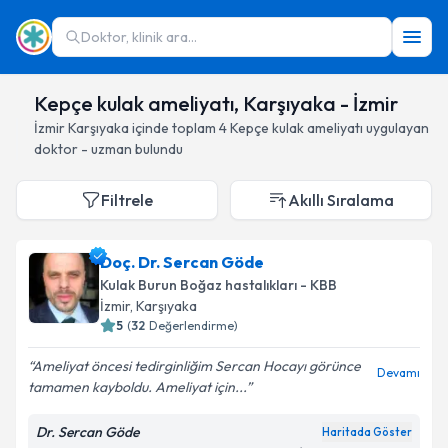
Doktor, klinik ara...
Kepçe kulak ameliyatı, Karşıyaka - İzmir
İzmir
Karşıyaka
içinde toplam
4
Kepçe kulak ameliyatı
uygulayan
doktor - uzman bulundu
Filtrele
Akıllı Sıralama
Doç. Dr. Sercan Göde
Kulak Burun Boğaz hastalıkları - KBB
İzmir
, Karşıyaka
5
(
32
Değerlendirme)
Ameliyat öncesi tedirginliğim Sercan Hocayı görünce
Devamı
tamamen kayboldu. Ameliyat için...
Dr. Sercan Göde
Haritada Göster