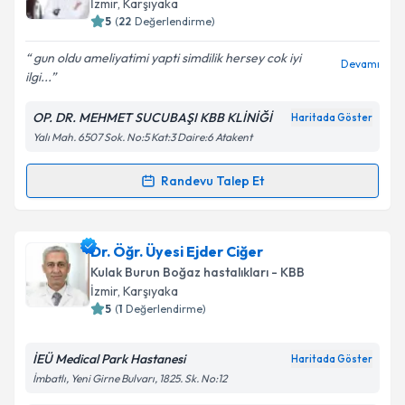
İzmir
, Karşıyaka
5
(
22
Değerlendirme)
E-posta Adresiniz
gun oldu ameliyatimi yapti simdilik hersey cok iyi
Devamı
ilgi...
OP. DR. MEHMET SUCUBAŞI KBB KLİNİĞİ
Haritada Göster
Kişisel verilerimin işlenmesine ilişkin
Aydınlatma
Yalı Mah. 6507 Sok. No:5 Kat:3 Daire:6 Atakent
Metni
'ni okudum ve kişisel verilerimin belirtilen
kapsamda işlenmesini kabul ediyorum.
Randevu Talep Et
Randevu Takvimi Talebi
Takvim Talebini Gönder
Op. Dr. Mehmet Sucubaşı
için randevu takvimi talebi
Dr. Öğr. Üyesi Ejder Ciğer
oluşturun. Size bu uzmandan randevu almanız için bir
Kulak Burun Boğaz hastalıkları - KBB
takvim hazırlandığında e-posta ile bilgilendireceğiz.
İzmir
, Karşıyaka
5
(
1
Değerlendirme)
E-posta Adresiniz
İEÜ Medical Park Hastanesi
Haritada Göster
İmbatlı, Yeni Girne Bulvarı, 1825. Sk. No:12