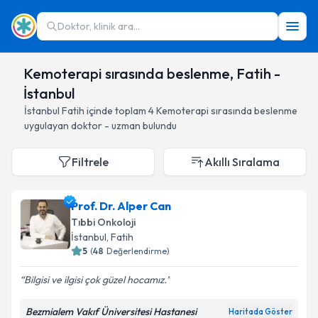
Doktor, klinik ara...
Kemoterapi sırasında beslenme, Fatih -
İstanbul
İstanbul
Fatih
içinde toplam
4
Kemoterapi sırasında beslenme
uygulayan doktor - uzman bulundu
Filtrele
Akıllı Sıralama
Prof. Dr. Alper Can
Tıbbi Onkoloji
İstanbul
, Fatih
5
(
48
Değerlendirme)
Bilgisi ve ilgisi çok güzel hocamız.
Bezmialem Vakıf Üniversitesi Hastanesi
Haritada Göster