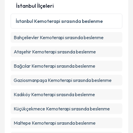
İstanbul İlçeleri
Kişisel verilerimin işlenmesine ilişkin
Aydınlatma
Metni
'ni okudum ve kişisel verilerimin belirtilen
İstanbul
Kemoterapi sırasında beslenme
kapsamda işlenmesini kabul ediyorum.
Bahçelievler
Kemoterapi sırasında beslenme
Takvim Talebini Gönder
Ataşehir
Kemoterapi sırasında beslenme
Bağcılar
Kemoterapi sırasında beslenme
Gaziosmanpaşa
Kemoterapi sırasında beslenme
Kadıköy
Kemoterapi sırasında beslenme
Küçükçekmece
Kemoterapi sırasında beslenme
Maltepe
Kemoterapi sırasında beslenme