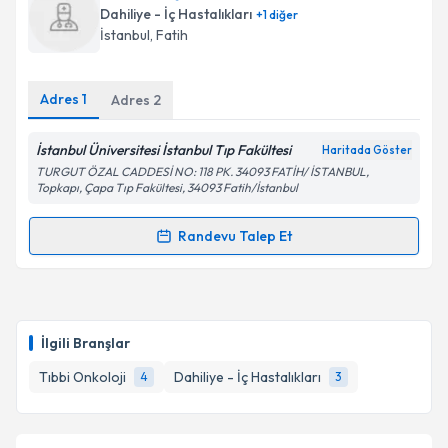
oluşturun. Size bu uzmandan randevu almanız için bir
Dahiliye - İç Hastalıkları
+
1
diğer
takvim hazırlandığında e-posta ile bilgilendireceğiz.
İstanbul
, Fatih
E-posta Adresiniz
Adres
1
Adres
2
İstanbul Üniversitesi İstanbul Tıp Fakültesi
Haritada Göster
Kişisel verilerimin işlenmesine ilişkin
Aydınlatma
TURGUT ÖZAL CADDESİ NO: 118 PK. 34093 FATİH/ İSTANBUL,
Metni
'ni okudum ve kişisel verilerimin belirtilen
Topkapı, Çapa Tıp Fakültesi, 34093 Fatih/İstanbul
kapsamda işlenmesini kabul ediyorum.
Randevu Talep Et
Randevu Takvimi Talebi
Takvim Talebini Gönder
Dr. Burak Şakar
için randevu takvimi talebi oluşturun.
Size bu uzmandan randevu almanız için bir takvim
İlgili Branşlar
hazırlandığında e-posta ile bilgilendireceğiz.
Tıbbi Onkoloji
Dahiliye - İç Hastalıkları
4
3
E-posta Adresiniz