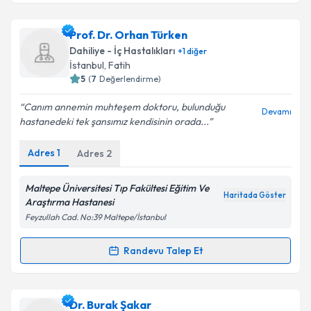
Prof. Dr. Didem Taştekin
için randevu takvimi talebi
Prof. Dr. Orhan Türken
oluşturun. Size bu uzmandan randevu almanız için bir
Dahiliye - İç Hastalıkları
+
1
diğer
takvim hazırlandığında e-posta ile bilgilendireceğiz.
İstanbul
, Fatih
5
(
7
Değerlendirme)
E-posta Adresiniz
Canım annemin muhteşem doktoru, bulunduğu
Devamı
hastanedeki tek şansımız kendisinin orada...
Adres
1
Adres
2
Kişisel verilerimin işlenmesine ilişkin
Aydınlatma
Metni
'ni okudum ve kişisel verilerimin belirtilen
kapsamda işlenmesini kabul ediyorum.
Maltepe Üniversitesi Tıp Fakültesi Eğitim Ve
Haritada Göster
Araştırma Hastanesi
Feyzullah Cad. No:39 Maltepe/İstanbul
Takvim Talebini Gönder
Randevu Talep Et
Randevu Takvimi Talebi
Prof. Dr. Orhan Türken
için randevu takvimi talebi
Dr. Burak Şakar