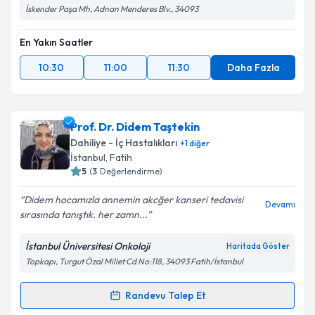
İskender Paşa Mh, Adnan Menderes Blv., 34093
En Yakın Saatler
10:30
11:00
11:30
Daha Fazla
Prof. Dr. Didem Taştekin
Dahiliye - İç Hastalıkları
+
1
diğer
İstanbul
, Fatih
5
(
3
Değerlendirme)
Didem hocamızla annemin akcğer kanseri tedavisi
Devamı
sırasında tanıştık. her zamn...
İstanbul Üniversitesi Onkoloji
Haritada Göster
Topkapı, Turgut Özal Millet Cd No:118, 34093 Fatih/İstanbul
Randevu Talep Et
Randevu Takvimi Talebi