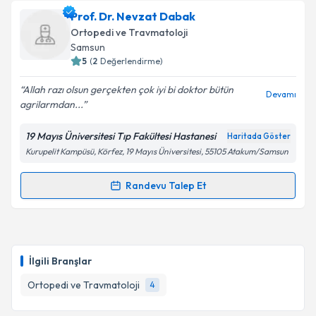
Uzm. Dr. Deniz Gürler
için randevu takvimi talebi
Prof. Dr. Nevzat Dabak
oluşturun. Size bu uzmandan randevu almanız için bir
Ortopedi ve Travmatoloji
takvim hazırlandığında e-posta ile bilgilendireceğiz.
Samsun
5
(
2
Değerlendirme)
E-posta Adresiniz
Allah razı olsun gerçekten çok iyi bi doktor bütün
Devamı
agrilarmdan...
19 Mayıs Üniversitesi Tıp Fakültesi Hastanesi
Haritada Göster
Kişisel verilerimin işlenmesine ilişkin
Aydınlatma
Kurupelit Kampüsü, Körfez, 19 Mayıs Üniversitesi, 55105 Atakum/Samsun
Metni
'ni okudum ve kişisel verilerimin belirtilen
kapsamda işlenmesini kabul ediyorum.
Randevu Talep Et
Randevu Takvimi Talebi
Takvim Talebini Gönder
Prof. Dr. Nevzat Dabak
için randevu takvimi talebi
oluşturun. Size bu uzmandan randevu almanız için bir
İlgili Branşlar
takvim hazırlandığında e-posta ile bilgilendireceğiz.
Ortopedi ve Travmatoloji
4
E-posta Adresiniz