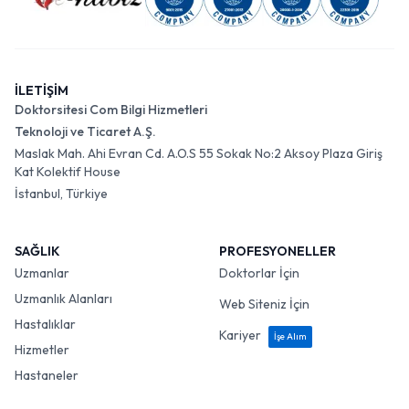
İLETİŞİM
Doktorsitesi Com Bilgi Hizmetleri
Teknoloji ve Ticaret A.Ş.
Maslak Mah. Ahi Evran Cd. A.O.S 55 Sokak No:2 Aksoy Plaza Giriş
Kat Kolektif House
İstanbul, Türkiye
SAĞLIK
PROFESYONELLER
Uzmanlar
Doktorlar İçin
Uzmanlık Alanları
Web Siteniz İçin
Hastalıklar
Kariyer
İşe Alım
Hizmetler
Hastaneler