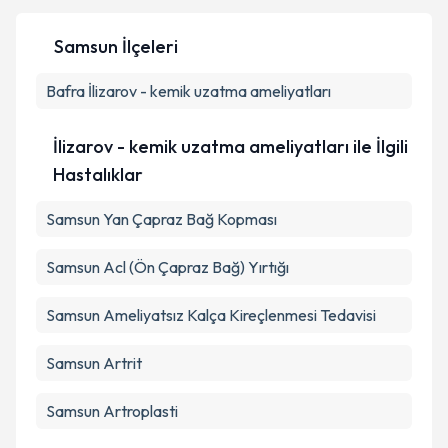
Samsun İlçeleri
Kişisel verilerimin işlenmesine ilişkin
Aydınlatma
Bafra
İlizarov - kemik uzatma ameliyatları
Metni
'ni okudum ve kişisel verilerimin belirtilen
kapsamda işlenmesini kabul ediyorum.
İlizarov - kemik uzatma ameliyatları ile İlgili
Takvim Talebini Gönder
Hastalıklar
Samsun Yan Çapraz Bağ Kopması
Samsun Acl (Ön Çapraz Bağ) Yırtığı
Samsun Ameliyatsız Kalça Kireçlenmesi Tedavisi
Samsun Artrit
Samsun Artroplasti