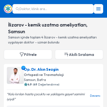
Doktor, klinik ara...
İlizarov - kemik uzatma ameliyatları,
Samsun
Samsun
içinde toplam
4
İlizarov - kemik uzatma ameliyatları
uygulayan doktor - uzman bulundu
Filtrele
Akıllı Sıralama
Op. Dr. Akın Sezgin
Ortopedi ve Travmatoloji
Samsun
, Bafra
4.9
(
49
Değerlendirme)
Kolu kırılan hasta çocuktu ve yaklaşımı gayet samimi
Devamı
iyiydi