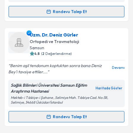
Randevu Talep Et
Randevu Takvimi Talebi
Dr. Ahmet Tolga Kütük
için randevu takvimi talebi
Uzm. Dr. Deniz Gürler
oluşturun. Size bu uzmandan randevu almanız için bir
Ortopedi ve Travmatoloji
takvim hazırlandığında e-posta ile bilgilendireceğiz.
Samsun
4.8
(
2
Değerlendirme)
E-posta Adresiniz
Benim aşil tendonum koptuktan sonra bana Deniz
Devamı
Bey'i tavsiye ettiler....
Sağlık Bilimleri Üniversitesi Samsun Eğitim
Kişisel verilerimin işlenmesine ilişkin
Aydınlatma
Haritada Göster
Araştırma Hastanesi
Metni
'ni okudum ve kişisel verilerimin belirtilen
Mekteb-i Tıbbiye-i Şahane , Selimiye Mah. Tıbbiye Cad. No:38,
kapsamda işlenmesini kabul ediyorum.
Selimiye, 34668 Üsküdar/İstanbul
Randevu Talep Et
Takvim Talebini Gönder
Randevu Takvimi Talebi