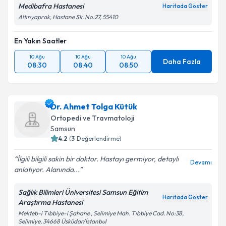
Medibafra Hastanesi
Haritada Göster
Altınyaprak, Hastane Sk. No:27, 55410
En Yakın Saatler
10 Ağu
10 Ağu
10 Ağu
Daha Fazla
08:30
08:40
08:50
Dr. Ahmet Tolga Kütük
Ortopedi ve Travmatoloji
Samsun
4.2
(
3
Değerlendirme)
İlgili bilgili sakin bir doktor. Hastayı germiyor, detaylı
Devamı
anlatıyor. Alanında...
Sağlık Bilimleri Üniversitesi Samsun Eğitim
Haritada Göster
Araştırma Hastanesi
Mekteb-i Tıbbiye-i Şahane , Selimiye Mah. Tıbbiye Cad. No:38,
Selimiye, 34668 Üsküdar/İstanbul