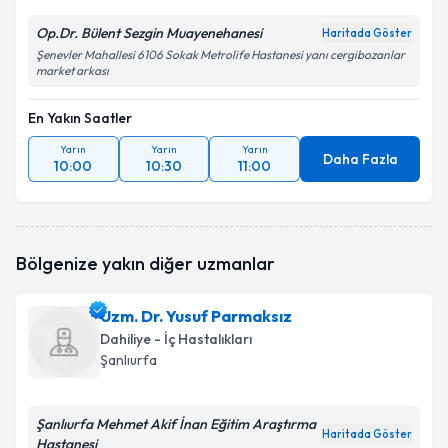
Op.Dr. Bülent Sezgin Muayenehanesi
Haritada Göster
Şenevler Mahallesi 6106 Sokak Metrolife Hastanesi yanı cergibozanlar
market arkası
En Yakın Saatler
Yarın
Yarın
Yarın
Daha Fazla
10:00
10:30
11:00
Bölgenize yakın diğer uzmanlar
Uzm. Dr. Yusuf Parmaksız
Dahiliye - İç Hastalıkları
Şanlıurfa
Şanlıurfa Mehmet Akif İnan Eğitim Araştırma
Haritada Göster
Hastanesi