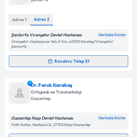
E-posta Adresiniz
Adres
2
Adres
1
Şanliurfa Vıranşehır Devlet Hastanesı
Haritada Göster
Kişisel verilerimin işlenmesine ilişkin
Aydınlatma
Viranşehir-Ceylanpınar Yolu 3. Km., 63700 Karataş/Viranşehir/
Metni
'ni okudum ve kişisel verilerimin belirtilen
Şanlıurfa
kapsamda işlenmesini kabul ediyorum.
Randevu Talep Et
Randevu Takvimi Talebi
Takvim Talebini Gönder
Ass. Dr. Onur Çakmak
için randevu takvimi talebi
Dr. Faruk Karakaş
oluşturun. Size bu uzmandan randevu almanız için bir
Ortopedi ve Travmatoloji
takvim hazırlandığında e-posta ile bilgilendireceğiz.
Gaziantep
E-posta Adresiniz
Gazıantep Nızıp Devlet Hastanesı
Haritada Göster
Fatih Sultan, Hastane Cd., 27705 Nizip/Gaziantep