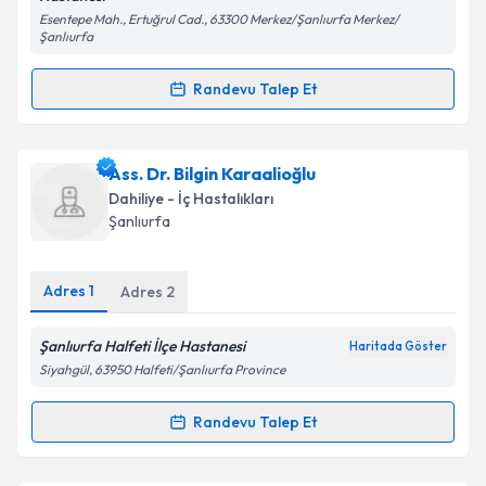
Esentepe Mah., Ertuğrul Cad., 63300 Merkez/Şanlıurfa Merkez/
Şanlıurfa
Randevu Talep Et
Randevu Takvimi Talebi
Uzm. Dr. Yusuf Parmaksız
için randevu takvimi
Ass. Dr. Bilgin Karaalioğlu
talebi oluşturun. Size bu uzmandan randevu almanız
Dahiliye - İç Hastalıkları
için bir takvim hazırlandığında e-posta ile
Şanlıurfa
bilgilendireceğiz.
E-posta Adresiniz
Adres
1
Adres
2
Şanlıurfa Halfeti İlçe Hastanesi
Haritada Göster
Siyahgül, 63950 Halfeti/Şanlıurfa Province
Kişisel verilerimin işlenmesine ilişkin
Aydınlatma
Metni
'ni okudum ve kişisel verilerimin belirtilen
Randevu Talep Et
Randevu Takvimi Talebi
kapsamda işlenmesini kabul ediyorum.