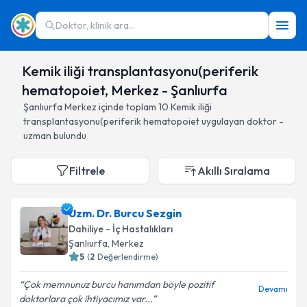
Doktor, klinik ara...
Kemik iliği transplantasyonu(periferik
hematopoiet, Merkez - Şanlıurfa
Şanlıurfa
Merkez
içinde toplam
10
Kemik iliği
transplantasyonu(periferik hematopoiet
uygulayan doktor -
uzman bulundu
Filtrele
Akıllı Sıralama
Uzm. Dr. Burcu Sezgin
Dahiliye - İç Hastalıkları
Şanlıurfa
, Merkez
5
(
2
Değerlendirme)
Çok memnunuz burcu hanımdan böyle pozitif
Devamı
doktorlara çok ihtiyacımız var...