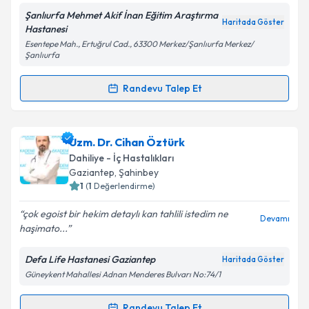
Şanlıurfa Mehmet Akif İnan Eğitim Araştırma
Haritada Göster
Hastanesi
Esentepe Mah., Ertuğrul Cad., 63300 Merkez/Şanlıurfa Merkez/
Şanlıurfa
Kişisel verilerimin işlenmesine ilişkin
Aydınlatma
Metni
'ni okudum ve kişisel verilerimin belirtilen
Randevu Talep Et
kapsamda işlenmesini kabul ediyorum.
Randevu Takvimi Talebi
Takvim Talebini Gönder
Ass. Dr. Yusuf Karadeniz
için randevu takvimi talebi
Uzm. Dr. Cihan Öztürk
oluşturun. Size bu uzmandan randevu almanız için bir
Dahiliye - İç Hastalıkları
takvim hazırlandığında e-posta ile bilgilendireceğiz.
Gaziantep
, Şahinbey
1
(
1
Değerlendirme)
E-posta Adresiniz
çok egoist bir hekim detaylı kan tahlili istedim ne
Devamı
haşimato...
Defa Life Hastanesi Gaziantep
Haritada Göster
Kişisel verilerimin işlenmesine ilişkin
Aydınlatma
Güneykent Mahallesi Adnan Menderes Bulvarı No:74/1
Metni
'ni okudum ve kişisel verilerimin belirtilen
kapsamda işlenmesini kabul ediyorum.
Randevu Talep Et