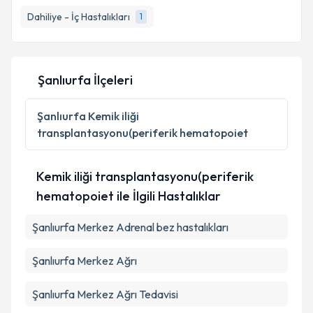
Dahiliye - İç Hastalıkları
1
E-posta Adresiniz
Şanlıurfa İlçeleri
Kişisel verilerimin işlenmesine ilişkin
Aydınlatma
Metni
'ni okudum ve kişisel verilerimin belirtilen
Şanlıurfa
Kemik iliği
kapsamda işlenmesini kabul ediyorum.
transplantasyonu(periferik hematopoiet
Takvim Talebini Gönder
Kemik iliği transplantasyonu(periferik
hematopoiet ile İlgili Hastalıklar
Şanlıurfa Merkez Adrenal bez hastalıkları
Şanlıurfa Merkez Ağrı
Şanlıurfa Merkez Ağrı Tedavisi