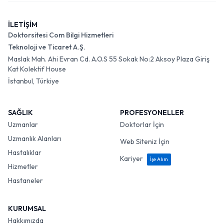
İLETİŞİM
Doktorsitesi Com Bilgi Hizmetleri
Teknoloji ve Ticaret A.Ş.
Maslak Mah. Ahi Evran Cd. A.O.S 55 Sokak No:2 Aksoy Plaza Giriş
Kat Kolektif House
İstanbul, Türkiye
SAĞLIK
PROFESYONELLER
Uzmanlar
Doktorlar İçin
Uzmanlık Alanları
Web Siteniz İçin
Hastalıklar
Kariyer
İşe Alım
Hizmetler
Hastaneler
KURUMSAL
Hakkımızda