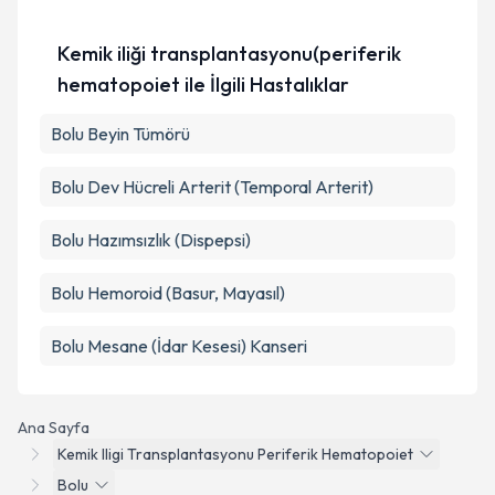
Kişisel verilerimin işlenmesine ilişkin
Aydınlatma
Kemik iliği transplantasyonu(periferik
Metni
'ni okudum ve kişisel verilerimin belirtilen
kapsamda işlenmesini kabul ediyorum.
hematopoiet ile İlgili Hastalıklar
Bolu Beyin Tümörü
Takvim Talebini Gönder
Bolu Dev Hücreli Arterit (Temporal Arterit)
Bolu Hazımsızlık (Dispepsi)
Bolu Hemoroid (Basur, Mayasıl)
Bolu Mesane (İdar Kesesi) Kanseri
Ana Sayfa
Kemik Iligi Transplantasyonu Periferik Hematopoiet
Bolu