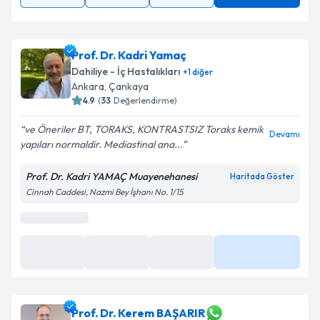
Prof. Dr. Kadri Yamaç
Dahiliye - İç Hastalıkları
+
1
diğer
Ankara
, Çankaya
4.9
(
33
Değerlendirme)
ve Öneriler BT, TORAKS, KONTRASTSIZ Toraks kemik
Devamı
yapıları normaldir. Mediastinal ana...
Prof. Dr. Kadri YAMAÇ Muayenehanesi
Haritada Göster
Cinnah Caddesi, Nazmi Bey İşhanı No. 1/15
Prof. Dr. Kerem BAŞARIR