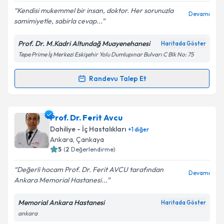
Kendisi mukemmel bir insan, doktor. Her sorunuzla
Devamı
samimiyetle, sabirla cevap...
Kişisel verilerimin işlenmesine ilişkin
Aydınlatma
Metni
'ni okudum ve kişisel verilerimin belirtilen
Prof. Dr. M.Kadri Altundağ Muayenehanesi
Haritada Göster
kapsamda işlenmesini kabul ediyorum.
Tepe Prime İş Merkezi Eskişehir Yolu Dumlupınar Bulvarı C Blk No: 75
Takvim Talebini Gönder
Randevu Talep Et
Randevu Takvimi Talebi
Prof. Dr. Kadri Altundağ
için randevu takvimi talebi
Prof. Dr. Ferit Avcu
oluşturun. Size bu uzmandan randevu almanız için bir
Dahiliye - İç Hastalıkları
+
1
diğer
takvim hazırlandığında e-posta ile bilgilendireceğiz.
Ankara
, Çankaya
5
(
2
Değerlendirme)
E-posta Adresiniz
Değerli hocam Prof. Dr. Ferit AVCU tarafından
Devamı
Ankara Memorial Hastanesi...
Memorial Ankara Hastanesi
Haritada Göster
Kişisel verilerimin işlenmesine ilişkin
Aydınlatma
ankara
Metni
'ni okudum ve kişisel verilerimin belirtilen