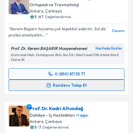
Ortopedi ve Travmatoloji
Ankara
, Çankaya
5
(
67
Değerlendirme)
Kerem Başarır hocama çok teşekkür ederim. Sol diz
Devamı
protez ameliyatım...
Prof. Dr. Kerem BAŞARIR Muayenehanesi
Haritada Göster
Kızılırmak Mah. Dumlupınar Bulv. No:3 A / Next Level Ofis A blok Kat:8
Daire:34
0 (850) 811 55 71
Randevu Takvimi Talebi
Randevu Talep Et
Prof. Dr. Kerem BAŞARIR
için randevu takvimi talebi
oluşturun. Size bu uzmandan randevu almanız için bir
Prof. Dr. Kadri Altundağ
takvim hazırlandığında e-posta ile bilgilendireceğiz.
Dahiliye - İç Hastalıkları
+
1
diğer
E-posta Adresiniz
Ankara
, Çankaya
5
(
7
Değerlendirme)