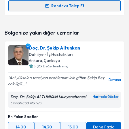
Randevu Talep Et
Randevu Takvimi Talebi
Dr. Ferhan Yılmaz
için randevu takvimi talebi
Bölgenize yakın diğer uzmanlar
oluşturun. Size bu uzmandan randevu almanız için bir
takvim hazırlandığında e-posta ile bilgilendireceğiz.
Doç. Dr. Şekip Altunkan
E-posta Adresiniz
Dahiliye - İç Hastalıkları
Ankara
, Çankaya
5
(
23
Değerlendirme)
Ani yükselen tansiyon problemim icin gittim Şekip Bey
Kişisel verilerimin işlenmesine ilişkin
Aydınlatma
Devamı
cok ilgili...
Metni
'ni okudum ve kişisel verilerimin belirtilen
kapsamda işlenmesini kabul ediyorum.
Doç. Dr. Şekip ALTUNKAN Muayenehanesi
Haritada Göster
Cinnah Cad. No: 9/3
Takvim Talebini Gönder
En Yakın Saatler
14:00
14:30
15:00
Daha Fazla