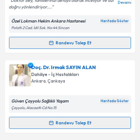
Doktor bey, tahlillerinizi detaylı olarak inceliyor ve sizi
Devamı
doğru yönlendiriyor....
Özel Lokman Hekim Ankara Hastanesi
Haritada Göster
Kişisel verilerimin işlenmesine ilişkin
Aydınlatma
Polatlı 2 Cad. İdil Sok. No:44 Sincan
Metni
'ni okudum ve kişisel verilerimin belirtilen
kapsamda işlenmesini kabul ediyorum.
Randevu Talep Et
Randevu Takvimi Talebi
Takvim Talebini Gönder
Prof. Dr. Ali Koşar
için randevu takvimi talebi
Doç. Dr. Irmak SAYIN ALAN
oluşturun. Size bu uzmandan randevu almanız için bir
Dahiliye - İç Hastalıkları
takvim hazırlandığında e-posta ile bilgilendireceğiz.
Ankara
, Çankaya
E-posta Adresiniz
Güven Çayyolu Sağlıklı Yaşam
Haritada Göster
Çayyolu, Alacaatlı Cd No:15
Kişisel verilerimin işlenmesine ilişkin
Aydınlatma
Randevu Talep Et
Randevu Takvimi Talebi
Metni
'ni okudum ve kişisel verilerimin belirtilen
kapsamda işlenmesini kabul ediyorum.