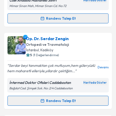
Özel Anadolu Hastanesi Silivri
Haritada Göster
Mimar Sinan Mah, Mimar Sinan Cd. No:72
Randevu Talep Et
Randevu Takvimi Talebi
Doç. Dr. Çağdaş Pamuk
için randevu takvimi talebi
Op. Dr. Serdar Zengin
oluşturun. Size bu uzmandan randevu almanız için bir
Ortopedi ve Travmatoloji
takvim hazırlandığında e-posta ile bilgilendireceğiz.
İstanbul
, Kadıköy
5
(
1
Değerlendirme)
E-posta Adresiniz
Serdar beyi tanımaktan çok mutluyum,hem güleryüzlü
Devamı
hem maharetli elleriyle,yıllardır çektiğim...
İntermed Doktor Ofisleri Caddebostan
Haritada Göster
Kişisel verilerimin işlenmesine ilişkin
Aydınlatma
Bağdat Cad. Şimşek Sok. No: 2/4 Caddebostan
Metni
'ni okudum ve kişisel verilerimin belirtilen
kapsamda işlenmesini kabul ediyorum.
Randevu Talep Et
Randevu Takvimi Talebi
Takvim Talebini Gönder