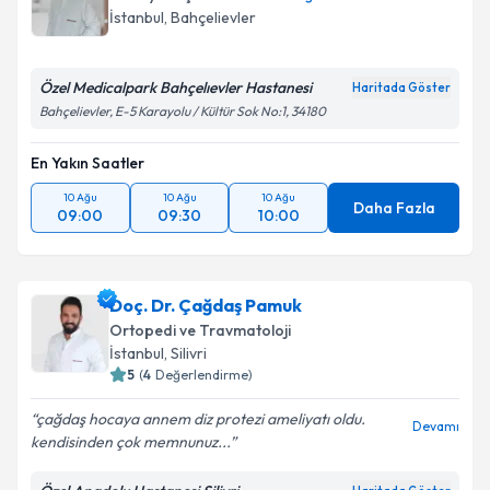
için bir takvim hazırlandığında e-posta ile
İstanbul
, Bahçelievler
bilgilendireceğiz.
E-posta Adresiniz
Özel Medicalpark Bahçelıevler Hastanesi
Haritada Göster
Bahçelievler, E-5 Karayolu / Kültür Sok No:1, 34180
En Yakın Saatler
Kişisel verilerimin işlenmesine ilişkin
Aydınlatma
10 Ağu
10 Ağu
10 Ağu
Metni
'ni okudum ve kişisel verilerimin belirtilen
Daha Fazla
09:00
09:30
10:00
kapsamda işlenmesini kabul ediyorum.
Takvim Talebini Gönder
Doç. Dr. Çağdaş Pamuk
Ortopedi ve Travmatoloji
İstanbul
, Silivri
5
(
4
Değerlendirme)
çağdaş hocaya annem diz protezi ameliyatı oldu.
Devamı
kendisinden çok memnunuz...