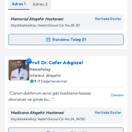
Adres
1
Adres
2
Memorial Ataşehir Hastanesi
Haritada Göster
Kişisel verilerimin işlenmesine ilişkin
Aydınlatma
Küçükbakkalköy, Vedat Günyol Cd. No:28-30
Metni
'ni okudum ve kişisel verilerimin belirtilen
kapsamda işlenmesini kabul ediyorum.
Randevu Talep Et
Randevu Takvimi Talebi
Takvim Talebini Gönder
Prof. Dr. Selami Çakmak
için randevu takvimi talebi
Prof. Dr. Cafer Adıgüzel
oluşturun. Size bu uzmandan randevu almanız için bir
Hematoloji
takvim hazırlandığında e-posta ile bilgilendireceğiz.
İstanbul
, Ataşehir
5
(
1
Değerlendirme)
E-posta Adresiniz
Canım doktorum senin gibi hastasına hassas
Devamı
davranan ve işinde bu...
Medicana Ataşehir Hastanesi
Haritada Göster
Kişisel verilerimin işlenmesine ilişkin
Aydınlatma
Küçükbakkalköy, Vedat Günyol Cd. No:24, 34750
Metni
'ni okudum ve kişisel verilerimin belirtilen
kapsamda işlenmesini kabul ediyorum.