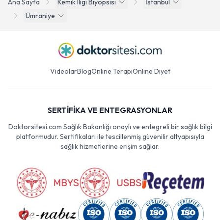
Ana Sayfa
Kemik Iligi Biyopsisi
İstanbul
Ümraniye
Videolar
Blog
Online Terapi
Online Diyet
SERTİFİKA VE ENTEGRASYONLAR
Doktorsitesi.com Sağlık Bakanlığı onaylı ve entegreli bir sağlık bilgi
platformudur. Sertifikaları ile tescillenmiş güvenilir altyapısıyla
sağlık hizmetlerine erişim sağlar.