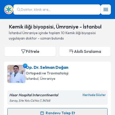
Doktor, klinik ara...
Kemik iliği biyopsisi, Ümraniye - İstanbul
İstanbul
Ümraniye
içinde toplam
10
Kemik iliği biyopsisi
uygulayan doktor - uzman bulundu
Filtrele
Akıllı Sıralama
Op. Dr. Selman Doğan
Ortopedi ve Travmatoloji
İstanbul
, Ümraniye
Hisar Hospital Intercontinental
Haritada Göster
Saray, Site Yolu Cd No:7, 34768
Randevu Talep Et