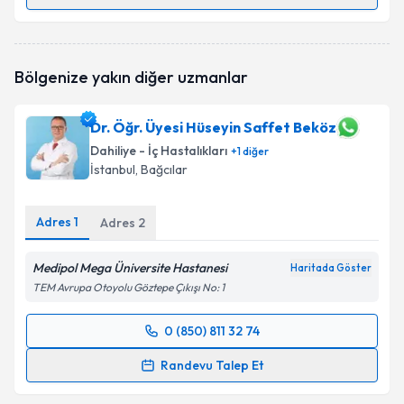
Randevu Takvimi Talebi
Op. Dr. Selman Doğan
için randevu takvimi talebi
Bölgenize yakın diğer uzmanlar
oluşturun. Size bu uzmandan randevu almanız için bir
takvim hazırlandığında e-posta ile bilgilendireceğiz.
Dr. Öğr. Üyesi Hüseyin Saffet Beköz
E-posta Adresiniz
Dahiliye - İç Hastalıkları
+
1
diğer
İstanbul
, Bağcılar
Adres
1
Kişisel verilerimin işlenmesine ilişkin
Adres
2
Aydınlatma
Metni
'ni okudum ve kişisel verilerimin belirtilen
kapsamda işlenmesini kabul ediyorum.
Medipol Mega Üniversite Hastanesi
Haritada Göster
TEM Avrupa Otoyolu Göztepe Çıkışı No: 1
Takvim Talebini Gönder
0 (850) 811 32 74
Randevu Takvimi Talebi
Randevu Talep Et
Dr. Öğr. Üyesi Hüseyin Saffet Beköz
için randevu