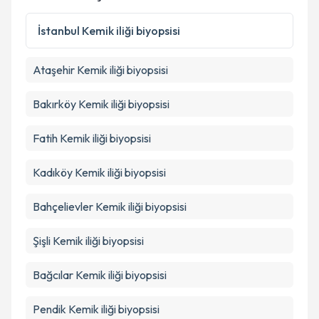
Kişisel verilerimin işlenmesine ilişkin
Aydınlatma
Metni
'ni okudum ve kişisel verilerimin belirtilen
İstanbul
Kemik iliği biyopsisi
kapsamda işlenmesini kabul ediyorum.
Ataşehir
Kemik iliği biyopsisi
Takvim Talebini Gönder
Bakırköy
Kemik iliği biyopsisi
Fatih
Kemik iliği biyopsisi
Kadıköy
Kemik iliği biyopsisi
Bahçelievler
Kemik iliği biyopsisi
Şişli
Kemik iliği biyopsisi
Bağcılar
Kemik iliği biyopsisi
Pendik
Kemik iliği biyopsisi