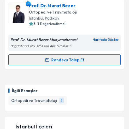
Op. Dr. Serdar Zengin
için randevu takvimi talebi
Prof. Dr. Murat Bezer
oluşturun. Size bu uzmandan randevu almanız için bir
Ortopedi ve Travmatoloji
takvim hazırlandığında e-posta ile bilgilendireceğiz.
İstanbul
, Kadıköy
5
(
1
Değerlendirme)
E-posta Adresiniz
Prof. Dr. Murat Bezer Muayanehanesi
Haritada Göster
Bağdat Cad. No: 325 Eren Apt. D/5 Kat: 3
Kişisel verilerimin işlenmesine ilişkin
Aydınlatma
Randevu Talep Et
Randevu Takvimi Talebi
Metni
'ni okudum ve kişisel verilerimin belirtilen
kapsamda işlenmesini kabul ediyorum.
Prof. Dr. Murat Bezer
için randevu takvimi talebi
Takvim Talebini Gönder
oluşturun. Size bu uzmandan randevu almanız için bir
İlgili Branşlar
takvim hazırlandığında e-posta ile bilgilendireceğiz.
Ortopedi ve Travmatoloji
1
E-posta Adresiniz
İstanbul İlçeleri