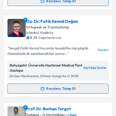
Randevu Talep Et
Randevu Takvimi Talebi
Takvim Talebini Gönder
Prof. Dr. Cafer Adıgüzel
için randevu takvimi talebi
Op. Dr. Fatih Kemal Doğan
oluşturun. Size bu uzmandan randevu almanız için bir
Ortopedi ve Travmatoloji
takvim hazırlandığında e-posta ile bilgilendireceğiz.
İstanbul
, Kadıköy
5
(
10
Değerlendirme)
E-posta Adresiniz
Sevgili Fatih Kemal hocamla tesadüfen karşılaştık.
Devamı
Halısahada ilk sakatlandıktan sonra...
Bahçeşehir Üniversite Hastanesi Medical Park
Kişisel verilerimin işlenmesine ilişkin
Aydınlatma
Haritada Göster
Göztepe
Metni
'ni okudum ve kişisel verilerimin belirtilen
E5 Üzeri Merdivenköy, 23 Nisan Sokagi No:17, 34732
kapsamda işlenmesini kabul ediyorum.
Randevu Talep Et
Randevu Takvimi Talebi
Takvim Talebini Gönder
Op. Dr. Fatih Kemal Doğan
için randevu takvimi
Prof. Dr. Burhan Turgut
talebi oluşturun. Size bu uzmandan randevu almanız
Dahiliye - İç Hastalıkları
+
1
diğer