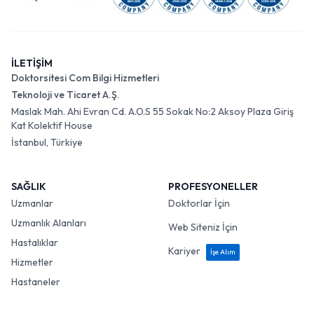
İLETİŞİM
Doktorsitesi Com Bilgi Hizmetleri
Teknoloji ve Ticaret A.Ş.
Maslak Mah. Ahi Evran Cd. A.O.S 55 Sokak No:2 Aksoy Plaza Giriş
Kat Kolektif House
İstanbul, Türkiye
SAĞLIK
PROFESYONELLER
Uzmanlar
Doktorlar İçin
Uzmanlık Alanları
Web Siteniz İçin
Hastalıklar
Kariyer
İşe Alım
Hizmetler
Hastaneler