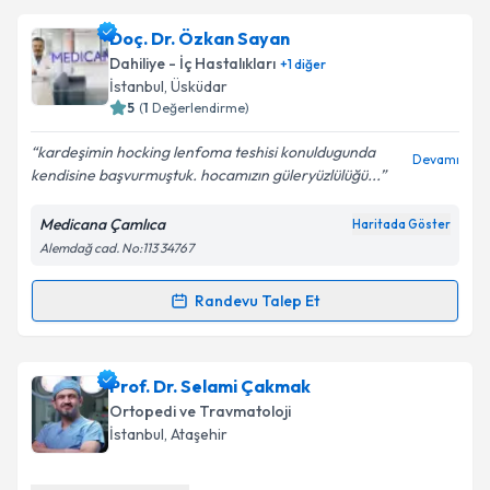
takvimi talebi oluşturun. Size bu uzmandan randevu
Doç. Dr. Özkan Sayan
almanız için bir takvim hazırlandığında e-posta ile
bilgilendireceğiz.
Dahiliye - İç Hastalıkları
+
1
diğer
İstanbul
, Üsküdar
E-posta Adresiniz
5
(
1
Değerlendirme)
kardeşimin hocking lenfoma teshisi konuldugunda
Devamı
kendisine başvurmuştuk. hocamızın güleryüzlülüğü...
Kişisel verilerimin işlenmesine ilişkin
Aydınlatma
Medicana Çamlıca
Haritada Göster
Metni
'ni okudum ve kişisel verilerimin belirtilen
Alemdağ cad. No:113 34767
kapsamda işlenmesini kabul ediyorum.
Randevu Talep Et
Randevu Takvimi Talebi
Takvim Talebini Gönder
Doç. Dr. Özkan Sayan
için randevu takvimi talebi
Prof. Dr. Selami Çakmak
oluşturun. Size bu uzmandan randevu almanız için bir
Ortopedi ve Travmatoloji
takvim hazırlandığında e-posta ile bilgilendireceğiz.
İstanbul
, Ataşehir
E-posta Adresiniz