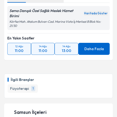
Sema Danışık Özel Sağlık Meslek Hizmet
Haritada Göster
Birimi
Körfez Mah. Atakum Bulvarı Cad. Marina Vista İş Merkezi B Blok No:
21/30
En Yakın Saatler
12 Ağu
14 Ağu
14 Ağu
Daha Fazla
11:00
11:00
13:00
İlgili Branşlar
Fizyoterapi
1
Samsun İlçeleri