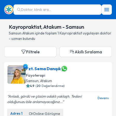
Doktor, klinik ara...
Kayropraktist, Atakum - Samsun
Samsun
Atakum
içinde toplam
1
Kayropraktist
uygulayan doktor
- uzman bulundu
Filtrele
Akıllı Sıralama
Fzt. Sema Danışık
Fizyoterapi
Samsun
, Atakum
4.9
(
20
Değerlendirme)
Anladı, gördü ve çözüm odaklı yaklaştı. Tedavi
Devamı
olduğunuzu bile anlamayacağınız...
Adres
1
Online Görüşme