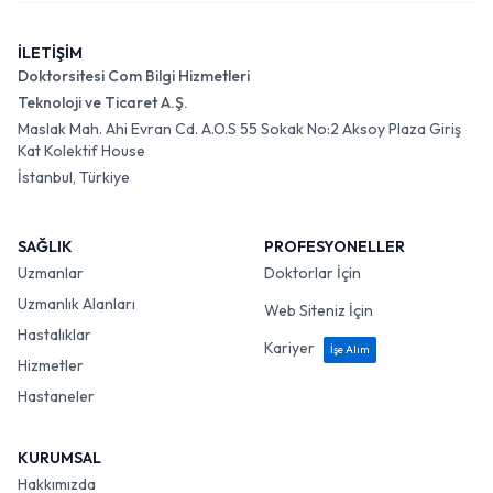
İLETİŞİM
Doktorsitesi Com Bilgi Hizmetleri
Teknoloji ve Ticaret A.Ş.
Maslak Mah. Ahi Evran Cd. A.O.S 55 Sokak No:2 Aksoy Plaza Giriş
Kat Kolektif House
İstanbul, Türkiye
SAĞLIK
PROFESYONELLER
Uzmanlar
Doktorlar İçin
Uzmanlık Alanları
Web Siteniz İçin
Hastalıklar
Kariyer
İşe Alım
Hizmetler
Hastaneler
KURUMSAL
Hakkımızda