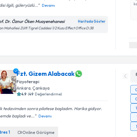
ka
isi ilgili, güleryüzlü...
Devamı
of. Dr. Öznur Öken Muayenehanesi
Haritada Göster
n Mahallesi Zülfi Tigrel Caddesi 1/2 Kuzu Effect Office D:38
Fzt. Gizem Alabacak
Fizyoterapi
Ankara
, Çankaya
4.9
(
49
Değerlendirme)
ik tedavimden sonra pilatese başladım. Harika gidiyor.
emde başladı ve...
Devamı
dres
1
Online Görüşme