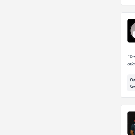
Ted
atl
Do
Kor