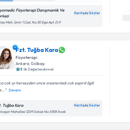
zyomedic Fizyoterapi Danışmanlık Ve
Haritada Göster
rkezi
ılay Mah. İzmir 1 Cad. No:30 Ege Apt. D:9
Fzt. Tuğba Kara
Fizyoterapi
Ankara
, Gölbaşı
5
(
4
Değerlendirme)
a cok ıyı herseyden once ınsanevladı cok espırıli ilgili
...
Devamı
t. Tuğba Kara
Haritada Göster
ılcaşar Mahallesi 1209 Sokak No:3 B18 İncek