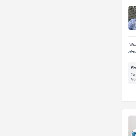
Bab
alma
Fz
Yen
No: