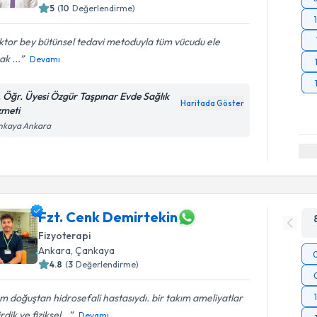
5
(
10
Değerlendirme)
tor bey bütünsel tedavi metoduyla tüm vücudu ele
ak ...
Devamı
. Öğr. Üyesi Özgür Taşpınar Evde Sağlık
Haritada Göster
zmeti
nkaya Ankara
Fzt. Cenk Demirtekin
Fizyoterapi
Ankara
, Çankaya
4.8
(
3
Değerlendirme)
ım doğuştan hidrosefali hastasıydı. bir takım ameliyatlar
rdik ve fiziksel...
Devamı