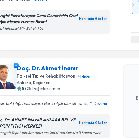
right Fizyoterapist Cenk Demirtekin Özel
Haritada Göster
ğlık Meslek Hizmet Birimi
al Mahallesi 694 Sokak 7/A
Randevu T
Doç. Dr. A
Doç. Dr. Ahmet İnanır
Size bu uzm
Fiziksel Tıp ve Rehabilitasyon
+
1
diğer
hazırlandığ
Ankara
, Keçiören
5
(
26
Değerlendirme)
E-posta Ad
B
ır bel fıtığı hastasıyım.Bunla ılgili olarak tane...
Devamı
ç. Dr. AHMET İNANIR ANKARA BEL VE
Kişisel
Haritada Göster
YUN FITIĞI MERKEZİ
okudum
işlenm
argah Tepe Mah.Sanatorium Cad.Kırca Sok.No 11 Banka evleri