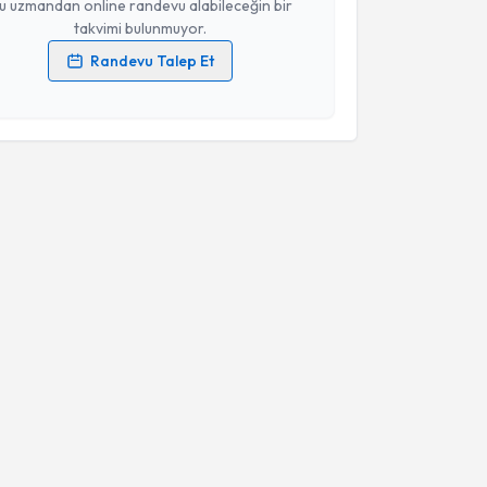
u uzmandan online randevu alabileceğin bir
takvimi bulunmuyor.
Randevu Talep Et
 verilerimin işlenmesine ilişkin
Aydınlatma Metni
'ni
 ve kişisel verilerimin belirtilen kapsamda
esini kabul ediyorum.
Takvim Talebini Gönder