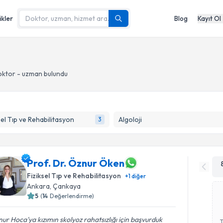
ikler
Blog
Kayıt Ol
ktor - uzman bulundu
sel Tıp ve Rehabilitasyon
Algoloji
3
Prof. Dr. Öznur Öken
Fiziksel Tıp ve Rehabilitasyon
+
1
diğer
Ankara
, Çankaya
5
(
14
Değerlendirme)
ur Hoca'ya kızımın skolyoz rahatsızlığı için başvurduk