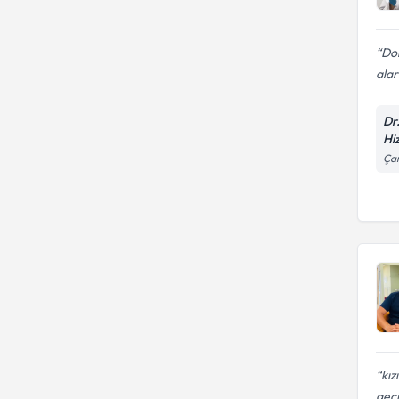
Dok
alar
Dr
Hi
Ça
kız
geçi