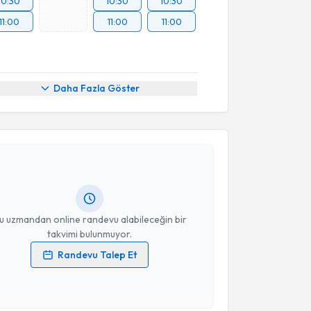
10:30
10:30
10:30
11:00
11:00
11:00
Daha Fazla Göster
akvimi Talebi
hmet İnanır
için randevu takvimi talebi oluşturun.
andan randevu almanız için bir takvim
ında e-posta ile bilgilendireceğiz.
resiniz
u uzmandan online randevu alabileceğin bir
takvimi bulunmuyor.
Randevu Talep Et
 verilerimin işlenmesine ilişkin
Aydınlatma Metni
'ni
 ve kişisel verilerimin belirtilen kapsamda
esini kabul ediyorum.