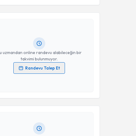
akvimi Talebi
Takvim Talebini Gönder
ah Korkmaz
için randevu takvimi talebi oluşturun. Size
 randevu almanız için bir takvim hazırlandığında e-
lgilendireceğiz.
resiniz
u uzmandan online randevu alabileceğin bir
takvimi bulunmuyor.
Randevu Talep Et
 verilerimin işlenmesine ilişkin
Aydınlatma Metni
'ni
 ve kişisel verilerimin belirtilen kapsamda
akvimi Talebi
esini kabul ediyorum.
Takvim Talebini Gönder
zan Esen
için randevu takvimi talebi oluşturun. Size
 randevu almanız için bir takvim hazırlandığında e-
lgilendireceğiz.
resiniz