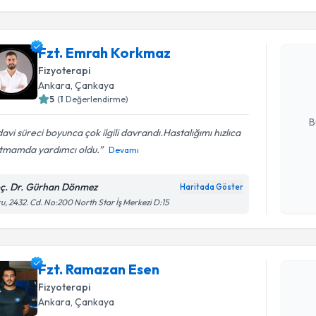
Randevu T
Fzt. Emr
Fzt. Emrah Korkmaz
bu uzmandan
Fizyoterapi
posta ile bi
Ankara
, Çankaya
5
(
1
Değerlendirme)
E-posta Ad
B
avi süreci boyunca çok ilgili davrandı.Hastalığımı hızlıca
atmamda yardımcı oldu.
Devamı
Kişisel
okudum
ç. Dr. Gürhan Dönmez
Haritada Göster
Randevu T
işlenm
u, 2432. Cd. No:200 North Star İş Merkezi D:15
Fzt. Rama
bu uzmandan
Fzt. Ramazan Esen
posta ile bi
Fizyoterapi
E-posta Ad
Ankara
, Çankaya