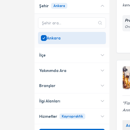
kend
Şehir
Ankara
Online danışmanlık sunan
uzmanları göster
Pr
Sadece
Ankara
bölgesinde
Ora
uzman ara
Ankara
İlçe
Yakınımda Ara
Branşlar
Konumuma yakın uzmanları
Çankaya
göster
Etimesgut
İlgi Alanları
Fiz
Ann
Gölbaşı
Hizmetler
Kayropraktik
Fizyoterapi
Keçiören
A