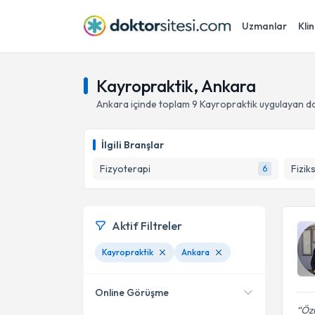
Uzmanlar
Klin
Kayropraktik, Ankara
Ankara
içinde toplam
9
Kayropraktik
uygulayan do
İlgili Branşlar
Fizyoterapi
Fizik
6
Aktif Filtreler
Kayropraktik
Ankara
Online Görüşme
Özn