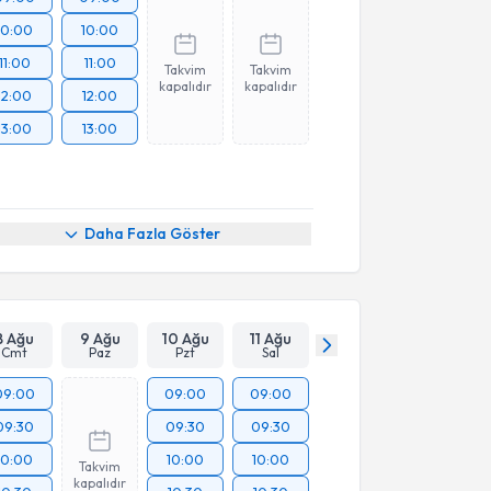
10:00
10:00
11:00
11:00
Takvim
Takvim
kapalıdır
kapalıdır
12:00
12:00
13:00
13:00
Daha Fazla Göster
8 Ağu
9 Ağu
10 Ağu
11 Ağu
Cmt
Paz
Pzt
Sal
09:00
09:00
09:00
09:30
09:30
09:30
10:00
10:00
10:00
Takvim
kapalıdır