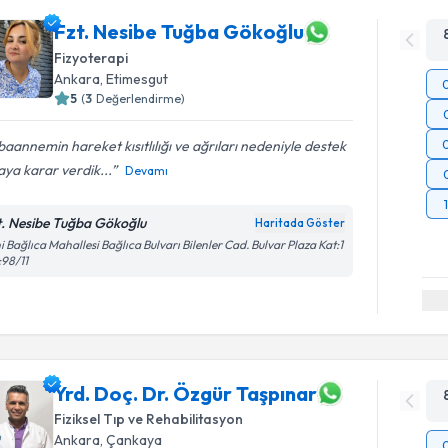
Fzt. Nesibe Tuğba Gökoğlu
Fizyoterapi
Ankara
, Etimesgut
5
(
3
Değerlendirme)
aannemin hareket kısıtlılığı ve ağrıları nedeniyle destek
ya karar verdik...
Devamı
t. Nesibe Tuğba Gökoğlu
Haritada Göster
i Bağlıca Mahallesi Bağlıca Bulvarı Bilenler Cad. Bulvar Plaza Kat:1
98/11
Yrd. Doç. Dr. Özgür Taşpınar
Fiziksel Tıp ve Rehabilitasyon
Ankara
, Çankaya