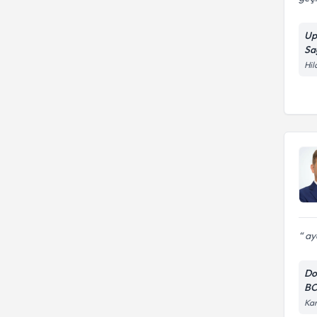
Up
Sa
Hil
ayd
Do
BO
Kar