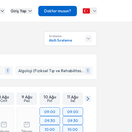
Giriş Yap
Doktor musun?
Sıralama
Akıllı Sıralama
Algoloji (Fiziksel Tıp ve Rehabilitasyon)
1
1
8 Ağu
9 Ağu
10 Ağu
11 Ağu
Cmt
Paz
Pzt
Sal
09:00
09:00
09:30
09:30
10:00
10:00
Takvim
Takvim