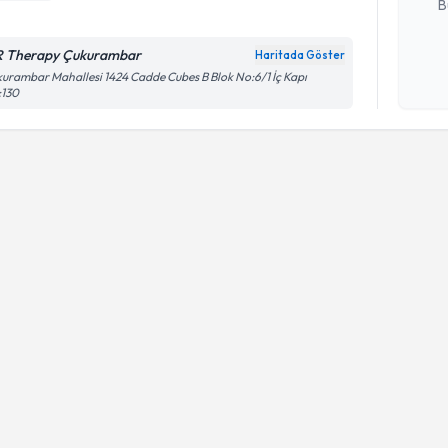
B
 Therapy Çukurambar
Haritada Göster
Kişisel
urambar Mahallesi 1424 Cadde Cubes B Blok No:6/1 İç Kapı
:130
okudum
işlenm