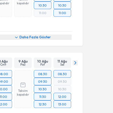
palıdır
kapalıdır
10:30
10:30
11:00
11:00
Daha Fazla Göster
8 Ağu
9 Ağu
10 Ağu
11 Ağu
Cmt
Paz
Pzt
Sal
08:00
08:30
08:30
09:00
09:30
09:30
10:00
10:30
10:30
Takvim
kapalıdır
11:00
11:30
12:00
12:00
12:30
13:00